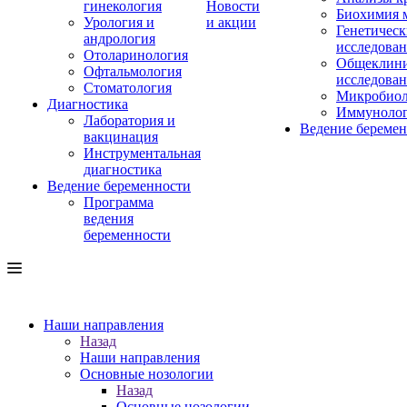
гинекология
Новости
Биохимия 
Урология и
и акции
Генетическ
андрология
исследова
Отоларинология
Общеклини
Офтальмология
исследова
Стоматология
Микробиол
Диагностика
Иммуноло
Лаборатория и
Ведение береме
вакцинация
Инструментальная
диагностика
Ведение беременности
Программа
ведения
беременности
Наши направления
Назад
Наши направления
Основные нозологии
Назад
Основные нозологии