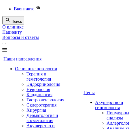
Вконтакте
Поиск
О клинике
Пациенту
Вопросы и ответы
...
Наши направления
Основные нозологии
Терапия и
гематология
Эндокринология
Неврология
Цены
Кардиология
Гастроэнтерология
Акушерство и
Склеротерапия
гинекология
Хирургия
Популярны
Дерматология и
анализы
косметология
Аллерголо
Акушерство и
Анализы к