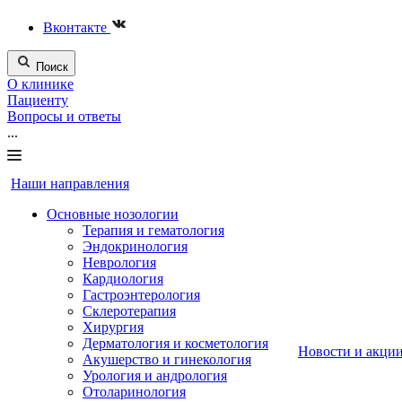
Вконтакте
Поиск
О клинике
Пациенту
Вопросы и ответы
...
Наши направления
Основные нозологии
Терапия и гематология
Эндокринология
Неврология
Кардиология
Гастроэнтерология
Склеротерапия
Хирургия
Дерматология и косметология
Новости и акци
Акушерство и гинекология
Урология и андрология
Отоларинология