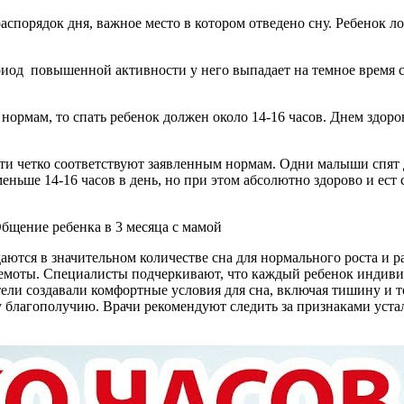
аспорядок дня, важное место в котором отведено сну. Ребенок л
ериод повышенной активности у него выпадает на темное время с
 нормам, то спать ребенок должен около 14-16 часов. Днем здоро
дети четко соответствуют заявленным нормам. Одни малыши спят
ньше 14-16 часов в день, но при этом абсолютно здорово и ест 
даются в значительном количестве сна для нормального роста и 
дремоты. Специалисты подчеркивают, что каждый ребенок индиви
тели создавали комфортные условия для сна, включая тишину и т
 благополучию. Врачи рекомендуют следить за признаками устало