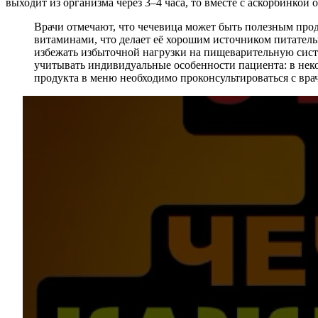
выходит из организма через 3–4 часа, то вместе с аскорбинкой 
Врачи отмечают, что чечевица может быть полезным прод
витаминами, что делает её хорошим источником питатель
избежать избыточной нагрузки на пищеварительную систе
учитывать индивидуальные особенности пациента: в нек
продукта в меню необходимо проконсультироваться с вра