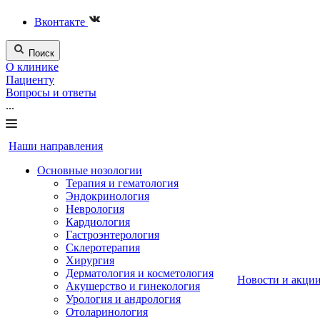
Вконтакте
Поиск
О клинике
Пациенту
Вопросы и ответы
...
Наши направления
Основные нозологии
Терапия и гематология
Эндокринология
Неврология
Кардиология
Гастроэнтерология
Склеротерапия
Хирургия
Дерматология и косметология
Новости и акци
Акушерство и гинекология
Урология и андрология
Отоларинология