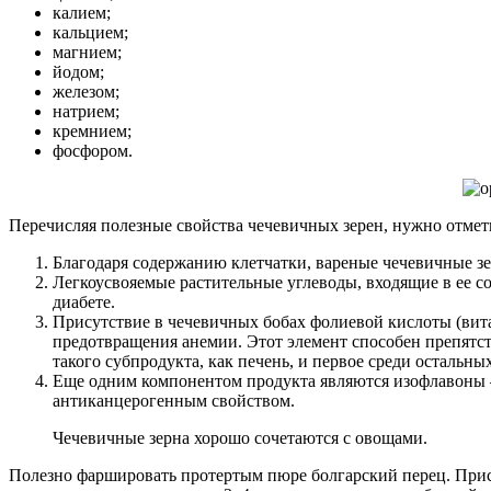
калием;
кальцием;
магнием;
йодом;
железом;
натрием;
кремнием;
фосфором.
Перечисляя полезные свойства чечевичных зерен, нужно отмет
Благодаря содержанию клетчатки, вареные чечевичные з
Легкоусвояемые растительные углеводы, входящие в ее с
диабете.
Присутствие в чечевичных бобах фолиевой кислоты (вит
предотвращения анемии. Этот элемент способен препятст
такого субпродукта, как печень, и первое среди остальн
Еще одним компонентом продукта являются изофлавоны –
антиканцерогенным свойством.
Чечевичные зерна хорошо сочетаются с овощами.
Полезно фаршировать протертым пюре болгарский перец. Прис