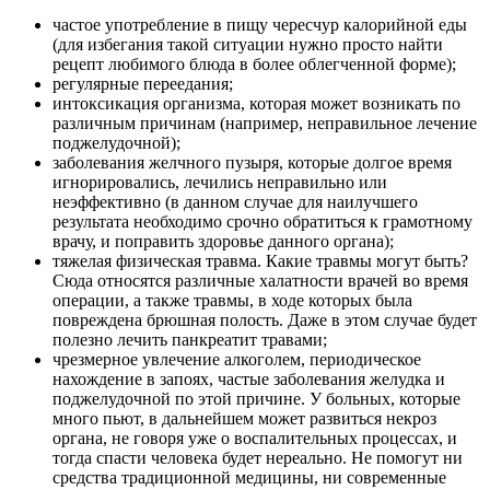
частое употребление в пищу чересчур калорийной еды
(для избегания такой ситуации нужно просто найти
рецепт любимого блюда в более облегченной форме);
регулярные переедания;
интоксикация организма, которая может возникать по
различным причинам (например, неправильное лечение
поджелудочной);
заболевания желчного пузыря, которые долгое время
игнорировались, лечились неправильно или
неэффективно (в данном случае для наилучшего
результата необходимо срочно обратиться к грамотному
врачу, и поправить здоровье данного органа);
тяжелая физическая травма. Какие травмы могут быть?
Сюда относятся различные халатности врачей во время
операции, а также травмы, в ходе которых была
повреждена брюшная полость. Даже в этом случае будет
полезно лечить панкреатит травами;
чрезмерное увлечение алкоголем, периодическое
нахождение в запоях, частые заболевания желудка и
поджелудочной по этой причине. У больных, которые
много пьют, в дальнейшем может развиться некроз
органа, не говоря уже о воспалительных процессах, и
тогда спасти человека будет нереально. Не помогут ни
средства традиционной медицины, ни современные