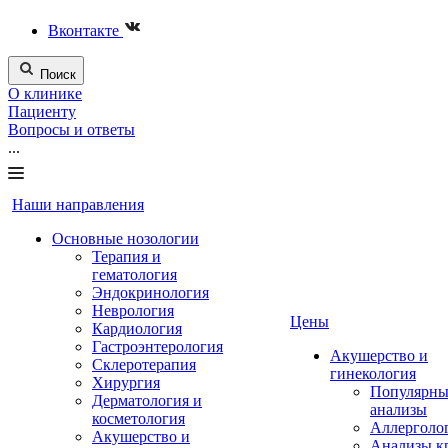
Вконтакте
Поиск
О клинике
Пациенту
Вопросы и ответы
...
Наши направления
Основные нозологии
Терапия и
гематология
Эндокринология
Неврология
Цены
Кардиология
Гастроэнтерология
Акушерство и
Склеротерапия
гинекология
Хирургия
Популярны
Дерматология и
анализы
косметология
Аллерголо
Акушерство и
Анализы к