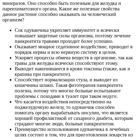
минералов. Оно способно быть полезным для желудка и
паренхиматозного органа. Какие же полезные свойства
данное растение способно оказывать на человеческий
организм?
Сок одуванчика укрепляет иммунитет и всячески
повышает защитные силы организма, поэтому лечение
панкреатита травами проходит более успешно.
Оказывает мощное седативное воздействие, приводит в
порядок нервы и всю нервную систему в целом.
Ускоряет процессы обмена веществ в организме, так как
травы для желудка всячески способствуют этому.
Выводит накопившиеся в крови токсины (также, как и
крапива при панкреатите).
Способствует нормализации стула, и выводит из
кишечника шлаки. Такая фитотерапия панкреатита
полезна, потому что многие больные испытывают
проблемы с походами в туалет при таком недуге.
Что касается воздействия непосредственно на
поджелудочную железу, то одуванчик способен
помогать органу вырабатывать инсулин, что является
хорошей профилактикой от сахарного диабета, которым
страдают многие люди, больные панкреатитом.
Преимущество использования одуванчика в лечебных
целях состоит в том, что для приготовления лекарств из