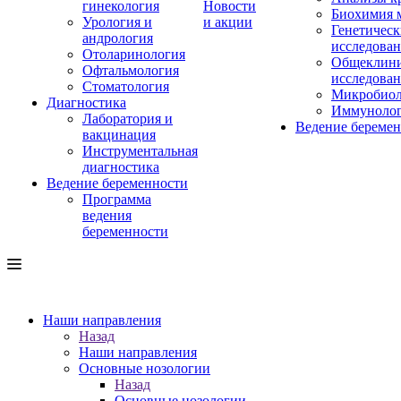
гинекология
Новости
Биохимия 
Урология и
и акции
Генетическ
андрология
исследова
Отоларинология
Общеклини
Офтальмология
исследова
Стоматология
Микробиол
Диагностика
Иммуноло
Лаборатория и
Ведение береме
вакцинация
Инструментальная
диагностика
Ведение беременности
Программа
ведения
беременности
Наши направления
Назад
Наши направления
Основные нозологии
Назад
Основные нозологии