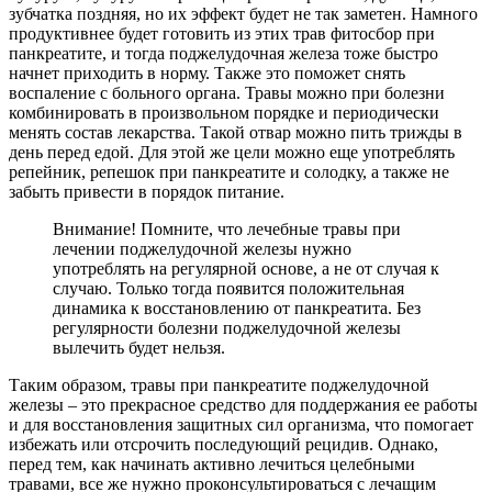
зубчатка поздняя, но их эффект будет не так заметен. Намного
продуктивнее будет готовить из этих трав фитосбор при
панкреатите, и тогда поджелудочная железа тоже быстро
начнет приходить в норму. Также это поможет снять
воспаление с больного органа. Травы можно при болезни
комбинировать в произвольном порядке и периодически
менять состав лекарства. Такой отвар можно пить трижды в
день перед едой. Для этой же цели можно еще употреблять
репейник, репешок при панкреатите и солодку, а также не
забыть привести в порядок питание.
Внимание! Помните, что лечебные травы при
лечении поджелудочной железы нужно
употреблять на регулярной основе, а не от случая к
случаю. Только тогда появится положительная
динамика к восстановлению от панкреатита. Без
регулярности болезни поджелудочной железы
вылечить будет нельзя.
Таким образом, травы при панкреатите поджелудочной
железы – это прекрасное средство для поддержания ее работы
и для восстановления защитных сил организма, что помогает
избежать или отсрочить последующий рецидив. Однако,
перед тем, как начинать активно лечиться целебными
травами, все же нужно проконсультироваться с лечащим