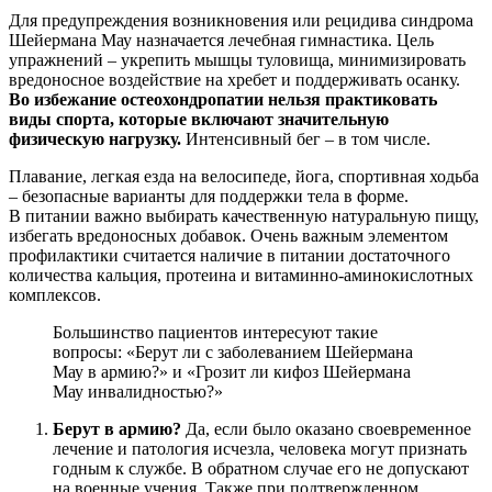
Для предупреждения возникновения или рецидива синдрома
Шейермана Мау назначается лечебная гимнастика. Цель
упражнений – укрепить мышцы туловища, минимизировать
вредоносное воздействие на хребет и поддерживать осанку.
Во избежание остеохондропатии нельзя практиковать
виды спорта, которые включают значительную
физическую нагрузку.
Интенсивный бег – в том числе.
Плавание, легкая езда на велосипеде, йога, спортивная ходьба
– безопасные варианты для поддержки тела в форме.
В питании важно выбирать качественную натуральную пищу,
избегать вредоносных добавок. Очень важным элементом
профилактики считается наличие в питании достаточного
количества кальция, протеина и витаминно-аминокислотных
комплексов.
Большинство пациентов интересуют такие
вопросы: «Берут ли с заболеванием Шейермана
Мау в армию?» и «Грозит ли кифоз Шейермана
Мау инвалидностью?»
Берут в армию?
Да, если было оказано своевременное
лечение и патология исчезла, человека могут признать
годным к службе. В обратном случае его не допускают
на военные учения. Также при подтвержденном