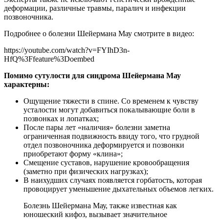
деформации, различные травмы, паралич и инфекции
позвоночника.
Подробнее о болезни Шейермана Мау смотрите в видео:
https://youtube.com/watch?v=FYIhD3n-
HfQ%3Ffeature%3Doembed
Помимо сутулости для синдрома Шейермана Мау
характерны:
Ощущение тяжести в спине. Со временем к чувству
усталости могут добавиться покалывающие боли в
позвонках и лопатках;
После пары лет «наличия» болезни заметна
ограниченная подвижность ввиду того, что грудной
отдел позвоночника деформируется и позвонки
приобретают форму «клина»;
Смещение суставов, нарушение кровообращения
(заметно при физических нагрузках);
В наихудших случаях появляется горбатость, которая
провоцирует уменьшение дыхательных объемов легких.
Болезнь Шейермана Мау, также известная как
юношеский кифоз, вызывает значительное