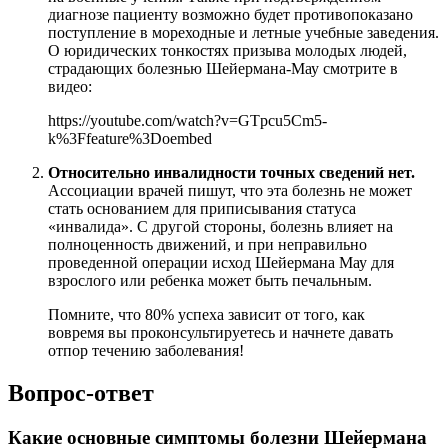
диагнозе пациенту возможно будет противопоказано
поступление в мореходные и летные учебные заведения.
О юридических тонкостях призыва молодых людей,
страдающих болезнью Шейермана-Мау смотрите в
видео:
https://youtube.com/watch?v=GTpcu5Cm5-
k%3Ffeature%3Doembed
Относительно инвалидности точных сведений нет.
Ассоциации врачей пишут, что эта болезнь не может
стать основанием для приписывания статуса
«инвалида». С другой стороны, болезнь влияет на
полноценность движений, и при неправильно
проведенной операции исход Шейермана Мау для
взрослого или ребенка может быть печальным.
Помните, что 80% успеха зависит от того, как
вовремя вы проконсультируетесь и начнете давать
отпор течению заболевания!
Вопрос-ответ
Какие основные симптомы болезни Шейермана