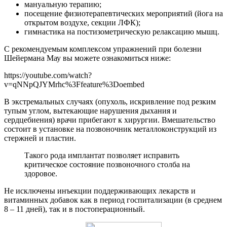
мануальную терапию;
посещение физиотерапевтических мероприятий (йога на
открытом воздухе, секции ЛФК);
гимнастика на постизометрическую релаксацию мышц.
С рекомендуемым комплексом упражнений при болезни
Шейермана Мау вы можете ознакомиться ниже:
https://youtube.com/watch?
v=qNNpQJYMrhc%3Ffeature%3Doembed
В экстремальных случаях (опухоль, искривление под резким
тупым углом, вытекающие нарушения дыхания и
сердцебиения) врачи прибегают к хирургии. Вмешательство
состоит в установке на позвоночник металлоконструкций из
стержней и пластин.
Такого рода имплантат позволяет исправить
критическое состояние позвоночного столба на
здоровое.
Не исключены инъекции поддерживающих лекарств и
витаминных добавок как в период госпитализации (в среднем
8 – 11 дней), так и в постоперационный.