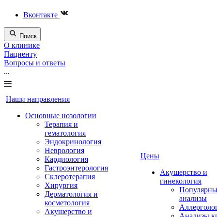
Вконтакте
Поиск
О клинике
Пациенту
Вопросы и ответы
...
Наши направления
Основные нозологии
Терапия и
гематология
Эндокринология
Неврология
Цены
Кардиология
Гастроэнтерология
Акушерство и
Склеротерапия
гинекология
Хирургия
Популярны
Дерматология и
анализы
косметология
Аллерголо
Акушерство и
Анализы к