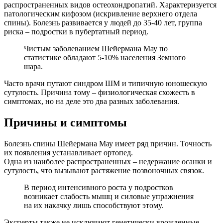
распространенных видов остеохондропатий. Характеризуется
патологическим кифозом (искривление верхнего отдела
спины). Болезнь развивается у людей до 35-40 лет, группа
риска – подростки в пубертатный период.
Чистым заболеванием Шейермана Мау по
статистике обладают 5-10% населения Земного
шара.
Часто врачи путают синдром ШМ и типичную юношескую
сутулость. Причина тому – физиологическая схожесть в
симптомах, но на деле это два разных заболевания.
Причины и симптомы
Болезнь спины Шейермана Мау имеет ряд причин. Точность
их появления устанавливает ортопед.
Одна из наиболее распространенных – недержание осанки и
сутулость, что вызывают растяжение позвоночных связок.
В период интенсивного роста у подростков
возникает слабость мышц и силовые упражнения
на их накачку лишь способствуют этому.
Эксперты также не исключают генетически врожденные