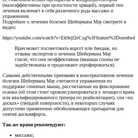
(малоэффективны при целостности хрящей), первый тип
лечения включает в себя различного рода массажи и
упражнения.
Подробнее о лечении болезни Шейермана Мау смотрите в
видео:
https://youtube.com/watch?v=Ek9ejf2eCxg%3Ffeature%3Doembed
Врач может посоветовать корсет или бандаж, но
отзывы экспертов о лечении Шейермана Мау
гласят, что они неэффективны (мышцы спины не
задействованы и продолжают атрофироваться).
Самыми действенными приемами в консервативном лечении
болезни Шейермана Мау считаются упражнения по
поддержке спинных мышц, рассчитанные на фиксирование
осанки (об этом стоит проконсультироваться у лечащего врача
или квалифицированного тренера по реабилитации), сон «на
досках» (твердой поверхности), в некоторых случаях
допустимо применение обезболивающих препаратов для
снятия дискомфорта.
Так-же врачи рекомендуют:
массажи;