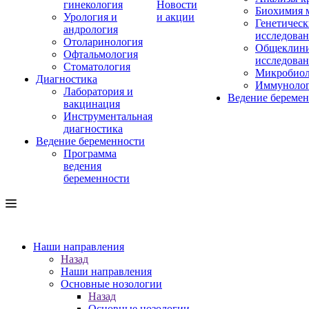
гинекология
Новости
Биохимия 
Урология и
и акции
Генетическ
андрология
исследова
Отоларинология
Общеклини
Офтальмология
исследова
Стоматология
Микробиол
Диагностика
Иммуноло
Лаборатория и
Ведение береме
вакцинация
Инструментальная
диагностика
Ведение беременности
Программа
ведения
беременности
Наши направления
Назад
Наши направления
Основные нозологии
Назад
Основные нозологии