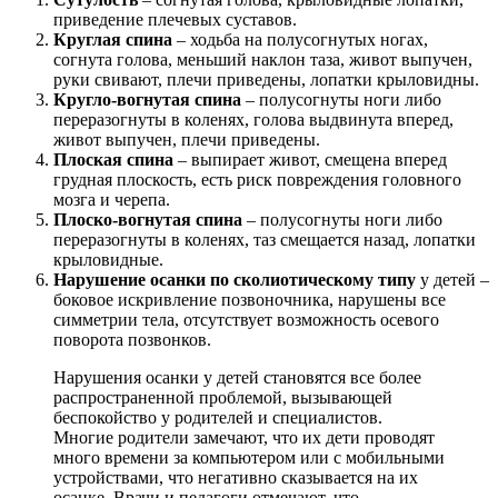
приведение плечевых суставов.
Круглая спина
– ходьба на полусогнутых ногах,
согнута голова, меньший наклон таза, живот выпучен,
руки свивают, плечи приведены, лопатки крыловидны.
Кругло-вогнутая спина
– полусогнуты ноги либо
переразогнуты в коленях, голова выдвинута вперед,
живот выпучен, плечи приведены.
Плоская спина
– выпирает живот, смещена вперед
грудная плоскость, есть риск повреждения головного
мозга и черепа.
Плоско-вогнутая спина
– полусогнуты ноги либо
переразогнуты в коленях, таз смещается назад, лопатки
крыловидные.
Нарушение осанки по сколиотическому типу
у детей –
боковое искривление позвоночника, нарушены все
симметрии тела, отсутствует возможность осевого
поворота позвонков.
Нарушения осанки у детей становятся все более
распространенной проблемой, вызывающей
беспокойство у родителей и специалистов.
Многие родители замечают, что их дети проводят
много времени за компьютером или с мобильными
устройствами, что негативно сказывается на их
осанке. Врачи и педагоги отмечают, что