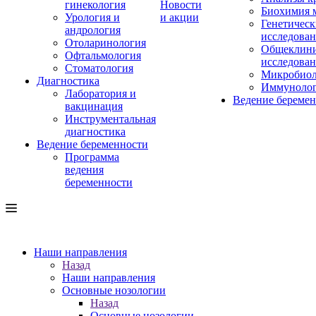
гинекология
Новости
Биохимия 
Урология и
и акции
Генетическ
андрология
исследова
Отоларинология
Общеклини
Офтальмология
исследова
Стоматология
Микробиол
Диагностика
Иммуноло
Лаборатория и
Ведение береме
вакцинация
Инструментальная
диагностика
Ведение беременности
Программа
ведения
беременности
Наши направления
Назад
Наши направления
Основные нозологии
Назад
Основные нозологии