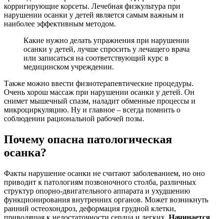
корригирующие корсеты. Лечебная физкультура при
нарушении осанки у детей является самым важным и
наиболее эффективным методом.
Какие нужно делать упражнения при нарушении
осанки у детей, лучше спросить у лечащего врача
или записаться на соответствующий курс в
медицинском учреждении.
Также можно ввести физиотерапевтические процедуры.
Очень хорош массаж при нарушении осанки у детей. Он
снимет мышечный спазм, наладит обменные процессы и
микроциркуляцию. Ну и главное – всегда помнить о
соблюдении рациональной рабочей позы.
Почему опасна патологическая
осанка?
Факты нарушение осанки не считают заболеванием, но оно
приводит к патологиям позвоночного столба, различных
структур опорно-двигательного аппарата и ухудшению
функционирования внутренних органов. Может возникнуть
ранний остеохондроз, деформация грудной клетки,
приводящая к недостаточности сердца и легких.
Начинается