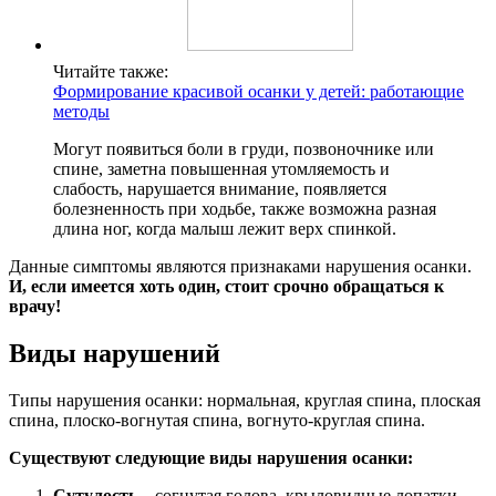
Читайте также:
Формирование красивой осанки у детей: работающие
методы
Могут появиться боли в груди, позвоночнике или
спине, заметна повышенная утомляемость и
слабость, нарушается внимание, появляется
болезненность при ходьбе, также возможна разная
длина ног, когда малыш лежит верх спинкой.
Данные симптомы являются признаками нарушения осанки.
И, если имеется хоть один, стоит срочно обращаться к
врачу!
Виды нарушений
Типы нарушения осанки: нормальная, круглая спина, плоская
спина, плоско-вогнутая спина, вогнуто-круглая спина.
Существуют следующие виды нарушения осанки:
Сутулость
– согнутая голова, крыловидные лопатки,