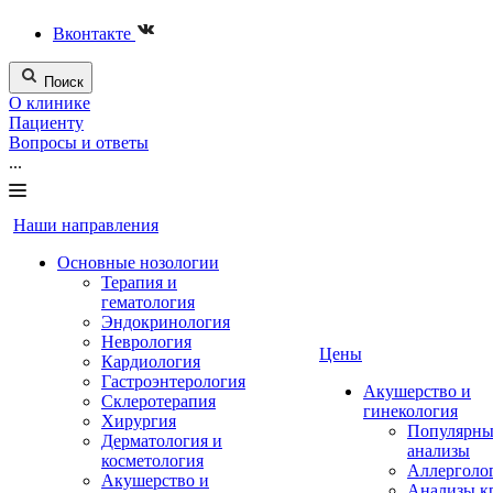
Вконтакте
Поиск
О клинике
Пациенту
Вопросы и ответы
...
Наши направления
Основные нозологии
Терапия и
гематология
Эндокринология
Неврология
Цены
Кардиология
Гастроэнтерология
Акушерство и
Склеротерапия
гинекология
Хирургия
Популярны
Дерматология и
анализы
косметология
Аллерголо
Акушерство и
Анализы к