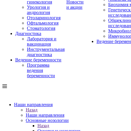
гинекология
Новости
Биохимия 
Урология и
и акции
Генетическ
андрология
исследова
Отоларинология
Общеклини
Офтальмология
исследова
Стоматология
Микробиол
Диагностика
Иммуноло
Лаборатория и
Ведение береме
вакцинация
Инструментальная
диагностика
Ведение беременности
Программа
ведения
беременности
Наши направления
Назад
Наши направления
Основные нозологии
Назад
Основные нозологии