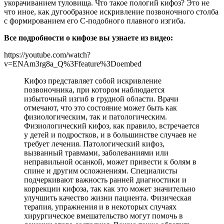
укорачиванием туловища. Что такое пологий кифоз? Это не
что иное, как дугообразное искривление позвоночного столба
с формированием его С-подобного плавного изгиба.
Все подробности о кифозе вы узнаете из видео:
https://youtube.com/watch?
v=ENAm3rg8a_Q%3Ffeature%3Doembed
Кифоз представляет собой искривление
позвоночника, при котором наблюдается
избыточный изгиб в грудной области. Врачи
отмечают, что это состояние может быть как
физиологическим, так и патологическим.
Физиологический кифоз, как правило, встречается
у детей и подростков, и в большинстве случаев не
требует лечения. Патологический кифоз,
вызванный травмами, заболеваниями или
неправильной осанкой, может привести к болям в
спине и другим осложнениям. Специалисты
подчеркивают важность ранней диагностики и
коррекции кифоза, так как это может значительно
улучшить качество жизни пациента. Физическая
терапия, упражнения и в некоторых случаях
хирургическое вмешательство могут помочь в