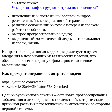
Читайте также:
Чем грозит кифоз грудного отдела позвоночника?
интенсивный и постоянный болевой синдром,
резистентный к консервативной терапии;
развитие осложнений кифоза с потерей человеком
работоспособности;
быстрое прогрессирование недуга;
выраженный косметический дефект, что осложняет
человеку жизнь.
На практике оперативная коррекция реализуется путем
внедрения в позвоночник металлических пластин, что
обеспечивают его надежную фиксацию и частичное
выравнивание.
Как проходит операция – смотрите в видео:
https://youtube.com/watch?
v=Xzs9kckC8u4%3Ffeature%3Doembed
Цель хирургического лечения – остановка прогрессирования
заболевания и ликвидация его последствий, которые стали
причиной развития патологической симптоматики со стороны
нервной системы.