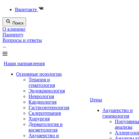
Вконтакте
Поиск
О клинике
Пациенту
Вопросы и ответы
...
Наши направления
Основные нозологии
Терапия и
гематология
Эндокринология
Неврология
Цены
Кардиология
Гастроэнтерология
Акушерство и
Склеротерапия
гинекология
Хирургия
Популярны
Дерматология и
анализы
косметология
Аллерголо
Акушерство и
Анализы к