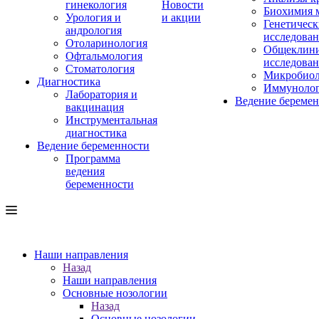
гинекология
Новости
Биохимия 
Урология и
и акции
Генетическ
андрология
исследова
Отоларинология
Общеклини
Офтальмология
исследова
Стоматология
Микробиол
Диагностика
Иммуноло
Лаборатория и
Ведение береме
вакцинация
Инструментальная
диагностика
Ведение беременности
Программа
ведения
беременности
Наши направления
Назад
Наши направления
Основные нозологии
Назад
Основные нозологии