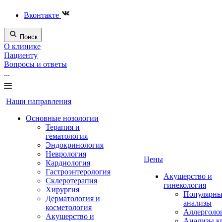
Вконтакте
Поиск
О клинике
Пациенту
Вопросы и ответы
...
Наши направления
Основные нозологии
Терапия и
гематология
Эндокринология
Неврология
Цены
Кардиология
Гастроэнтерология
Акушерство и
Склеротерапия
гинекология
Хирургия
Популярны
Дерматология и
анализы
косметология
Аллерголо
Акушерство и
Анализы к