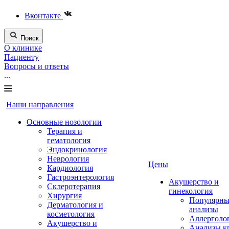
Вконтакте
Поиск
О клинике
Пациенту
Вопросы и ответы
...
Наши направления
Основные нозологии
Терапия и
гематология
Эндокринология
Неврология
Цены
Кардиология
Гастроэнтерология
Акушерство и
Склеротерапия
гинекология
Хирургия
Популярны
Дерматология и
анализы
косметология
Аллерголо
Акушерство и
Анализы к