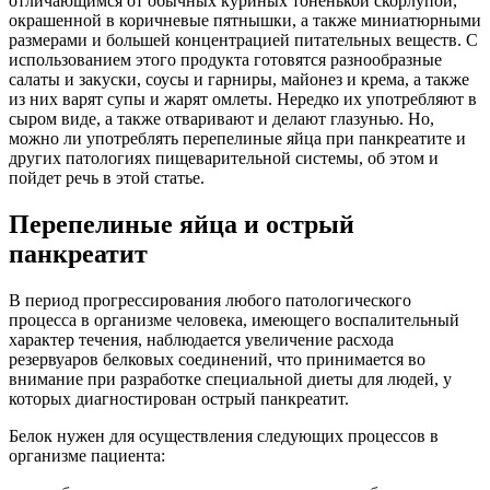
отличающимся от обычных куриных тоненькой скорлупой,
окрашенной в коричневые пятнышки, а также миниатюрными
размерами и большей концентрацией питательных веществ. С
использованием этого продукта готовятся разнообразные
салаты и закуски, соусы и гарниры, майонез и крема, а также
из них варят супы и жарят омлеты. Нередко их употребляют в
сыром виде, а также отваривают и делают глазунью. Но,
можно ли употреблять перепелиные яйца при панкреатите и
других патологиях пищеварительной системы, об этом и
пойдет речь в этой статье.
Перепелиные яйца и острый
панкреатит
В период прогрессирования любого патологического
процесса в организме человека, имеющего воспалительный
характер течения, наблюдается увеличение расхода
резервуаров белковых соединений, что принимается во
внимание при разработке специальной диеты для людей, у
которых диагностирован острый панкреатит.
Белок нужен для осуществления следующих процессов в
организме пациента: