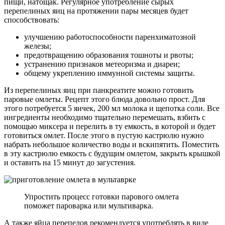
пищи, натощак. Регулярное употребление сырых
перепелиных яиц на протяжении пары месяцев будет
способствовать:
улучшению работоспособности паренхиматозной
железы;
предотвращению образования тошноты и рвоты;
устранению признаков метеоризма и диареи;
общему укреплению иммунной системы защиты.
Из перепелиных яиц при панкреатите можно готовить
паровые омлеты. Рецепт этого блюда довольно прост. Для
этого потребуется 5 яичек, 200 мл молока и щепотка соли. Все
ингредиенты необходимо тщательно перемешать, взбить с
помощью миксера и перелить в ту емкость, в которой и будет
готовиться омлет. После этого в пустую кастрюлю нужно
набрать небольшое количество воды и вскипятить. Поместить
в эту кастрюлю емкость с будущим омлетом, закрыть крышкой
и оставить на 15 минут до загустения.
Упростить процесс готовки парового омлета
поможет пароварка или мультиварка.
А также яйца перепелов рекомендуется употреблять в виде