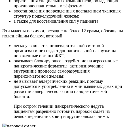
образования специальных компонентов, обладающих
противовоспалительным эффектом;
восстановления поврежденных воспалением тканевых
структур поджелудочной железы;
а также для восстановления сил у пациента.
Эти маленькие яички, весящие не более 12 грамм, обогащены
полезнейшим белком, который:
легко усваивается пищеварительной системой
организма и не создает дополнительной нагрузки на
пораженные органы ЖКТ;
оказывает блокирующее воздействие на агрессивные
панкреатические ферменты, активизирующие
внутренние процессы саморазрушения
паренхиматозной железы;
не вызывает аллергических реакций, поэтому
допускается к употреблению в минимальных дозах при
развитии аллергического типа панкреатической
болезни.
При остром течении панкреатического недуга
пациентам разрешено готовить паровой омлет из
белков перепелиных яиц и другие блюда с ними.