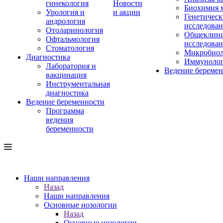
гинекология
Новости
Биохимия 
Урология и
и акции
Генетическ
андрология
исследова
Отоларинология
Общеклини
Офтальмология
исследова
Стоматология
Микробиол
Диагностика
Иммуноло
Лаборатория и
Ведение береме
вакцинация
Инструментальная
диагностика
Ведение беременности
Программа
ведения
беременности
Наши направления
Назад
Наши направления
Основные нозологии
Назад
Основные нозологии