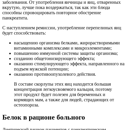
заболевания. От употребления яичницы и яиц, отваренных
вкрутую, лучше пока воздержаться, так как эти блюда
способны спровоцировать повторное обострение
панкреатита.
С наступлением ремиссии, употребление перепелиных яиц
будет способствовать:
насыщению организма белками, жирорастворимыми
витаминными комплексами и микроэлементами;
повышению иммунной системы защиты организма;
созданию общетонизирующего эффекта;
оказанию стимулирующего эффекта, направленного на
подъем мужской потенции;
оказанию противоопухолевого действия.
В составе скорлупы этих яиц находится большая
концентрация легкоусвояемого кальция, поэтому
этот продукт будет полезен для беременных и
кормящих мам, а также для людей, страдающих от
остеопороза.
Белок в рационе больного
Диетический рацион пациентов с панкреатическим