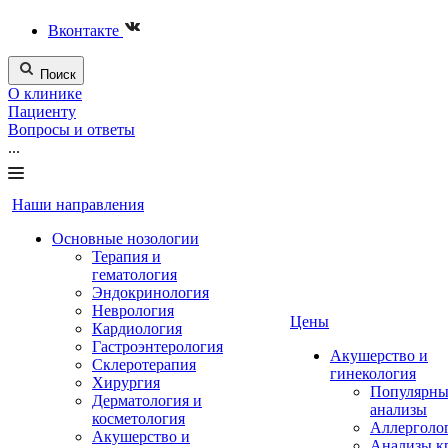
Вконтакте
Поиск
О клинике
Пациенту
Вопросы и ответы
...
Наши направления
Основные нозологии
Терапия и
гематология
Эндокринология
Неврология
Цены
Кардиология
Гастроэнтерология
Акушерство и
Склеротерапия
гинекология
Хирургия
Популярны
Дерматология и
анализы
косметология
Аллерголо
Акушерство и
Анализы к