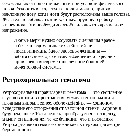
сексуальных отношений жизни и при условии физического
покоя. Ускорить выход сгустка крови можно, приняв
наклонную позу, когда ноги будут расположены выше головы.
Желательно соблюдать диету, стимулирующую работу
кишечника. Это необходимо, чтобы исключить чрезмерное
напряжение.
Любые меры нужно обсуждать с лечащим врачом,
и без его ведома никаких действий не
предпринимать. Залог здоровья женщины —
забота о своем организме, избавление от вредных
привычек, своевременное лечение болезней
мочеполовой системы.
Ретрохориальная гематома
Ретрохориальная (гравидарная) гематома — это скопление
сгустков крови в пространстве между стенкой матки и
плодным яйцом, вернее, оболочкой яйца — хорионом,
вследствие его отторжения от маточной стенки. Хорион в
будущем, после 16-ти недель, преобразуется в плаценту, а
значит, он выполняет те же функции, что и последняя.
Ретрохориальная гематома возникает в первом триместре
беременности.