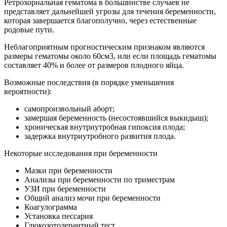
Ретрохориальная гематома в большинстве случаев не
представляет дальнейшей угрозы для течения беременности,
которая завершается благополучно, через естественные
родовые пути.
Неблагоприятным прогностическим признаком являются
размеры гематомы около 60см3, или если площадь гематомы
составляет 40% и более от размеров плодного яйца.
Возможные последствия (в порядке уменьшения
вероятности):
самопроизвольный аборт;
замершая беременность (несостоявшийся выкидыш);
хроническая внутриутробная гипоксия плода;
задержка внутриутробного развития плода.
Некоторые исследования при беременности
Мазки при беременности
Анализы при беременности по триместрам
УЗИ при беременности
Общий анализ мочи при беременности
Коагулограмма
Установка пессария
Глюкозотолерантный тест