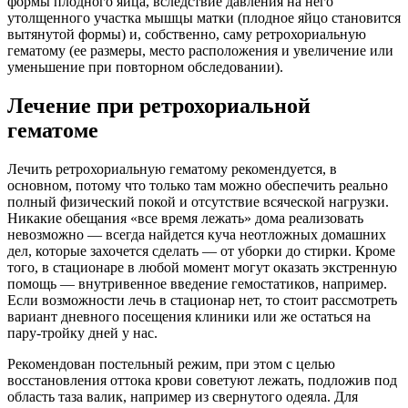
формы плодного яйца, вследствие давления на него
утолщенного участка мышцы матки (плодное яйцо становится
вытянутой формы) и, собственно, саму ретрохориальную
гематому (ее размеры, место расположения и увеличение или
уменьшение при повторном обследовании).
Лечение при ретрохориальной
гематоме
Лечить ретрохориальную гематому рекомендуется, в
основном, потому что только там можно обеспечить реально
полный физический покой и отсутствие всяческой нагрузки.
Никакие обещания «все время лежать» дома реализовать
невозможно — всегда найдется куча неотложных домашних
дел, которые захочется сделать — от уборки до стирки. Кроме
того, в стационаре в любой момент могут оказать экстренную
помощь — внутривенное введение гемостатиков, например.
Если возможности лечь в стационар нет, то стоит рассмотреть
вариант дневного посещения клиники или же остаться на
пару-тройку дней у нас.
Рекомендован постельный режим, при этом с целью
восстановления оттока крови советуют лежать, подложив под
область таза валик, например из свернутого одеяла. Для