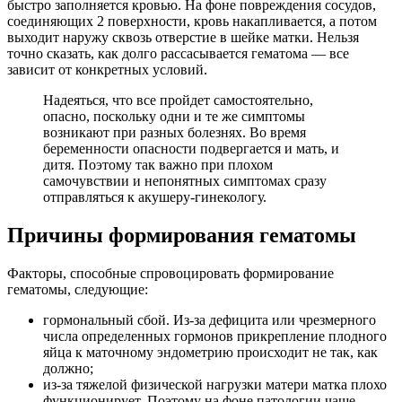
быстро заполняется кровью. На фоне повреждения сосудов,
соединяющих 2 поверхности, кровь накапливается, а потом
выходит наружу сквозь отверстие в шейке матки. Нельзя
точно сказать, как долго рассасывается гематома — все
зависит от конкретных условий.
Надеяться, что все пройдет самостоятельно,
опасно, поскольку одни и те же симптомы
возникают при разных болезнях. Во время
беременности опасности подвергается и мать, и
дитя. Поэтому так важно при плохом
самочувствии и непонятных симптомах сразу
отправляться к акушеру-гинекологу.
Причины формирования гематомы
Факторы, способные спровоцировать формирование
гематомы, следующие:
гормональный сбой. Из-за дефицита или чрезмерного
числа определенных гормонов прикрепление плодного
яйца к маточному эндометрию происходит не так, как
должно;
из-за тяжелой физической нагрузки матери матка плохо
функционирует. Поэтому на фоне патологии чаще