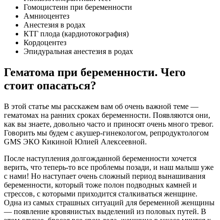
Гомоцистеин при беременности
Амниоцентез
Анестезия в родах
КТГ плода (кардиотокография)
Кордоцентез
Эпидуральная анестезия в родах
Гематома при беременности. Чего
стоит опасаться?
В этой статье мы расскажем вам об очень важной теме —
гематомах на ранних сроках беременности. Появляются они,
как вы знаете, довольно часто и приносят очень много тревог.
Говорить мы будем с акушер-гинекологом, репродуктологом
GMS ЭКО Кикиной Юлией Алексеевной.
После наступления долгожданной беременности хочется
верить, что теперь-то все проблемы позади, и наш малыш уже
с нами! Но наступает очень сложный период вынашивания
беременности, который тоже полон подводных камней и
стрессов, с которыми приходится сталкиваться женщине.
Одна из самых страшных ситуаций для беременной женщины
— появление кровянистых выделений из половых путей. В