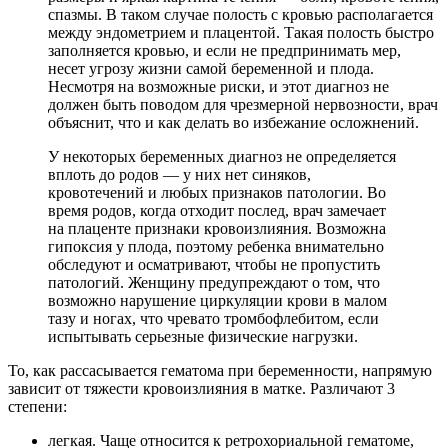
спазмы. В таком случае полость с кровью располагается
между эндометрием и плацентой. Такая полость быстро
заполняется кровью, и если не предпринимать мер,
несет угрозу жизни самой беременной и плода.
Несмотря на возможные риски, и этот диагноз не
должен быть поводом для чрезмерной нервозности, врач
объяснит, что и как делать во избежание осложнений.
У некоторых беременных диагноз не определяется
вплоть до родов — у них нет синяков,
кровотечений и любых признаков патологии. Во
время родов, когда отходит послед, врач замечает
на плаценте признаки кровоизлияния. Возможна
гипоксия у плода, поэтому ребенка внимательно
обследуют и осматривают, чтобы не пропустить
патологий. Женщину предупреждают о том, что
возможно нарушение циркуляции крови в малом
тазу и ногах, что чревато тромбофлебитом, если
испытывать серьезные физические нагрузки.
То, как рассасывается гематома при беременности, напрямую
зависит от тяжести кровоизлияния в матке. Различают 3
степени:
легкая. Чаще относится к ретрохориальной гематоме,