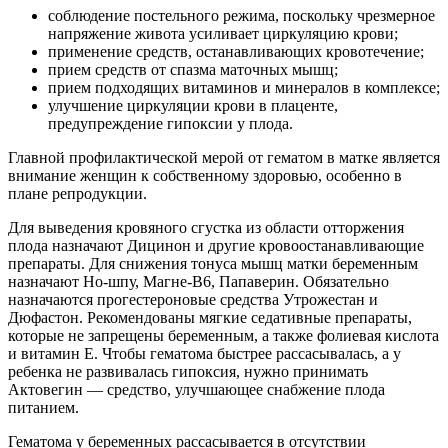
соблюдение постельного режима, поскольку чрезмерное
напряжение живота усиливает циркуляцию крови;
применение средств, останавливающих кровотечение;
прием средств от спазма маточных мышц;
прием подходящих витаминов и минералов в комплексе;
улучшение циркуляции крови в плаценте,
предупреждение гипоксии у плода.
Главной профилактической мерой от гематом в матке является
внимание женщин к собственному здоровью, особенно в
плане репродукции.
Для выведения кровяного сгустка из области отторжения
плода назначают Дицинон и другие кровоостанавливающие
препараты. Для снижения тонуса мышц матки беременным
назначают Но-шпу, Магне-В6, Папаверин. Обязательно
назначаются прогестероновые средства Утрожестан и
Дюфастон. Рекомендованы мягкие седативные препараты,
которые не запрещены беременным, а также фолиевая кислота
и витамин Е. Чтобы гематома быстрее рассасывалась, а у
ребенка не развивалась гипоксия, нужно принимать
Актовегин — средство, улучшающее снабжение плода
питанием.
Гематома у беременных рассасывается в отсутствии