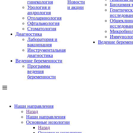
гинекология
Новости
Биохимия 
Урология и
и акции
Генетическ
андрология
исследова
Отоларинология
Общеклини
Офтальмология
исследова
Стоматология
Микробиол
Диагностика
Иммуноло
Лаборатория и
Ведение береме
вакцинация
Инструментальная
диагностика
Ведение беременности
Программа
ведения
беременности
Наши направления
Назад
Наши направления
Основные нозологии
Назад
Основные нозологии