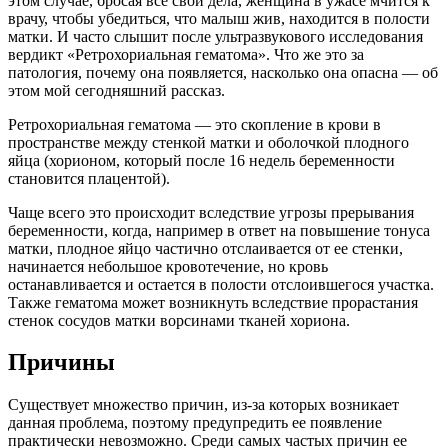
этом случае, бросая все свои дела, женщина в ужасе мчится к
врачу, чтобы убедиться, что малыш жив, находится в полости
матки. И часто слышит после ультразвукового исследования
вердикт «Ретрохориальная гематома». Что же это за
патология, почему она появляется, насколько она опасна — об
этом мой сегодняшний рассказ.
Ретрохориальная гематома — это скопление в крови в
пространстве между стенкой матки и оболочкой плодного
яйца (хорионом, который после 16 недель беременности
становится плацентой).
Чаще всего это происходит вследствие угрозы прерывания
беременности, когда, например в ответ на повышение тонуса
матки, плодное яйцо частично отслаивается от ее стенки,
начинается небольшое кровотечение, но кровь
останавливается и остается в полости отслоившегося участка.
Также гематома может возникнуть вследствие прорастания
стенок сосудов матки ворсинами тканей хориона.
Причины
Существует множество причин, из-за которых возникает
данная проблема, поэтому предупредить ее появление
практически невозможно. Среди самых частых причин ее