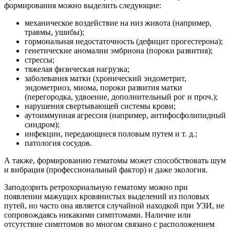
формирования можно выделить следующие:
механическое воздействие на низ живота (например,
травмы, ушибы);
гормональная недостаточность (дефицит прогестерона);
генетические аномалии эмбриона (пороки развития);
стрессы;
тяжелая физическая нагрузка;
заболевания матки (хронический эндометрит,
эндометриоз, миома, пороки развития матки
(перегородка, удвоение, дополнительный рог и проч.);
нарушения свертывающей системы крови;
аутоиммунная агрессия (например, антифосфолипидный
синдром);
инфекции, передающиеся половым путем и т. д.;
патология сосудов.
А также, формированию гематомы может способствовать шум
и вибрация (профессиональный фактор) и даже экология.
Заподозрить ретрохориальную гематому можно при
появлении мажущих кровянистых выделений из половых
путей, но часто она является случайной находкой при УЗИ, не
сопровождаясь никакими симптомами. Наличие или
отсутствие симптомов во многом связано с расположением