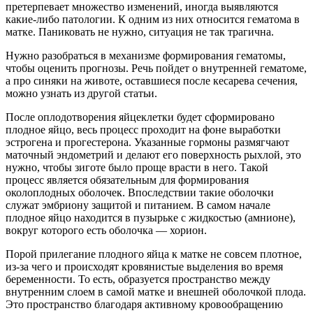
претерпевает множество изменений, иногда выявляются
какие-либо патологии. К одним из них относится гематома в
матке. Паниковать не нужно, ситуация не так трагична.
Нужно разобраться в механизме формирования гематомы,
чтобы оценить прогнозы. Речь пойдет о внутренней гематоме,
а про синяки на животе, оставшиеся после кесарева сечения,
можно узнать из другой статьи.
После оплодотворения яйцеклетки будет сформировано
плодное яйцо, весь процесс проходит на фоне выработки
эстрогена и прогестерона. Указанные гормоны размягчают
маточный эндометрий и делают его поверхность рыхлой, это
нужно, чтобы зиготе было проще врасти в него. Такой
процесс является обязательным для формирования
околоплодных оболочек. Впоследствии такие оболочки
служат эмбриону защитой и питанием. В самом начале
плодное яйцо находится в пузырьке с жидкостью (амнионе),
вокруг которого есть оболочка — хорион.
Порой прилегание плодного яйца к матке не совсем плотное,
из-за чего и происходят кровянистые выделения во время
беременности. То есть, образуется пространство между
внутренним слоем в самой матке и внешней оболочкой плода.
Это пространство благодаря активному кровообращению