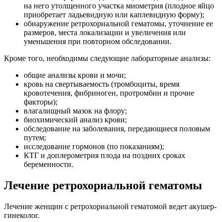
на него утолщенного участка миометрия (плодное яйцо
приобретает ладьевидную или каплевидную форму);
обнаружение ретрохориальной гематомы, уточнение ее
размеров, места локализации и увеличения или
уменьшения при повторном обследовании.
Кроме того, необходимы следующие лабораторные анализы:
общие анализы крови и мочи;
кровь на свертываемость (тромбоциты, время
кровотечения, фибриноген, протромбин и прочие
факторы);
влагалищный мазок на флору;
биохимический анализ крови;
обследование на заболевания, передающиеся половым
путем;
исследование гормонов (по показаниям);
КТГ и доплерометрия плода на поздних сроках
беременности.
Лечение ретрохориальной гематомы
Лечение женщин с ретрохориальной гематомой ведет акушер-
гинеколог.