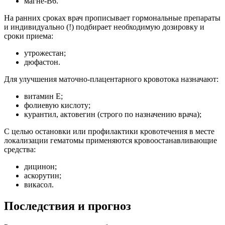
магне-В6.
На ранних сроках врач прописывает гормональные препараты
и индивидуально (!) подбирает необходимую дозировку и
сроки приема:
утрожестан;
дюфастон.
Для улучшения маточно-плацентарного кровотока назначают:
витамин Е;
фолиевую кислоту;
курантил, актовегин (строго по назначению врача);
С целью остановки или профилактики кровотечения в месте
локализации гематомы применяются кровоостанавливающие
средства:
дицинон;
аскорутин;
викасол.
Последствия и прогноз