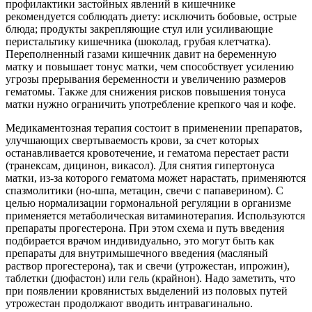
профилактики застойных явлений в кишечнике
рекомендуется соблюдать диету: исключить бобовые, острые
блюда; продукты закрепляющие стул или усиливающие
перистальтику кишечника (шоколад, грубая клетчатка).
Переполненный газами кишечник давит на беременную
матку и повышает тонус матки, чем способствует усилению
угрозы прерывания беременности и увеличению размеров
гематомы. Также для снижения рисков повышения тонуса
матки нужно ограничить употребление крепкого чая и кофе.
Медикаментозная терапия состоит в применении препаратов,
улучшающих свертываемость крови, за счет которых
останавливается кровотечение, и гематома перестает расти
(транексам, дицинон, викасол). Для снятия гипертонуса
матки, из-за которого гематома может нарастать, применяются
спазмолитики (но-шпа, метацин, свечи с папаверином). С
целью нормализации гормональной регуляции в организме
применяется метаболическая витаминотерапия. Используются
препараты прогестерона. При этом схема и путь введения
подбирается врачом индивидуально, это могут быть как
препараты для внутримышечного введения (масляный
раствор прогестерона), так и свечи (утрожестан, ипрожин),
таблетки (дюфастон) или гель (крайнон). Надо заметить, что
при появлении кровянистых выделений из половых путей
утрожестан продолжают вводить интравагинально.