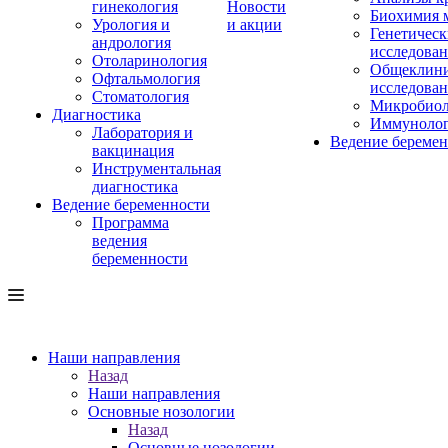
гинекология
Новости
Биохимия 
Урология и
и акции
Генетическ
андрология
исследова
Отоларинология
Общеклини
Офтальмология
исследова
Стоматология
Микробиол
Диагностика
Иммуноло
Лаборатория и
Ведение береме
вакцинация
Инструментальная
диагностика
Ведение беременности
Программа
ведения
беременности
Наши направления
Назад
Наши направления
Основные нозологии
Назад
Основные нозологии