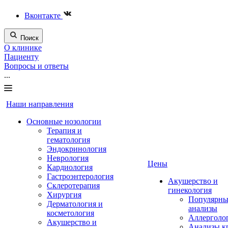
Вконтакте
Поиск
О клинике
Пациенту
Вопросы и ответы
...
Наши направления
Основные нозологии
Терапия и
гематология
Эндокринология
Неврология
Цены
Кардиология
Гастроэнтерология
Акушерство и
Склеротерапия
гинекология
Хирургия
Популярны
Дерматология и
анализы
косметология
Аллерголо
Акушерство и
Анализы к