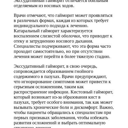
Экссудативный гайморит отличается обильным
отделяемым из носовых ходов.
Врачи отмечают, что гайморит может проявляться
в различных формах, каждая из которых требует
индивидуального подхода к лечению.
Катаральный гайморит характеризуется
воспалением слизистой оболочки, что приводит к
отеку и затруднению носового дыхания.
Специалисты подчеркивают, что эта форма часто
проходит самостоятельно, но при отсутствии
лечения может перейти в более тяжелую стадию.
Экссудативный гайморит, в свою очередь,
сопровождается образованием гнойного
содержимого в пазухах. Врачи предупреждают,
что игнорирование симптомов может привести к
серьезным осложнениям, таким как
распространение инфекции. Кистозный гайморит,
который возникает из-за образования кист в
пазухах, требует особого внимания, так как может
вызывать хронические боли и дискомфорт. Важно,
чтобы пациенты обращались к специалистам при
первых признаках заболевания, чтобы избежать
развития осложнений и выбрать оптимальную
стратегию лечения.