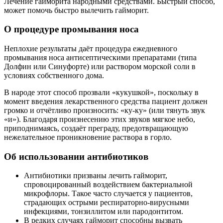
Лечение гайморита народными средствами. Быстрый способ,
может помочь быстро вылечить гайморит.
О процедуре промывания носа
Неплохие результаты даёт процедура ежедневного
промывания носа антисептическими препаратами (типа
Долфин или Синуфорте) или раствором морской соли в
условиях собственного дома.
В народе этот способ прозвали «кукушкой», поскольку в
момент введения лекарственного средства пациент должен
громко и отчётливо произносить: «ку-ку» (или тянуть звук
«и»). Благодаря произнесению этих звуков мягкое небо,
приподнимаясь, создаёт преграду, предотвращающую
нежелательное проникновение раствора в горло.
Об использовании антибиотиков
Антибиотики призваны лечить гайморит,
спровоцированный воздействием бактериальной
микрофлоры. Такое часто случается у пациентов,
страдающих острыми респираторно-вирусными
инфекциями, тонзиллитом или пародонтитом.
В редких случаях гайморит способны вызвать