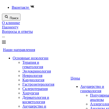
Вконтакте
Поиск
О клинике
Пациенту
Вопросы и ответы
...
Наши направления
Основные нозологии
Терапия и
гематология
Эндокринология
Неврология
Цены
Кардиология
Гастроэнтерология
Акушерство и
Склеротерапия
гинекология
Хирургия
Популярны
Дерматология и
анализы
косметология
Аллерголо
Акушерство и
Анализы к