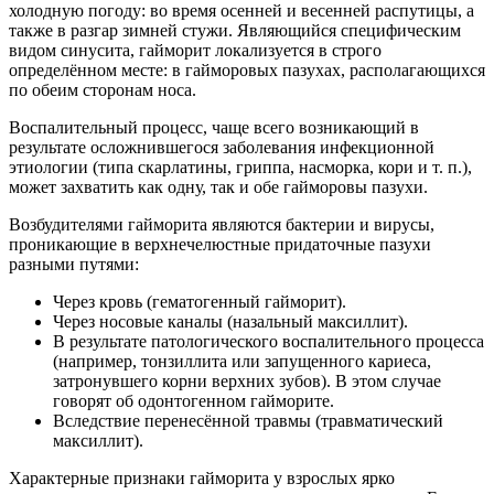
холодную погоду: во время осенней и весенней распутицы, а
также в разгар зимней стужи. Являющийся специфическим
видом синусита, гайморит локализуется в строго
определённом месте: в гайморовых пазухах, располагающихся
по обеим сторонам носа.
Воспалительный процесс, чаще всего возникающий в
результате осложнившегося заболевания инфекционной
этиологии (типа скарлатины, гриппа, насморка, кори и т. п.),
может захватить как одну, так и обе гайморовы пазухи.
Возбудителями гайморита являются бактерии и вирусы,
проникающие в верхнечелюстные придаточные пазухи
разными путями:
Через кровь (гематогенный гайморит).
Через носовые каналы (назальный максиллит).
В результате патологического воспалительного процесса
(например, тонзиллита или запущенного кариеса,
затронувшего корни верхних зубов). В этом случае
говорят об одонтогенном гайморите.
Вследствие перенесённой травмы (травматический
максиллит).
Характерные признаки гайморита у взрослых ярко