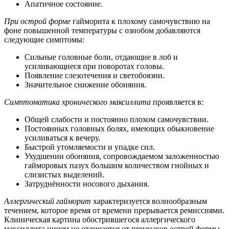
Апатичное состояние.
При острой форме
гайморита к плохому самочувствию на
фоне повышенной температуры с ознобом добавляются
следующие симптомы:
Сильные головные боли, отдающие в лоб и
усиливающиеся при поворотах головы.
Появление слезотечения и светобоязни.
Значительное снижение обоняния.
Симптоматика хронического максиллита
проявляется в:
Общей слабости и постоянно плохом самочувствии.
Постоянных головных болях, имеющих обыкновение
усиливаться к вечеру.
Быстрой утомляемости и упадке сил.
Ухудшении обоняния, сопровождаемом заложенностью
гайморовых пазух большим количеством гнойных и
слизистых выделений.
Затруднённости носового дыхания.
Аллергический гайморит
характеризуется волнообразным
течением, которое время от времени прерывается ремиссиями.
Клиническая картина обострившегося аллергического
максиллита ничем не отличается от признаков острой формы