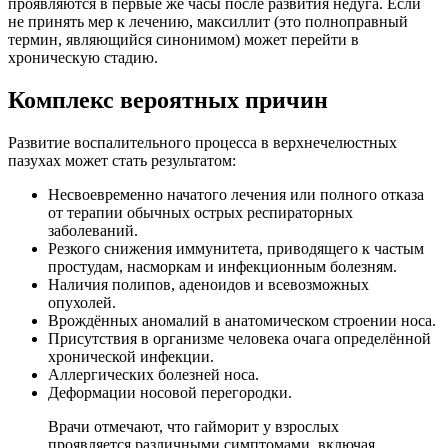
проявляются в первые же часы после развития недуга. Если
не принять мер к лечению, максиллит (это полноправный
термин, являющийся синонимом) может перейти в
хроническую стадию.
Комплекс вероятных причин
Развитие воспалительного процесса в верхнечелюстных
пазухах может стать результатом:
Несвоевременно начатого лечения или полного отказа
от терапии обычных острых респираторных
заболеваний.
Резкого снижения иммунитета, приводящего к частым
простудам, насморкам и инфекционным болезням.
Наличия полипов, аденоидов и всевозможных
опухолей.
Врождённых аномалий в анатомическом строении носа.
Присутствия в организме человека очага определённой
хронической инфекции.
Аллергических болезней носа.
Деформации носовой перегородки.
Врачи отмечают, что гайморит у взрослых
проявляется различными симптомами, включая