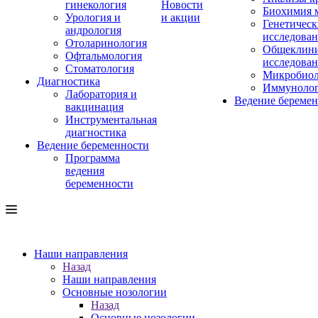
гинекология
Новости
Биохимия 
Урология и
и акции
Генетическ
андрология
исследова
Отоларинология
Общеклини
Офтальмология
исследова
Стоматология
Микробиол
Диагностика
Иммуноло
Лаборатория и
Ведение береме
вакцинация
Инструментальная
диагностика
Ведение беременности
Программа
ведения
беременности
Наши направления
Назад
Наши направления
Основные нозологии
Назад
Основные нозологии