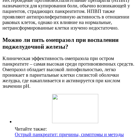
Нестероидные противовоспалительные препараты (НПВП)
назначаются для купирования боли, обычно возникающей у
пациентов, страдающих панкреатитом. НПВП также
проявляют антипролиферативную активность в отношении
раковых клеток, однако их влияние на нормальные,
нетрансформированные клетки изучено недостаточно.
Можно ли пить омепразол при воспалении
поджелудочной железы?
Клиническая эффективность омепразола при остром
панкреатите – самая высокая среди противоязвенных средств.
Омепразол обладает высокой липофильностью, легко
проникает в париетальные клетки слизистой оболочки
желудка, где накапливается и активируется при кислом
значении pH.
Читайте также:
Острый панкреатит: причины, симптомы и методы