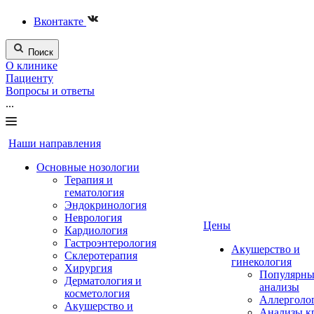
Вконтакте
Поиск
О клинике
Пациенту
Вопросы и ответы
...
Наши направления
Основные нозологии
Терапия и
гематология
Эндокринология
Неврология
Цены
Кардиология
Гастроэнтерология
Акушерство и
Склеротерапия
гинекология
Хирургия
Популярны
Дерматология и
анализы
косметология
Аллерголо
Акушерство и
Анализы к