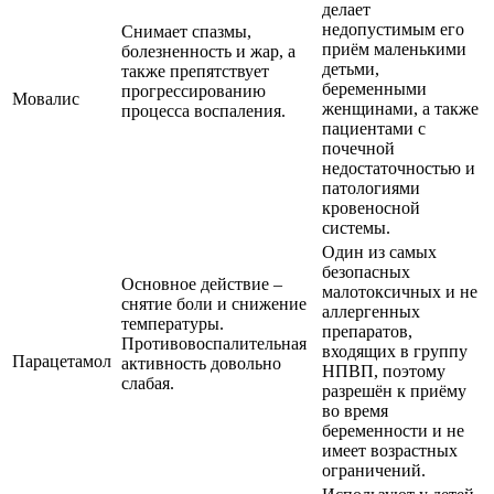
делает
недопустимым его
Снимает спазмы,
приём маленькими
болезненность и жар, а
детьми,
также препятствует
беременными
прогрессированию
Мовалис
женщинами, а также
процесса воспаления.
пациентами с
почечной
недостаточностью и
патологиями
кровеносной
системы.
Один из самых
безопасных
Основное действие –
малотоксичных и не
снятие боли и снижение
аллергенных
температуры.
препаратов,
Противовоспалительная
входящих в группу
Парацетамол
активность довольно
НПВП, поэтому
слабая.
разрешён к приёму
во время
беременности и не
имеет возрастных
ограничений.