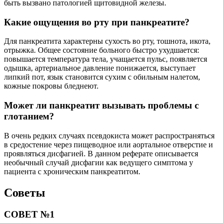
быть вызвано патологией щитовидной железы.
Какие ощущения во рту при панкреатите?
Для панкреатита характерны сухость во рту, тошнота, икота,
отрыжка. Общее состояние больного быстро ухудшается:
повышается температура тела, учащается пульс, появляется
одышка, артериальное давление понижается, выступает
липкий пот, язык становится сухим с обильным налетом,
кожные покровы бледнеют.
Может ли панкреатит вызывать проблемы с
глотанием?
В очень редких случаях псевдокиста может распространяться
в средостение через пищеводное или аортальное отверстие и
проявляться дисфагией. В данном реферате описывается
необычный случай дисфагии как ведущего симптома у
пациента с хроническим панкреатитом.
Советы
СОВЕТ №1