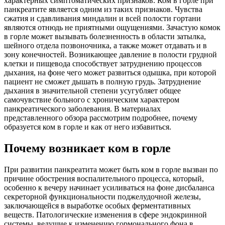
характерных симптоматических признаков. Ком в горле при
панкреатите является одним из таких признаков. Чувства
сжатия и сдавливания миндалин и всей полости гортани
являются отнюдь не приятными ощущениями. Зачастую комок
в горле может вызывать болезненность в области затылка,
шейного отдела позвоночника, а также может отдавать и в
зону конечностей. Возникающее давление в полости грудной
клетки и пищевода способствует затруднению процессов
дыхания, на фоне чего может развиться одышка, при которой
пациент не сможет дышать в полную грудь. Затруднение
дыхания в значительной степени усугубляет общее
самочувствие больного с хроническим характером
панкреатического заболевания. В материалах
представленного обзора рассмотрим подробнее, почему
образуется ком в горле и как от него избавиться.
Почему возникает ком в горле
При развитии панкреатита может быть ком в горле вызван по
причине обострения воспалительного процесса, который,
особенно к вечеру начинает усиливаться на фоне дисбаланса
секреторной функциональности поджелудочной железы,
заключающейся в выработке особых ферментативных
веществ. Патологические изменения в сфере эндокринной
системы, ведущие к изменению гормонального фона в