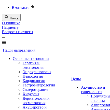
Вконтакте
Поиск
О клинике
Пациенту
Вопросы и ответы
...
Наши направления
Основные нозологии
Терапия и
гематология
Эндокринология
Неврология
Цены
Кардиология
Гастроэнтерология
Акушерство и
Склеротерапия
гинекология
Хирургия
Популярны
Дерматология и
анализы
косметология
Аллерголо
Акушерство и
Анализы к