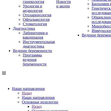
гинекология
Новости
Биохимия 
Урология и
и акции
Генетическ
андрология
исследова
Отоларинология
Общеклини
Офтальмология
исследова
Стоматология
Микробиол
Диагностика
Иммуноло
Лаборатория и
Ведение береме
вакцинация
Инструментальная
диагностика
Ведение беременности
Программа
ведения
беременности
Наши направления
Назад
Наши направления
Основные нозологии
Назад
Основные нозологии