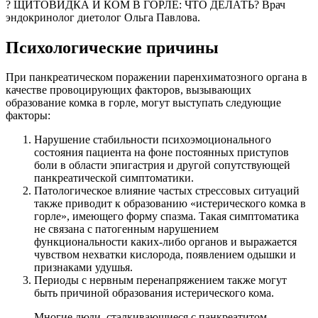
? ЩИТОВИДКА И КОМ В ГОРЛЕ: ЧТО ДЕЛАТЬ? Врач
эндокринолог диетолог Ольга Павлова.
Психологические причины
При панкреатическом поражении паренхиматозного органа в
качестве провоцирующих факторов, вызывающих
образование комка в горле, могут выступать следующие
факторы:
Нарушение стабильности психоэмоционального
состояния пациента на фоне постоянных приступов
боли в области эпигастрия и другой сопутствующей
панкреатической симптоматики.
Патологическое влияние частых стрессовых ситуаций
также приводит к образованию «истерического комка в
горле», имеющего форму спазма. Такая симптоматика
не связана с патогенным нарушением
функциональности каких-либо органов и выражается
чувством нехватки кислорода, появлением одышки и
признаками удушья.
Периоды с нервным перенапряжением также могут
быть причиной образования истерического кома.
Многие люди, сталкивающиеся с панкреатитом,