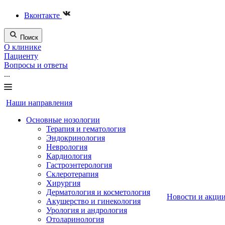
Вконтакте
Поиск
О клинике
Пациенту
Вопросы и ответы
...
Наши направления
Основные нозологии
Терапия и гематология
Эндокринология
Неврология
Кардиология
Гастроэнтерология
Склеротерапия
Хирургия
Дерматология и косметология
Новости и акци
Акушерство и гинекология
Урология и андрология
Отоларинология