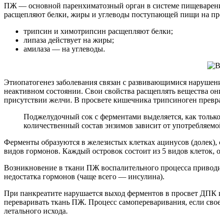
ПЖ — основной паренхиматозный орган в системе пищеварения.
расщепляют белки, жиры и углеводы поступающей пищи на про
трипсин и химотрипсин расщепляют белки;
липаза действует на жиры;
амилаза — на углеводы.
Этиопатогенез заболевания связан с развивающимися нарушени
неактивном состоянии. Свои свойства расщеплять вещества они
присутствии желчи. В просвете кишечника трипсиноген превра
Поджелудочный сок с ферментами выделяется, как только
количественный состав энзимов зависит от употребляемо
Ферменты образуются в железистых клетках ацинусов (долек
видов гормонов. Каждый островок состоит из 5 видов клеток,
Возникновение в ткани ПЖ воспалительного процесса приводит
недостатка гормонов (чаще всего — инсулина).
При панкреатите нарушается выход ферментов в просвет ДПК и
переваривать ткань ПЖ. Процесс самопереваривания, если свое
летального исхода.