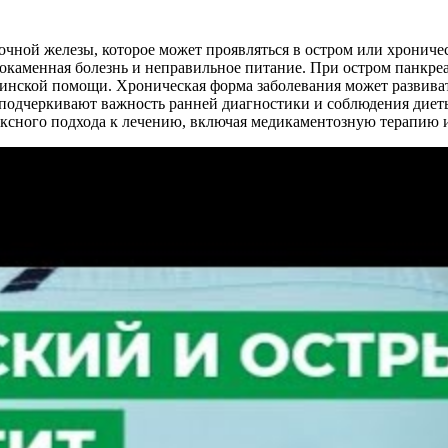
очной железы, которое может проявляться в остром или хронич
нокаменная болезнь и неправильное питание. При остром панкр
ицинской помощи. Хроническая форма заболевания может развива
дчеркивают важность ранней диагностики и соблюдения диеты,
ксного подхода к лечению, включая медикаментозную терапию и