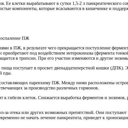
 Ее клетки вырабатывают в сутки 1,5-2 л панкреатического со
стые компоненты, которые всасываются в кишечнике и поддерж
ями в ПЖ, в результате чего прекращается поступление фермент
 приобретают под воздействием энтерокиназы (фермента тонкой 
щается в трипсин. При его участии изменяются и другие энзим
 пища поступает в просвет двенадцатиперстной кишки (ДПК). Э
й еды.
), составляющих паренхиму ПЖ. Между ними расположены остро
 отвечающих за производство различных гормонов.
 к гибели клеток. Снижается выработка ферментов и энзимов, 
з-за отека или других возможных препятствий. Они поступают 
временно не начать лечение панкреатита, приведет к хронизаци