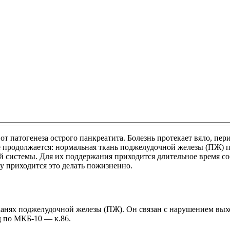
от патогенеза острого панкреатита. Болезнь протекает вяло, пе
ие продолжается: нормальная ткань поджелудочной железы (ПЖ) 
й системы. Для их поддержания приходится длительное время со
 приходится это делать пожизненно.
канях поджелудочной железы (ПЖ). Он связан с нарушением вы
д по МКБ-10 — к.86.