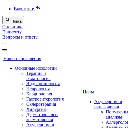
Вконтакте
Поиск
О клинике
Пациенту
Вопросы и ответы
...
Наши направления
Основные нозологии
Терапия и
гематология
Эндокринология
Неврология
Цены
Кардиология
Гастроэнтерология
Акушерство и
Склеротерапия
гинекология
Хирургия
Популярны
Дерматология и
анализы
косметология
Аллерголо
Акушерство и
Анализы к