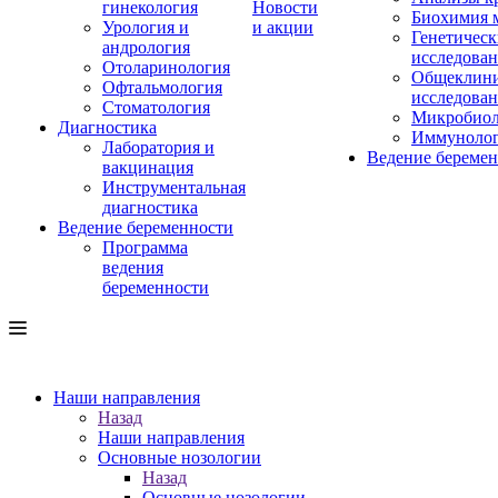
гинекология
Новости
Биохимия 
Урология и
и акции
Генетическ
андрология
исследова
Отоларинология
Общеклини
Офтальмология
исследова
Стоматология
Микробиол
Диагностика
Иммуноло
Лаборатория и
Ведение береме
вакцинация
Инструментальная
диагностика
Ведение беременности
Программа
ведения
беременности
Наши направления
Назад
Наши направления
Основные нозологии
Назад
Основные нозологии