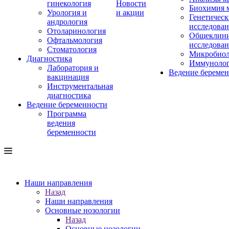
гинекология
Новости
Биохимия 
Урология и
и акции
Генетическ
андрология
исследова
Отоларинология
Общеклини
Офтальмология
исследова
Стоматология
Микробиол
Диагностика
Иммуноло
Лаборатория и
Ведение береме
вакцинация
Инструментальная
диагностика
Ведение беременности
Программа
ведения
беременности
Наши направления
Назад
Наши направления
Основные нозологии
Назад
Основные нозологии