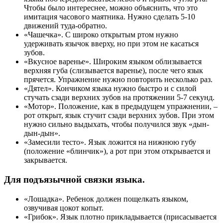
Чтобы было интереснее, можно объяснить, что это
имитация часового маятника. Нужно сделать 5-10
движений туда-обратно.
«Чашечка». С широко открытым ртом нужно
удерживать язычок вверху, но при этом не касаться
зубов.
«Вкусное варенье». Широким языком облизывается
верхняя губа (слизывается варенье), после чего язык
прячется. Упражнение нужно повторить несколько раз.
«Дятел». Кончиком языка нужно быстро и с силой
стучать сзади верхних зубов на протяжении 5-7 секунд.
«Мотор». Положение, как в предыдущем упражнении, –
рот открыт, язык стучит сзади верхних зубов. При этом
нужно сильно выдыхать, чтобы получился звук «дын-
дын-дын».
«Замесили тесто». Язык ложится на нижнюю губу
(положение «блинчик»), а рот при этом открывается и
закрывается.
Для подъязычной связки языка.
«Лошадка». Ребенок должен пощелкать языком,
озвучивая цокот копыт.
«Грибок». Язык плотно прикладывается (присасывается