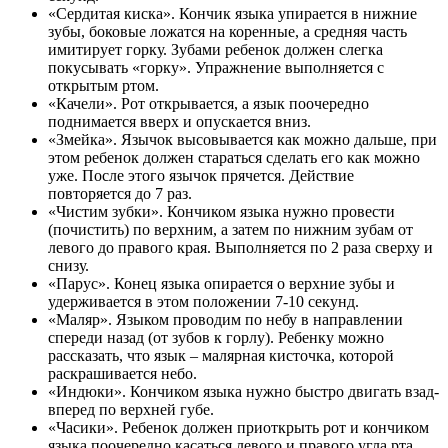
«Сердитая киска». Кончик языка упирается в нижние
зубы, боковые ложатся на коренные, а средняя часть
имитирует горку. Зубами ребенок должен слегка
покусывать «горку». Упражнение выполняется с
открытым ртом.
«Качели». Рот открывается, а язык поочередно
поднимается вверх и опускается вниз.
«Змейка». Язычок высовывается как можно дальше, при
этом ребенок должен стараться сделать его как можно
уже. После этого язычок прячется. Действие
повторяется до 7 раз.
«Чистим зубки». Кончиком языка нужно провести
(почистить) по верхним, а затем по нижним зубам от
левого до правого края. Выполняется по 2 раза сверху и
снизу.
«Парус». Конец языка опирается о верхние зубы и
удерживается в этом положении 7-10 секунд.
«Маляр». Языком проводим по небу в направлении
спереди назад (от зубов к горлу). Ребенку можно
рассказать, что язык – малярная кисточка, которой
раскрашивается небо.
«Индюки». Кончиком языка нужно быстро двигать взад-
вперед по верхней губе.
«Часики». Ребенок должен приоткрыть рот и кончиком
языка поочередно касаться левого и правого угла рта.