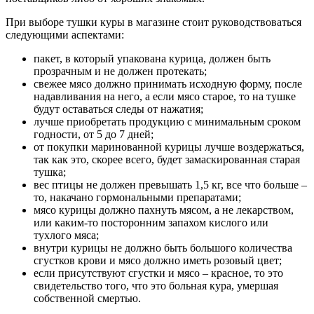
При выборе тушки куры в магазине стоит руководствоваться
следующими аспектами:
пакет, в который упакована курица, должен быть
прозрачным и не должен протекать;
свежее мясо должно принимать исходную форму, после
надавливания на него, а если мясо старое, то на тушке
будут оставаться следы от нажатия;
лучше приобретать продукцию с минимальным сроком
годности, от 5 до 7 дней;
от покупки маринованной курицы лучше воздержаться,
так как это, скорее всего, будет замаскированная старая
тушка;
вес птицы не должен превышать 1,5 кг, все что больше –
то, накачано гормональными препаратами;
мясо курицы должно пахнуть мясом, а не лекарством,
или каким-то посторонним запахом кислого или
тухлого мяса;
внутри курицы не должно быть большого количества
сгустков крови и мясо должно иметь розовый цвет;
если присутствуют сгустки и мясо – красное, то это
свидетельство того, что это больная кура, умершая
собственной смертью.