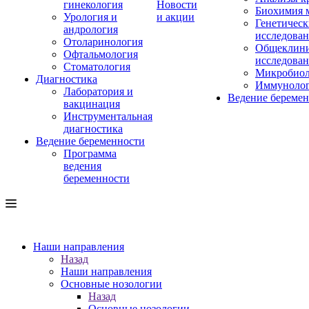
гинекология
Новости
Биохимия 
Урология и
и акции
Генетическ
андрология
исследова
Отоларинология
Общеклини
Офтальмология
исследова
Стоматология
Микробиол
Диагностика
Иммуноло
Лаборатория и
Ведение береме
вакцинация
Инструментальная
диагностика
Ведение беременности
Программа
ведения
беременности
Наши направления
Назад
Наши направления
Основные нозологии
Назад
Основные нозологии