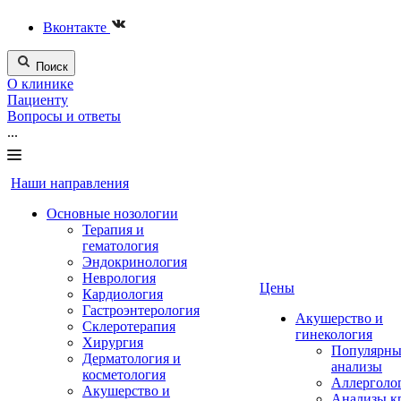
Вконтакте
Поиск
О клинике
Пациенту
Вопросы и ответы
...
Наши направления
Основные нозологии
Терапия и
гематология
Эндокринология
Неврология
Цены
Кардиология
Гастроэнтерология
Акушерство и
Склеротерапия
гинекология
Хирургия
Популярны
Дерматология и
анализы
косметология
Аллерголо
Акушерство и
Анализы к