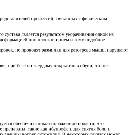
редставителей профессий, связанных с физическим
о сустава является результатом укорачивания одной из
деформацией ног, плоскостопием и тому подобное.
ировок, не проводят разминки для разогрева мышц, нарушают
е, при беге по твердому покрытию в обуви, что не
дуется обеспечить покой пораженной области, что
препараты, такие как ибупрофен, для снятия боли и
ить мышцы вокруг сухожилия. В некоторых случаях может