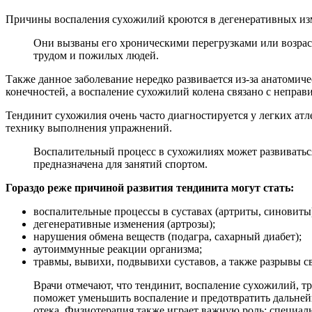
Причины воспаления сухожилий кроются в дегенеративных из
Они вызваны его хроническими перегрузками или возрас
трудом и пожилых людей.
Также данное заболевание нередко развивается из-за анатомиче
конечностей, а воспаление сухожилий колена связано с непра
Тендинит сухожилия очень часто диагностируется у легких ат
технику выполнения упражнений.
Воспалительный процесс в сухожилиях может развиватьс
предназначена для занятий спортом.
Гораздо реже причиной развития тендинита могут стать:
воспалительные процессы в суставах (артриты, синовиты
дегенеративные изменения (артрозы);
нарушения обмена веществ (подагра, сахарный диабет);
аутоиммунные реакции организма;
травмы, вывихи, подвывихи суставов, а также разрывы св
Врачи отмечают, что тендинит, воспаление сухожилий, т
поможет уменьшить воспаление и предотвратить дальнейш
отека. Физиотерапия также играет важную роль: специа