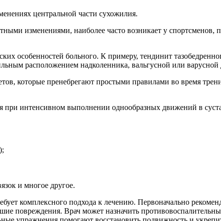
менениях центральной части сухожилия.
тными изменениями, наиболее часто возникает у спортсменов, п
ских особенностей больного. К примеру, тендинит тазобедренног
вильным расположением надколенника, вальгусной или варусной 
летов, которые пренебрегают простыми правилами во время трен
я при интенсивном выполнении однообразных движений в сустав
);
язок и многое другое.
ребует комплексного подхода к лечению. Первоначально рекомен
ие повреждения. Врач может назначить противовоспалительные 
льные упражнения помогают восстановить подвижность и укреп