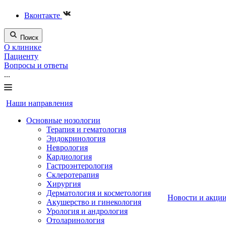
Вконтакте
Поиск
О клинике
Пациенту
Вопросы и ответы
...
Наши направления
Основные нозологии
Терапия и гематология
Эндокринология
Неврология
Кардиология
Гастроэнтерология
Склеротерапия
Хирургия
Дерматология и косметология
Новости и акци
Акушерство и гинекология
Урология и андрология
Отоларинология