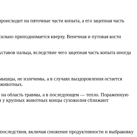
оисходит на пяточные части копыта, а его зацепная часть
сильно приподнимается кверху. Венечная и путовая кости
тавов пальца, вследствие чего зацепная часть копыта иногда
мышцы, не излечимы, а в случаях выздоровления остается
х животных.
 на область травмы, а в последующем — тепло. Пораженную
а и у крупных животных концы сухожилия сближают
ые последствия, включая снижение продуктивности и выбраковку