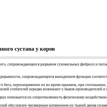
ного сустава у коров
 его, сопровождающееся разрывом сухожильных фибрилл и пита
епрерывности, сопровождающееся выпадением функции соотве
 бега, перенапряжение их во время прыжков, при спотыкании, 
илий сгибателей нередко возникают у быков-производителей и к
рых понижается их сопротивляемость физическому воздействию (р
илий обусловлен чрезмерным натяжением их тканей двумя сила