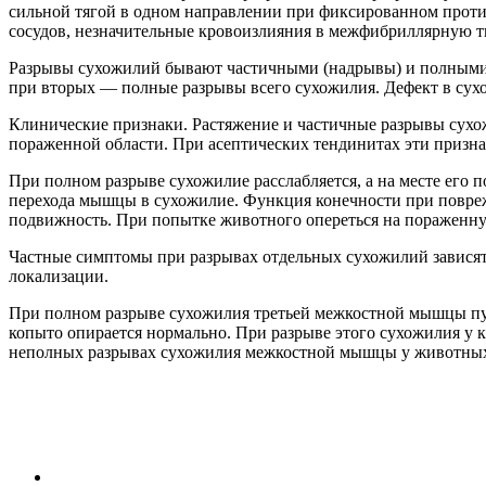
сильной тягой в одном направлении при фиксированном прот
сосудов, незначительные кровоизлияния в межфибриллярную т
Разрывы сухожилий бывают частичными (надрывы) и полными. 
при вторых — полные разрывы всего сухожилия. Дефект в сухо
Клинические признаки. Растяжение и частичные разрывы сухож
пораженной области. При асептических тендинитах эти призна
При полном разрыве сухожилие расслабляется, а на месте его п
перехода мышцы в сухожилие. Функция конечности при повре
подвижность. При попытке животного опереться на пораженну
Частные симптомы при разрывах отдельных сухожилий зависят 
локализации.
При полном разрыве сухожилия третьей межкостной мышцы путо
копыто опирается нормально. При разрыве этого сухожилия у к
неполных разрывах сухожилия межкостной мышцы у животных 