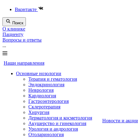
Вконтакте
Поиск
О клинике
Пациенту
Вопросы и ответы
...
Наши направления
Основные нозологии
Терапия и гематология
Эндокринология
Неврология
Кардиология
Гастроэнтерология
Склеротерапия
Хирургия
Дерматология и косметология
Новости и акци
Акушерство и гинекология
Урология и андрология
Отоларинология