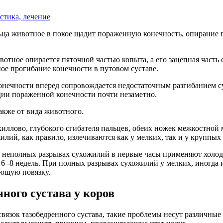
стика, лечение
ца животное в покое щадит пораженную конечность, опирание пр
отное опирается пяточной частью копыта, а его зацепная часть 
ое прогибание конечности в путовом суставе.
нечности вперед сопровождается недостаточным разгибанием сус
ции пораженной конечности почти незаметно.
акже от вида животного.
ллово, глубокого сгибателя пальцев, обеих ножек межкостной 
илий, как правило, излечиваются как у мелких, так и у круппы
 неполных разрывах сухожилий в первые часы применяют холод
6 -8 недель. При полных разрывах сухожилий у мелких, иногд
ющую повязку.
ного сустава у коров
 связок тазобедренного сустава, такие проблемы несут различн