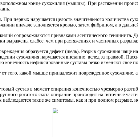
ивоположном конце сухожилия (мышцы). При растяжении происх
кань.
При первых нарушается целость значительного количества сух
жилии вначале заполняется кровью, затем фибрином, а в дальн
илий сопровождаются признаками асептического тендинита. Для
ки выражены слабее, чем при растяжениях и частичных разрыва
овреждения образуется дефект (щель). Разрыв сухожилия чаще на
ждении сухожилия нарушается внезапно, вслед за травмой. Пас
ю конечность нефиксированные суставы резко изменяют свое п
от того, какой мышце принадлежит поврежденное сухожилие, а 
вый сустав в момент опирания конечностью чрезмерно разгибает
рупного рогатого скота опирание происходит на пяточные части
наблюдаются такие же симптомы, как и при полном разрыве, н