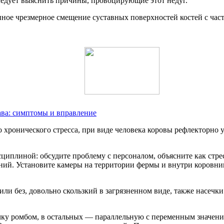
ледует выяснить причины, провоцирующие этот недуг.
ное чрезмерное смещение суставных поверхностей костей с част
ава: симптомы и вправление
 хронического стресса, при виде человека коровы рефлекторно у
циплиной: обсудите проблему с персоналом, объясните как стре
ний. Установите камеры на территории фермы и внутри коровни
или без, довольно скользкий в загрязненном виде, также насечк
ечку ромбом, в остальных — параллельную с переменным значен