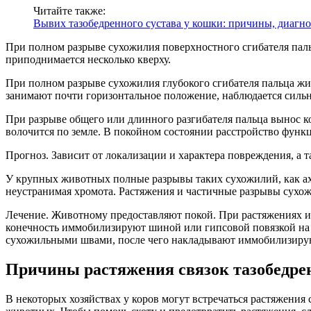
Читайте также:
Вывих тазобедренного сустава у кошки: причины, диагно
При полном разрыве сухожилия поверхностного сгибателя паль
приподнимается несколько кверху.
При полном разрыве сухожилия глубокого сгибателя пальца жив
занимают почти горизонтальное положение, наблюдается сильн
При разрыве общего или длинного разгибателя пальца вынос ко
волочится по земле. В покойном состоянии расстройство функ
Прогноз. Зависит от локализации и характера повреждения, а т
У крупных животных полные разрывы таких сухожилий, как ахи
неустранимая хромота. Растяжения и частичные разрывы сухож
Лечение. Животному предоставляют покой. При растяжениях и
конечность иммобилизируют шиной или гипсовой повязкой на 
сухожильными швами, после чего накладывают иммобилизиру
Причины растяжения связок тазобедрен
В некоторых хозяйствах у коров могут встречаться растяжения