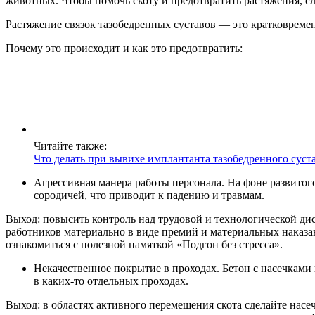
животных. Чтобы помочь скоту и предотвратить растяжения, с
Растяжение связок тазобедренных суставов — это кратковремен
Почему это происходит и как это предотвратить:
Читайте также:
Что делать при вывихе имплантанта тазобедренного суст
Агрессивная манера работы персонала. На фоне развитого
сородичей, что приводит к падению и травмам.
Выход: повысить контроль над трудовой и технологической дис
работников материально в виде премий и материальных наказа
ознакомиться с полезной памяткой «Подгон без стресса».
Некачественное покрытие в проходах. Бетон с насечками 
в каких-то отдельных проходах.
Выход: в областях активного перемещения скота сделайте нас