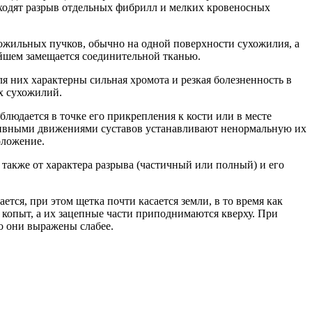
одят разрыв отдельных фибрилл и мелких кровеносных
ожильных пучков, обычно на одной поверхности сухожилия, а
ейшем замещается соединительной тканью.
 них характерны сильная хромота и резкая болезненность в
х сухожилий.
блюдается в точке его прикрепления к кости или в месте
сивными движениями суставов устанавливают ненормальную их
оложение.
также от характера разрыва (частичный или полный) и его
ся, при этом щетка почти касается земли, в то время как
 копыт, а их зацепные части приподнимаются кверху. При
о они выражены слабее.