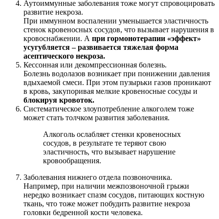
Аутоиммунные заболевания тоже могут спровоцировать
развитие некроза.
При иммунном воспалении уменьшается эластичность
стенок кровеносных сосудов, что вызывает нарушения в
кровоснабжении. А
при гормонотерапии «эффект»
усугубляется – развивается тяжелая форма
асептического некроза.
Кессонная или декомпрессионная болезнь.
Болезнь водолазов возникает при понижении давления
вдыхаемой смеси. При этом пузырьки газов проникают
в кровь, закупоривая мелкие кровеносные сосуды и
блокируя кровоток.
Систематическое злоупотребление алкоголем тоже
может стать толчком развития заболевания.
Алкоголь ослабляет стенки кровеносных
сосудов, в результате те теряют свою
эластичность, что вызывает нарушение
кровообращения.
Заболевания нижнего отдела позвоночника.
Например, при наличии межпозвоночной грыжи
нередко возникает спазм сосудов, питающих костную
ткань, что тоже может побудить развитие некроза
головки бедренной кости человека.