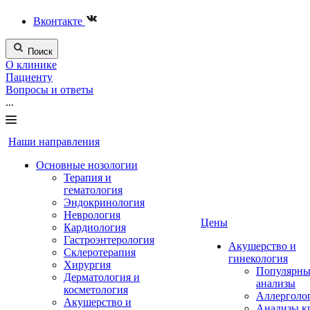
Вконтакте
Поиск
О клинике
Пациенту
Вопросы и ответы
...
Наши направления
Основные нозологии
Терапия и
гематология
Эндокринология
Неврология
Цены
Кардиология
Гастроэнтерология
Акушерство и
Склеротерапия
гинекология
Хирургия
Популярны
Дерматология и
анализы
косметология
Аллерголо
Акушерство и
Анализы к