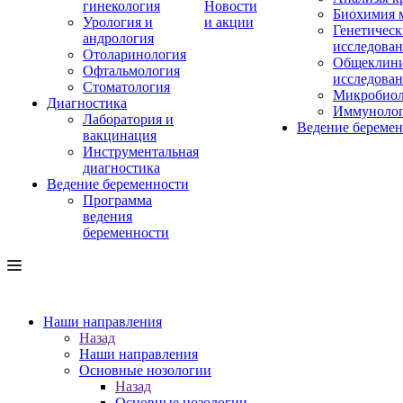
гинекология
Новости
Биохимия 
Урология и
и акции
Генетическ
андрология
исследова
Отоларинология
Общеклини
Офтальмология
исследова
Стоматология
Микробиол
Диагностика
Иммуноло
Лаборатория и
Ведение береме
вакцинация
Инструментальная
диагностика
Ведение беременности
Программа
ведения
беременности
Наши направления
Назад
Наши направления
Основные нозологии
Назад
Основные нозологии