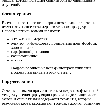
мышцы, которая позволяет снизить боль до минимальных
ощущений.
Физиотерапия
В лечении асептического некроза немаловажное значение
имеет применение физиотерапевтических процедур.
Наиболее применяемыми являются:
УВЧ – и УФО-терапия;
электро – и фонофорез с препаратами йода, фосфора,
хлорида натрия;
парафинообертывания;
бальнеолечение;
массаж.
Подробное описание всех физиотерапевтических
процедур вы найдете в этой статье…
Гирудотерапия
Лечение пиявками при асептическом некрозе эффективный
метод улучшения циркуляции крови и предотвращения ее
застоя. В слюне пиявки содержатся ферменты, которые
разжижают кровь, рассасывают тромбы, ускоряют обменные