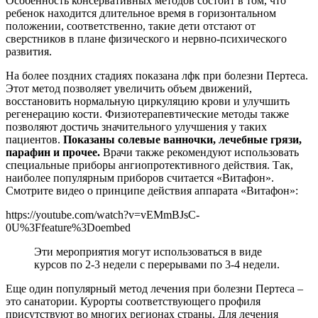
Особенность консервативных методов состоит в том, что
ребенок находится длительное время в горизонтальном
положении, соответственно, такие дети отстают от
сверстников в плане физического и нервно-психического
развития.
На более поздних стадиях показана лфк при болезни Пертеса.
Этот метод позволяет увеличить объем движений,
восстановить нормальную циркуляцию крови и улучшить
регенерацию кости. Физиотерапевтические методы также
позволяют достичь значительного улучшения у таких
пациентов.
Показаны солевые ванночки, лечебные грязи,
парафин и прочее.
Врачи также рекомендуют использовать
специальные приборы ангиопротективного действия. Так,
наиболее популярным приборов считается «Витафон».
Смотрите видео о принципе действия аппарата «Витафон»:
https://youtube.com/watch?v=vEMmBJsC-
0U%3Ffeature%3Doembed
Эти мероприятия могут использоваться в виде
курсов по 2-3 недели с перерывами по 3-4 недели.
Еще один популярный метод лечения при болезни Пертеса –
это санатории. Курорты соответствующего профиля
присутствуют во многих регионах страны. Для лечения