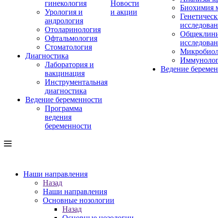
гинекология
Новости
Биохимия 
Урология и
и акции
Генетическ
андрология
исследова
Отоларинология
Общеклини
Офтальмология
исследова
Стоматология
Микробиол
Диагностика
Иммуноло
Лаборатория и
Ведение береме
вакцинация
Инструментальная
диагностика
Ведение беременности
Программа
ведения
беременности
Наши направления
Назад
Наши направления
Основные нозологии
Назад
Основные нозологии