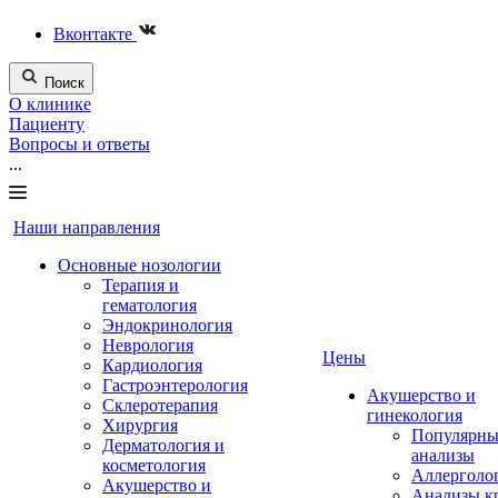
Вконтакте
Поиск
О клинике
Пациенту
Вопросы и ответы
...
Наши направления
Основные нозологии
Терапия и
гематология
Эндокринология
Неврология
Цены
Кардиология
Гастроэнтерология
Акушерство и
Склеротерапия
гинекология
Хирургия
Популярны
Дерматология и
анализы
косметология
Аллерголо
Акушерство и
Анализы к