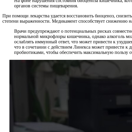
На фоне нарушения состояния биоценоза кишечника, кото
органов системы пищеварения.
При помощи лекарства удается восстановить биоценоз, снизит
степени выраженности. Медикамент способствует снижению на
Врачи предупреждают о потенциальных рисках совместно
нормальной микрофлоры кишечника, однако алкоголь мож
ослаблять иммунный ответ, что может привести к ухудше
что в сочетании с действием Линекса может привести к 
пробиотиками, чтобы обеспечить максимальную пользу от