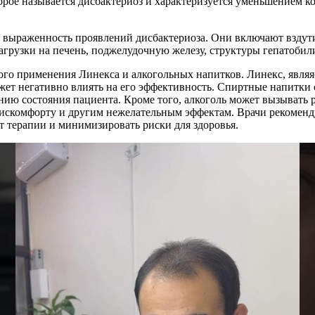
рое называется дисбактериоз и характеризуется уменьшением к
ь выраженность проявлений дисбактериоза. Они включают вздути
грузки на печень, поджелудочную железу, структуры гепатобил
го применения Линекса и алкогольных напитков. Линекс, являя
ет негативно влиять на его эффективность. Спиртные напитки 
нию состояния пациента. Кроме того, алкоголь может вызывать 
дискомфорту и другим нежелательным эффектам. Врачи рекоменду
 терапии и минимизировать риски для здоровья.