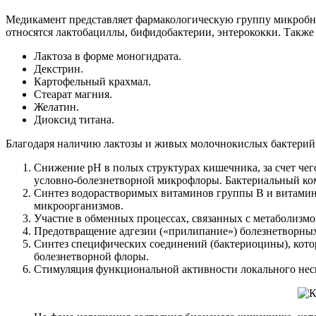
Медикамент представляет фармакологическую группу микробны
относятся лактобациллы, бифидобактерии, энтерококки. Также
Лактоза в форме моногидрата.
Декстрин.
Картофельный крахмал.
Стеарат магния.
Желатин.
Диоксид титана.
Благодаря наличию лактозы и живых молочнокислых бактерий
Снижение рН в полых структурах кишечника, за счет чег
условно-болезнетворной микрофлоры. Бактериальный ко
Синтез водорастворимых витаминов группы В и витамина
микроорганизмов.
Участие в обменных процессах, связанных с метаболизм
Предотвращение адгезии («прилипание») болезнетворных
Синтез специфических соединений (бактериоцины), кото
болезнетворной флоры.
Стимуляция функциональной активности локального нес