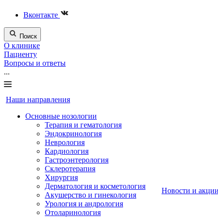
Вконтакте
Поиск
О клинике
Пациенту
Вопросы и ответы
...
Наши направления
Основные нозологии
Терапия и гематология
Эндокринология
Неврология
Кардиология
Гастроэнтерология
Склеротерапия
Хирургия
Дерматология и косметология
Новости и акци
Акушерство и гинекология
Урология и андрология
Отоларинология