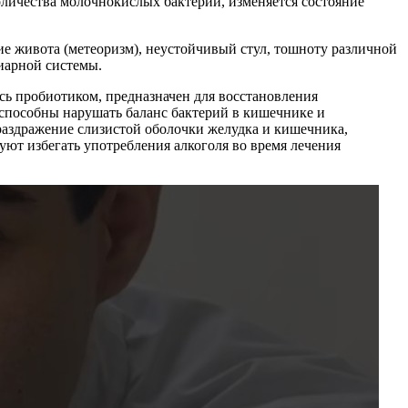
оличества молочнокислых бактерий, изменяется состояние
е живота (метеоризм), неустойчивый стул, тошноту различной
иарной системы.
сь пробиотиком, предназначен для восстановления
способны нарушать баланс бактерий в кишечнике и
раздражение слизистой оболочки желудка и кишечника,
ют избегать употребления алкоголя во время лечения