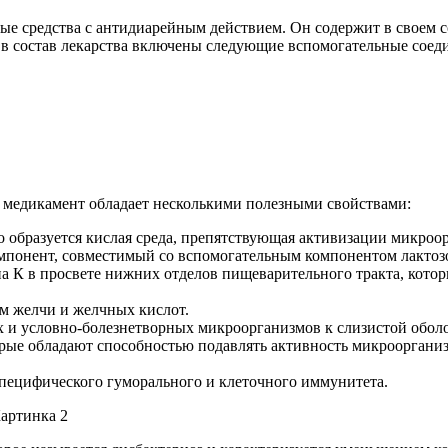
е средства с антидиарейным действием. Он содержит в своем 
 в состав лекарства включены следующие вспомогательные соед
 медикамент обладает несколькими полезными свойствами:
о образуется кислая среда, препятствующая активизации микроо
мпонент, совместимый со вспомогательным компонентом лактоз
 К в просвете нижних отделов пищеварительного тракта, котор
ом желчи и желчных кислот.
 и условно-болезнетворных микроорганизмов к слизистой оболо
рые обладают способностью подавлять активность микроорганиз
пецифического гуморального и клеточного иммунитета.