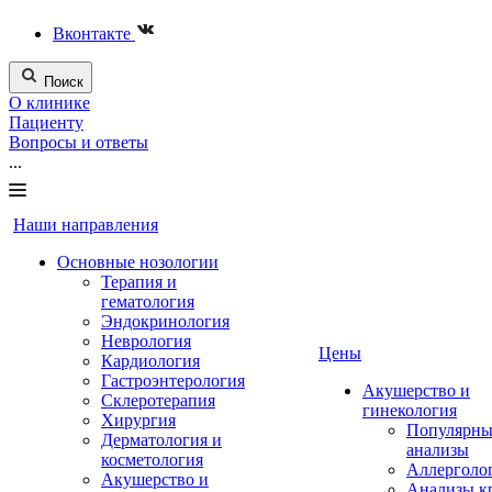
Вконтакте
Поиск
О клинике
Пациенту
Вопросы и ответы
...
Наши направления
Основные нозологии
Терапия и
гематология
Эндокринология
Неврология
Цены
Кардиология
Гастроэнтерология
Акушерство и
Склеротерапия
гинекология
Хирургия
Популярны
Дерматология и
анализы
косметология
Аллерголо
Акушерство и
Анализы к