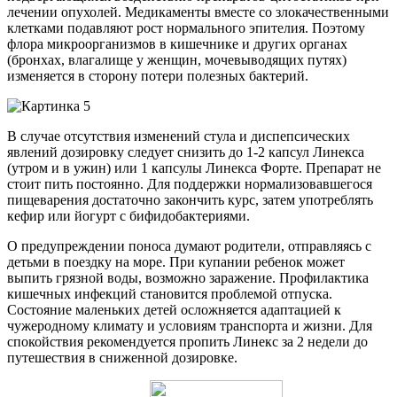
лечении опухолей. Медикаменты вместе со злокачественными
клетками подавляют рост нормального эпителия. Поэтому
флора микроорганизмов в кишечнике и других органах
(бронхах, влагалище у женщин, мочевыводящих путях)
изменяется в сторону потери полезных бактерий.
В случае отсутствия изменений стула и диспепсических
явлений дозировку следует снизить до 1-2 капсул Линекса
(утром и в ужин) или 1 капсулы Линекса Форте. Препарат не
стоит пить постоянно. Для поддержки нормализовавшегося
пищеварения достаточно закончить курс, затем употреблять
кефир или йогурт с бифидобактериями.
О предупреждении поноса думают родители, отправляясь с
детьми в поездку на море. При купании ребенок может
выпить грязной воды, возможно заражение. Профилактика
кишечных инфекций становится проблемой отпуска.
Состояние маленьких детей осложняется адаптацией к
чужеродному климату и условиям транспорта и жизни. Для
спокойствия рекомендуется пропить Линекс за 2 недели до
путешествия в сниженной дозировке.