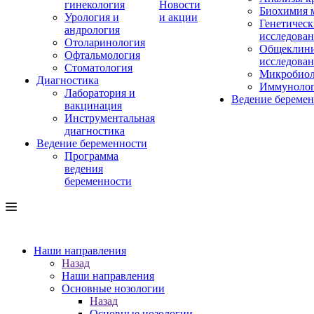
гинекология
Новости
Биохимия 
Урология и
и акции
Генетическ
андрология
исследова
Отоларинология
Общеклини
Офтальмология
исследова
Стоматология
Микробиол
Диагностика
Иммуноло
Лаборатория и
Ведение береме
вакцинация
Инструментальная
диагностика
Ведение беременности
Программа
ведения
беременности
Наши направления
Назад
Наши направления
Основные нозологии
Назад
Основные нозологии