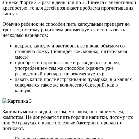
Линекс Форте 2-3 раза в день или по 2 Линекса с аналогичной
кратностью, то для детей возникает проблема проглатывания
капсул.
Обычно ребенок не способен пить капсульный препарат до
трех лет, поэтому родителям рекомендуется использовать
несколько вариантов:
вскрыть капсулу и растворить ее в воде объемом со
столовую ложку (подойдет сок, молоко, питательная
смесь);
приобрести порошок-саше и разводить его перед
употреблением тем же способом (хранить уже
разведенный препарат не рекомендуется);
давать капли после встряхивания пузырька, в 6 каплях
содержится такое же количество бактерий, как в
капсуле.
Запивать можно водой, соком, молоком, остывшим чаем,
компотом. Не допускается пить горячие напитки, потому что
при 50 градусах и выше полезные бактерии в препарате
погибают.
Если врач рекомендует начинать лечение