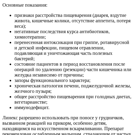
Основные показания:
признаки расстройства пищеварения (диарея, вздутие
живота, кишечные колики, отсутствие аппетита, потеря
веса);
негативные последствия курса антибиотиков,
химиотерапии;
перенесенная интоксикация при гриппе, ротавирусной
и детской инфекции, пищевом отравлении,
подавляющая и уничтожающая часть полезных
бактерий;
состояние пациентов в период восстановления после
операций по удалению (резекции) части кишечника или
желудка независимо от причины;
запоры функционального характера;
хроническая патология печени, поджелудочной железы,
желчного пузыря;
общее расстройство пищеварения при голодных диетах,
вегетарианстве;
иммунодефицит.
Линекс разрешено использовать при поносе у грудничков,
вызванном реакцией на прикорм, особенно детям,
находящимся на искусственном вскармливании. Препарат
рекомендован ослабленным малышам, страдающим от частых