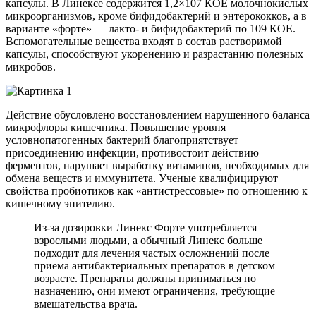
капсулы. В Линексе содержится 1,2×107 КОЕ молочнокислых
микроорганизмов, кроме бифидобактерий и энтерококков, а в
варианте «форте» — лакто- и бифидобактерий по 109 КОЕ.
Вспомогательные вещества входят в состав растворимой
капсулы, способствуют укоренению и разрастанию полезных
микробов.
Действие обусловлено восстановлением нарушенного баланса
микрофлоры кишечника. Повышение уровня
условнопатогенных бактерий благоприятствует
присоединению инфекции, противостоит действию
ферментов, нарушает выработку витаминов, необходимых для
обмена веществ и иммунитета. Ученые квалифицируют
свойства пробиотиков как «антистрессовые» по отношению к
кишечному эпителию.
Из-за дозировки Линекс Форте употребляется
взрослыми людьми, а обычный Линекс больше
подходит для лечения частых осложнений после
приема антибактериальных препаратов в детском
возрасте. Препараты должны приниматься по
назначению, они имеют ограничения, требующие
вмешательства врача.