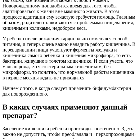
так зыбко, все поменяться может в любой момент.
Новорожденному понадобится время для того, чтобы
адаптироваться к жизни вне маминого живота. В этом
процессе адаптации ему зачастую требуется помощь. Главным
образом, родители сталкиваются с проблемами пищеварения,
кишечными коликами, недобором веса.
У ребенка после рождения кардинально поменялся способ
питания, и теперь очень важно наладить работу кишечника. В
переваривании пищи участвуют ферменты желудка и
кишечника самого ребенка и кишечная микрофлора, то есть
бактерии, живущие в толстом кишечнике. И если учесть, что
малыш рождается со стерильным кишечником, без
микрофлоры, то понятно, что нормальной работы кишечника
в первые месяцы ждать не приходится.
Начнем с того, в когда следует применять бифидумбактерин
для новорожденного.
В каких случаях применяют данный
препарат?
Заселение кишечника ребенка происходит постепенно. Здесь
важно не допустить, чтобы преобладала и «первопроходцами»