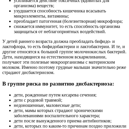
усиливается действие токсичных (ядовитых для
организма) веществ;
ухудшается способность кишечника всасывать
микроэлементы, витамины;
преобладает патогенная (болезнетворная) микрофлора;
снижается иммунитет, то есть способность организма
защищаться от неблагоприятных воздействий.
У детей раннего возраста должна преобладать бифидо- и
лактофлора, то есть бифидобактерии и лактобактерии. И те, и
другие относятся к большой группе молочнокислых бактерий.
Дети, находящиеся на естественном вскармливании,
получают эти полезные микроорганизмы с материнским
молоком. Именно поэтому грудные малыши значительно реже
страдают дисбактериозом.
В группе риска по развитию дисбактериоза:
дети, рожденные путем кесарева сечения;
дети с родовой травмой;
недоношенные, маловесные дети;
дети, мамы которых страдают хроническими
заболеваниями воспалительного характера;
дети после вынужденного приема антибиотиков;
дети, которых по каким-то причинам поздно приложили