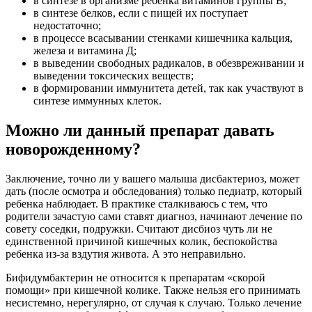
в синтезе в организме ребенка витаминов группы В;
в синтезе белков, если с пищей их поступает
недостаточно;
в процессе всасывании стенками кишечника кальция,
железа и витамина Д;
в выведении свободных радикалов, в обезвреживании и
выведении токсических веществ;
в формировании иммунитета детей, так как участвуют в
синтезе иммунных клеток.
Можно ли данный препарат давать
новорожденному?
Заключение, точно ли у вашего малыша дисбактериоз, может
дать (после осмотра и обследования) только педиатр, который
ребенка наблюдает. В практике сталкиваюсь с тем, что
родители зачастую сами ставят диагноз, начинают лечение по
совету соседки, подружки. Считают дисбиоз чуть ли не
единственной причиной кишечных колик, беспокойства
ребенка из-за вздутия живота. А это неправильно.
Бифидумбактерин не относится к препаратам «скорой
помощи» при кишечной колике. Также нельзя его принимать
несистемно, нерегулярно, от случая к случаю. Только лечение