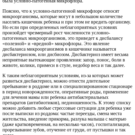
была условно-патогенная микрофлора.
Поясню, что к условно-патогенной микрофлоре относят
микроорганизмы, которые могут в небольшом количестве
населять кишечник ребенка и при этом не вредить организму.
Но если при определенных неблагоприятных условиях
произойдет чрезмерный рост численности условно-
патогенных микроорганизмов, это приведет к дисбалансу
«полезной» и «вредной» микрофлоры. Это явление
дисбаланса микроорганизмов в кишечнике называется
дисбактериозом, или дисбиозом. Дисбактериоз имеет весьма
неприятные вытекающие проявления: запор, понос, боли в
животе, колики, примеси в стуле, недобор веса и так далее.
К таким неблагоприятным условиям, из-за которых может
развиться дисбактериоз, можно отнести длительное
пребывание в роддоме или в специализированном стационаре
в период новорожденности, оперативные роды, применение
для лечения мамы или ребенка антибактериальных
препаратов (антибиотиков), недоношенность. К этому списку
можно добавить любые стрессовые ситуации для ребенка уже
после выписки из роддома: частые переезды, смена места
жительства, введение прикорма, разлука малыша с матерью
(даже кратковременная, на несколько часов), госпитализация,
прорезывание зубов, отучение от груди, от пустышки и так