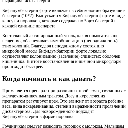
выращивались бактерии.
Бифидумбактерин форте включает в себя колониеобразующие
бактерии (10*7). Выпускается Бифидумбактерин форте в виде
капсул и порошков, которые содержат по 5 доз бактерий в
каждой единице препарата.
Косточковый активированный уголь, как вспомогательное
вещество, обеспечивает иммобилизацию (неподвижность)
этих колоний. Благодаря неподвижному состоянию
микробной массы Бифидумбактерин форте локально
осуществляет колонизацию (заселение) слизистых оболочек
кишечника. В итоге восстановления кишечной микрофлоры
происходит быстрее.
Когда начинать и как давать?
Применяется препарат при различных проблемах, связанных с
желудочно-кишечным трактом. Дозу и курс лечения
препаратом регулирует врач. Это зависит от возраста ребенка,
веса, вида вскармливания, степени выраженности проявлений
дисбактериоза. Для новорожденного подходит
Бифидумбактерин в форме порошка.
Грудничкам следует разводить порошок с молоком. Малышам