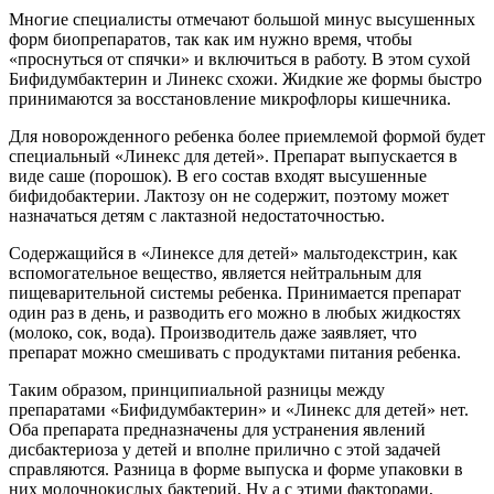
Многие специалисты отмечают большой минус высушенных
форм биопрепаратов, так как им нужно время, чтобы
«проснуться от спячки» и включиться в работу. В этом сухой
Бифидумбактерин и Линекс схожи. Жидкие же формы быстро
принимаются за восстановление микрофлоры кишечника.
Для новорожденного ребенка более приемлемой формой будет
специальный «Линекс для детей». Препарат выпускается в
виде саше (порошок). В его состав входят высушенные
бифидобактерии. Лактозу он не содержит, поэтому может
назначаться детям с лактазной недостаточностью.
Содержащийся в «Линексе для детей» мальтодекстрин, как
вспомогательное вещество, является нейтральным для
пищеварительной системы ребенка. Принимается препарат
один раз в день, и разводить его можно в любых жидкостях
(молоко, сок, вода). Производитель даже заявляет, что
препарат можно смешивать с продуктами питания ребенка.
Таким образом, принципиальной разницы между
препаратами «Бифидумбактерин» и «Линекс для детей» нет.
Оба препарата предназначены для устранения явлений
дисбактериоза у детей и вполне прилично с этой задачей
справляются. Разница в форме выпуска и форме упаковки в
них молочнокислых бактерий. Ну а с этими факторами,