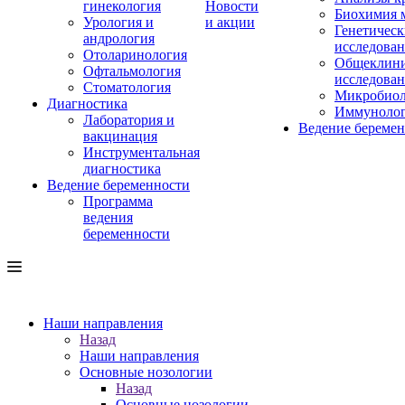
гинекология
Новости
Биохимия 
Урология и
и акции
Генетическ
андрология
исследова
Отоларинология
Общеклини
Офтальмология
исследова
Стоматология
Микробиол
Диагностика
Иммуноло
Лаборатория и
Ведение береме
вакцинация
Инструментальная
диагностика
Ведение беременности
Программа
ведения
беременности
Наши направления
Назад
Наши направления
Основные нозологии
Назад
Основные нозологии