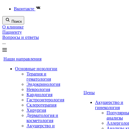
Вконтакте
Поиск
О клинике
Пациенту
Вопросы и ответы
...
Наши направления
Основные нозологии
Терапия и
гематология
Эндокринология
Неврология
Цены
Кардиология
Гастроэнтерология
Акушерство и
Склеротерапия
гинекология
Хирургия
Популярны
Дерматология и
анализы
косметология
Аллерголо
Акушерство и
Анализы к