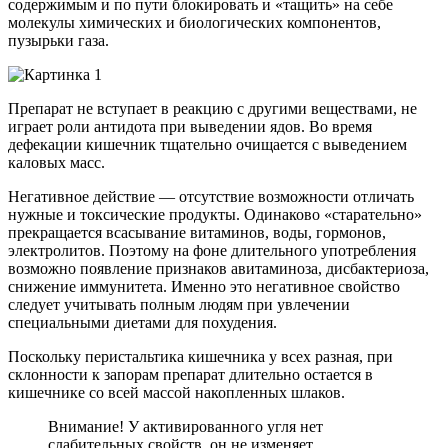
содержимым и по пути блокировать и «тащить» на себе
молекулы химических и биологических компонентов,
пузырьки газа.
Препарат не вступает в реакцию с другими веществами, не
играет роли антидота при выведении ядов. Во время
дефекации кишечник тщательно очищается с выведением
каловых масс.
Негативное действие — отсутствие возможности отличать
нужные и токсические продукты. Одинаково «старательно»
прекращается всасывание витаминов, воды, гормонов,
электролитов. Поэтому на фоне длительного употребления
возможно появление признаков авитаминоза, дисбактериоза,
снижение иммунитета. Именно это негативное свойство
следует учитывать полным людям при увлечении
специальными диетами для похудения.
Поскольку перистальтика кишечника у всех разная, при
склонности к запорам препарат длительно остается в
кишечнике со всей массой накопленных шлаков.
Внимание! У активированного угля нет
слабительных свойств, он не изменяет