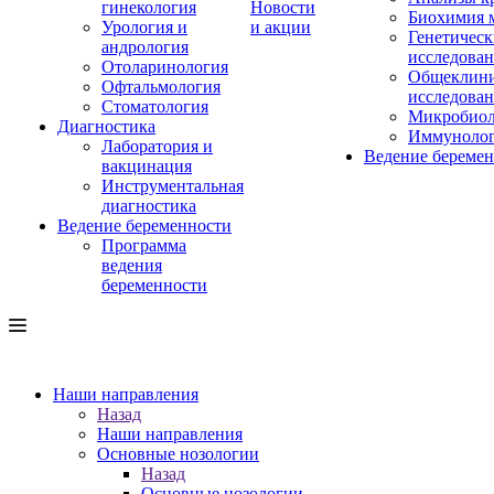
гинекология
Новости
Биохимия 
Урология и
и акции
Генетическ
андрология
исследова
Отоларинология
Общеклини
Офтальмология
исследова
Стоматология
Микробиол
Диагностика
Иммуноло
Лаборатория и
Ведение береме
вакцинация
Инструментальная
диагностика
Ведение беременности
Программа
ведения
беременности
Наши направления
Назад
Наши направления
Основные нозологии
Назад
Основные нозологии