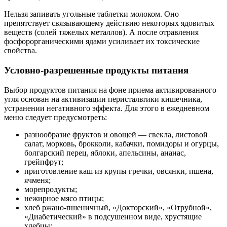
Нельзя запивать угольные таблетки молоком. Оно
препятствует связывающему действию некоторых ядовитых
веществ (солей тяжелых металлов). А после отравления
фосфорорганическими ядами усиливает их токсические
свойства.
Условно-разрешенные продукты питания
Выбор продуктов питания на фоне приема активированного
угля основан на активизации перистальтики кишечника,
устранении негативного эффекта. Для этого в ежедневном
меню следует предусмотреть:
разнообразие фруктов и овощей — свекла, листовой
салат, морковь, брокколи, кабачки, помидоры и огурцы,
болгарский перец, яблоки, апельсины, ананас,
грейпфрут;
приготовление каш из крупы гречки, овсянки, пшена,
ячменя;
морепродукты;
нежирное мясо птицы;
хлеб ржано-пшеничный, «Докторский», «Отрубной»,
«Диабетический» в подсушенном виде, хрустящие
хлебцы;