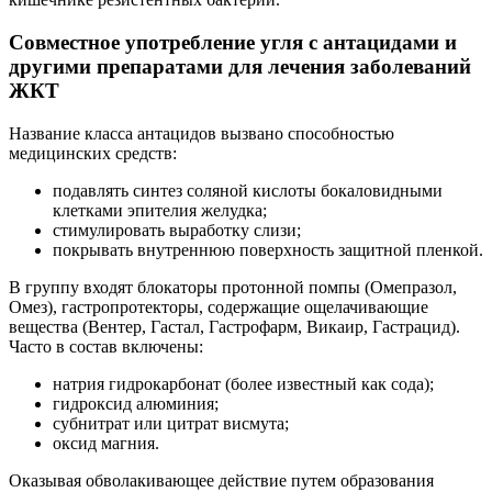
Совместное употребление угля с антацидами и
другими препаратами для лечения заболеваний
ЖКТ
Название класса антацидов вызвано способностью
медицинских средств:
подавлять синтез соляной кислоты бокаловидными
клетками эпителия желудка;
стимулировать выработку слизи;
покрывать внутреннюю поверхность защитной пленкой.
В группу входят блокаторы протонной помпы (Омепразол,
Омез), гастропротекторы, содержащие ощелачивающие
вещества (Вентер, Гастал, Гастрофарм, Викаир, Гастрацид).
Часто в состав включены:
натрия гидрокарбонат (более известный как сода);
гидроксид алюминия;
субнитрат или цитрат висмута;
оксид магния.
Оказывая обволакивающее действие путем образования