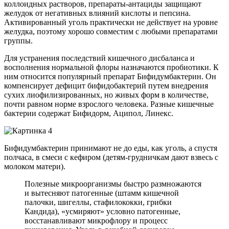
коллоидных растворов, препараты-антациды защищают
желудок от негативных влияний кислоты и пепсина.
Активированный уголь практически не действует на уровне
желудка, поэтому хорошо совместим с любыми препаратами
группы.
Для устранения последствий кишечного дисбаланса и
восполнения нормальной флоры назначаются пробиотики. К
ним относится популярный препарат Бифидумбактерин. Он
компенсирует дефицит бифидобактерий путем внедрения
сухих лиофилизированных, но живых форм в количестве,
почти равном норме взрослого человека. Разные кишечные
бактерии содержат Бифидорм, Аципол, Линекс.
Бифидумбактерин принимают не до еды, как уголь, а спустя
полчаса, в смеси с кефиром (детям-грудничкам дают взвесь с
молоком матери).
Полезные микроорганизмы быстро размножаются
и вытесняют патогенные (штамм кишечной
палочки, шигеллы, стафилококки, грибки
Кандида), «усмиряют» условно патогенные,
восстанавливают микрофлору и процесс