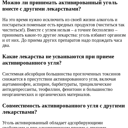
Можно ли принимать активированный уголь
вместе с другими лекарствами?
На это время нужно исключить из своей жизни алкоголь и
постараться поменьше есть вредных продуктов (чиститься так
чиститься!). Вместе с углем нельзя – а точнее бесполезно –
принимать какие-то другие лекарства: уголь избавит организм
и от них. До приема других препаратов надо подождать часа
два.
Какие лекарства не усваиваются при приеме
активированного угля?
Системная абсорбция большинства проглоченных токсинов
снижается в присутствии активированного угля, включая
ацетаминофен, аспирин, барбитураты, трициклические
антидепрессанты, теофиллин, фенитоин и большинство
неорганических и органических материалов.
Совместимость активированного угля с другими
лекарствами?
Уголь активированный обладает адсорбирующими
свойствами и при одновременном приеме с другими