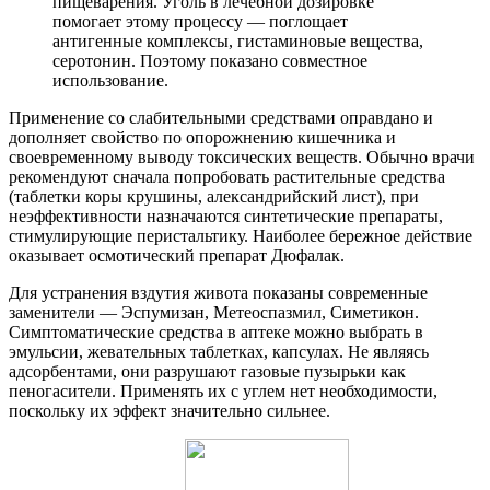
пищеварения. Уголь в лечебной дозировке
помогает этому процессу — поглощает
антигенные комплексы, гистаминовые вещества,
серотонин. Поэтому показано совместное
использование.
Применение со слабительными средствами оправдано и
дополняет свойство по опорожнению кишечника и
своевременному выводу токсических веществ. Обычно врачи
рекомендуют сначала попробовать растительные средства
(таблетки коры крушины, александрийский лист), при
неэффективности назначаются синтетические препараты,
стимулирующие перистальтику. Наиболее бережное действие
оказывает осмотический препарат Дюфалак.
Для устранения вздутия живота показаны современные
заменители — Эспумизан, Метеоспазмил, Симетикон.
Симптоматические средства в аптеке можно выбрать в
эмульсии, жевательных таблетках, капсулах. Не являясь
адсорбентами, они разрушают газовые пузырьки как
пеногасители. Применять их с углем нет необходимости,
поскольку их эффект значительно сильнее.