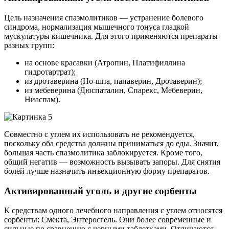
Цель назначения спазмолитиков — устранение болевого
синдрома, нормализация мышечного тонуса гладкой
мускулатуры кишечника. Для этого применяются препараты
разных групп:
на основе красавки (Атропин, Платифиллина
гидротартрат);
из дротаверина (Но-шпа, папаверин, Дротаверин);
из мебеверина (Дюспаталин, Спарекс, Мебеверин,
Ниаспам).
Совместно с углем их использовать не рекомендуется,
поскольку оба средства должны приниматься до еды. Значит,
большая часть спазмолитика заблокируется. Кроме того,
общий негатив — возможность вызывать запоры. Для снятия
болей лучше назначить инъекционную форму препаратов.
Активированный уголь и другие сорбенты
К средствам одного лечебного направления с углем относятся
сорбенты: Смекта, Энтеросгель. Они более современные и
сильные по сравнению с черными таблетками. Отличаются