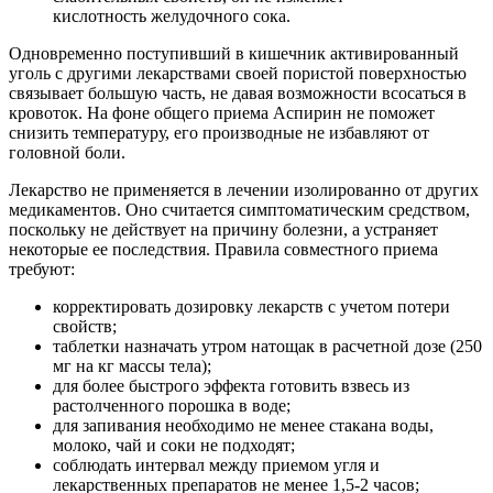
кислотность желудочного сока.
Одновременно поступивший в кишечник активированный
уголь с другими лекарствами своей пористой поверхностью
связывает большую часть, не давая возможности всосаться в
кровоток. На фоне общего приема Аспирин не поможет
снизить температуру, его производные не избавляют от
головной боли.
Лекарство не применяется в лечении изолированно от других
медикаментов. Оно считается симптоматическим средством,
поскольку не действует на причину болезни, а устраняет
некоторые ее последствия. Правила совместного приема
требуют:
корректировать дозировку лекарств с учетом потери
свойств;
таблетки назначать утром натощак в расчетной дозе (250
мг на кг массы тела);
для более быстрого эффекта готовить взвесь из
растолченного порошка в воде;
для запивания необходимо не менее стакана воды,
молоко, чай и соки не подходят;
соблюдать интервал между приемом угля и
лекарственных препаратов не менее 1,5-2 часов;