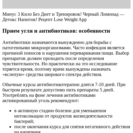
Минус 3 Кило Без Диет и Тренировок! Черный Лимонад —
Детокс Напиток! Рецепт Lose Weight App
Прием угля и антибиотиков: особенности
Антибиотики назначаются вынужденно для борьбы с
патогенными микроорганизмами. Часто инфекция является
причиной поносов и нарушения переваривания пищи. Выбор
препаратов должен проходить после определения
чувствительности. Но практически на это исследование
теряется время, поэтому врачи вынуждены назначать
«вслепую» средства широкого спектра действия.
Обычные курсы антибиотикотерапии длятся 7-10 дней. При
быстром результате допустимо пить препараты 5 дней.
Употреблять на фоне лечения антибиотиками
активированный уголь рекомендуют:
в активную стадию болезни для уменьшения
интоксикации от продуктов жизнедеятельности
бактерий;
после окончания курса для снятия негативного действия
на кишечник.