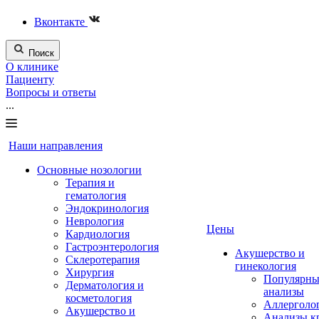
Вконтакте
Поиск
О клинике
Пациенту
Вопросы и ответы
...
Наши направления
Основные нозологии
Терапия и
гематология
Эндокринология
Неврология
Цены
Кардиология
Гастроэнтерология
Акушерство и
Склеротерапия
гинекология
Хирургия
Популярны
Дерматология и
анализы
косметология
Аллерголо
Акушерство и
Анализы к