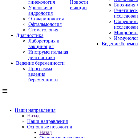
гинекология
Новости
Биохимия 
Урология и
и акции
Генетическ
андрология
исследова
Отоларинология
Общеклини
Офтальмология
исследова
Стоматология
Микробиол
Диагностика
Иммуноло
Лаборатория и
Ведение береме
вакцинация
Инструментальная
диагностика
Ведение беременности
Программа
ведения
беременности
Наши направления
Назад
Наши направления
Основные нозологии
Назад
Основные нозологии