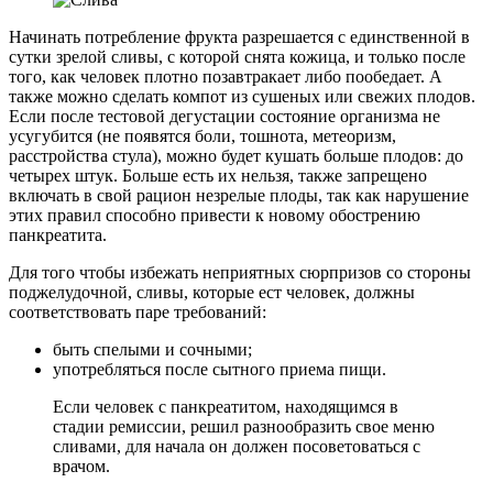
Начинать потребление фрукта разрешается с единственной в
сутки зрелой сливы, с которой снята кожица, и только после
того, как человек плотно позавтракает либо пообедает. А
также можно сделать компот из сушеных или свежих плодов.
Если после тестовой дегустации состояние организма не
усугубится (не появятся боли, тошнота, метеоризм,
расстройства стула), можно будет кушать больше плодов: до
четырех штук. Больше есть их нельзя, также запрещено
включать в свой рацион незрелые плоды, так как нарушение
этих правил способно привести к новому обострению
панкреатита.
Для того чтобы избежать неприятных сюрпризов со стороны
поджелудочной, сливы, которые ест человек, должны
соответствовать паре требований:
быть спелыми и сочными;
употребляться после сытного приема пищи.
Если человек с панкреатитом, находящимся в
стадии ремиссии, решил разнообразить свое меню
сливами, для начала он должен посоветоваться с
врачом.