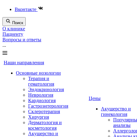
Вконтакте
Поиск
О клинике
Пациенту
Вопросы и ответы
...
Наши направления
Основные нозологии
Терапия и
гематология
Эндокринология
Неврология
Цены
Кардиология
Гастроэнтерология
Акушерство и
Склеротерапия
гинекология
Хирургия
Популярны
Дерматология и
анализы
косметология
Аллерголо
Акушерство и
Анализы к