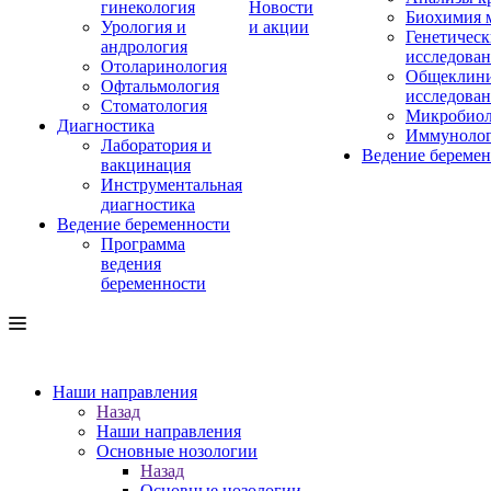
гинекология
Новости
Биохимия 
Урология и
и акции
Генетическ
андрология
исследова
Отоларинология
Общеклини
Офтальмология
исследова
Стоматология
Микробиол
Диагностика
Иммуноло
Лаборатория и
Ведение береме
вакцинация
Инструментальная
диагностика
Ведение беременности
Программа
ведения
беременности
Наши направления
Назад
Наши направления
Основные нозологии
Назад
Основные нозологии