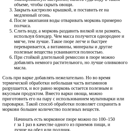
объеме, чтобы скрыть овощи.
Закрыть кастрюлю крышкой, и поставить ее на
медленный огонь.
После закипания воды отваривать морковь примерно
полчаса.
Слить воду, а морковь раздавить вилкой или размять,
используя блендер. Чем масса получится однороднее и
мягче, тем лучше. Такое пюре легче и быстрее
переваривается, а витамины, минералы и другие
полезные вещества усваиваются полностью.
При стойкой длительной ремиссии в пюре можно
добавлять немного растительного, но лучше оливкового
масла.
Соль при варке добавлять нежелательно. Но во время
термической обработки небольшая часть витаминов
разрушается, и все равно морковь остается полезным и
вкусным продуктом. Вместо варки овоща, можно
приготовить его на пару с использованием мультиварки или
пароварки. Такой способ обработки позволяет сохранить в
моркови большее количество полезных веществ.
Начинать есть морковное пюре можно по 100–150
г за 1 раз в качестве одного из приемов пищи, и
лучше на обед или полдник.