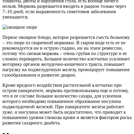
тошноты, рвоты и нарушения стула, есть вообще ничего
нельзя. Морковь разрешается вводить в рацион только через
7–10 дней, если выраженность симптомов заболевания
уменьшится.
Первое овощное блюдо, которое разрешается съесть больному
– это пюре из сваренной морковки. В сыром виде есть ее не
рекомендуется ни в острую стадию, ни на этапе ремиссии,
потому что свежая морковь – очень грубая по структуре и ее
сложно переварить. Большое количество клетчатки усиливает
моторику органов желудочно-кишечного тракта, повышает
нагрузку на поджелудочную железу, провоцирует повышение
газообразования и развитие диареи.
Кроме вредного воздействия растительной клетчатки при
остром панкреатите, морковь противопоказана еще и потому,
что в ее составе большое количество сахара, для усвоения
которого необходимо повышенное образование инсулина
поджелудочной железой. При панкреатите железа работает
хуже, и инсулина может быть недостаточно, что приводит к
повышению уровня глюкозы крови и является фактором риска
развития сахарного диабета.