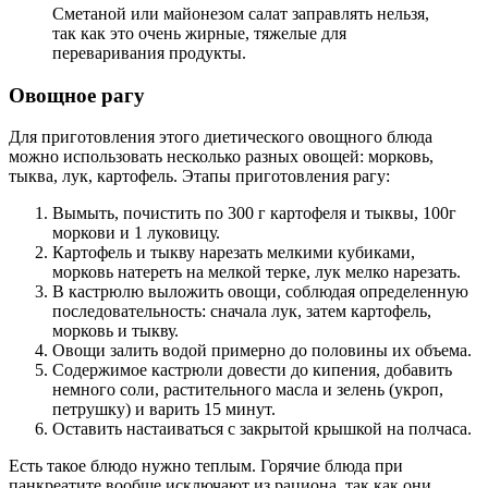
Сметаной или майонезом салат заправлять нельзя,
так как это очень жирные, тяжелые для
переваривания продукты.
Овощное рагу
Для приготовления этого диетического овощного блюда
можно использовать несколько разных овощей: морковь,
тыква, лук, картофель. Этапы приготовления рагу:
Вымыть, почистить по 300 г картофеля и тыквы, 100г
моркови и 1 луковицу.
Картофель и тыкву нарезать мелкими кубиками,
морковь натереть на мелкой терке, лук мелко нарезать.
В кастрюлю выложить овощи, соблюдая определенную
последовательность: сначала лук, затем картофель,
морковь и тыкву.
Овощи залить водой примерно до половины их объема.
Содержимое кастрюли довести до кипения, добавить
немного соли, растительного масла и зелень (укроп,
петрушку) и варить 15 минут.
Оставить настаиваться с закрытой крышкой на полчаса.
Есть такое блюдо нужно теплым. Горячие блюда при
панкреатите вообще исключают из рациона, так как они