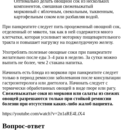
Оптимально делать овощной сок из нескольких
компонентов, смешивая свежевыжатый
морковный с яблочным, свекольным, тыквенным,
картофельным соком или разбавляя водой.
При панкреатите следует пить процеженный овощной сок,
отделенный от мякоти, так как в ней содержится много
клетчатки, которая усиливает моторику пищеварительного
тракта и повышает нагрузку на поджелудочную железу.
Употреблять полезные овощные соки при панкреатите
желательно после еды 3–4 раза в неделю. За сутки можно
выпить не более, чем 2 стакана напитка.
Начинать есть блюда из моркови при панкреатите следует
только в период ремиссии заболевания после консультации
гастроэнтеролога или диетолога. Начинать следует с
термически обработанных овощей в виде пюре или рагу.
Свежевыжатые соки из моркови или салаты из свежих
овощей разрешаются только при стойкой ремиссии
болезни при отсутствии каких-либо жалоб пациента.
https://youtube.com/watch?v=2n1aRE4LiX4
Вопрос-ответ