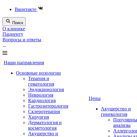
Вконтакте
Поиск
О клинике
Пациенту
Вопросы и ответы
...
Наши направления
Основные нозологии
Терапия и
гематология
Эндокринология
Неврология
Цены
Кардиология
Гастроэнтерология
Акушерство и
Склеротерапия
гинекология
Хирургия
Популярны
Дерматология и
анализы
косметология
Аллерголо
Акушерство и
Анализы к