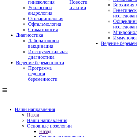
гинекология
Новости
Биохимия 
Урология и
и акции
Генетическ
андрология
исследова
Отоларинология
Общеклини
Офтальмология
исследова
Стоматология
Микробиол
Диагностика
Иммуноло
Лаборатория и
Ведение береме
вакцинация
Инструментальная
диагностика
Ведение беременности
Программа
ведения
беременности
Наши направления
Назад
Наши направления
Основные нозологии
Назад
Основные нозологии