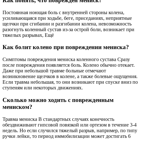
Как понять, что поврежден мениск?
Постоянная ноющая боль с внутренней стороны колена,
усиливающаяся при ходьбе, беге, приседаниях, неприятные
щелчки при сгибании и разгибании колена, невозможность
разогнуть коленный сустав из-за острой боли, возникает при
тяжелых разрывах, Ещё
Как болит колено при повреждении мениска?
Симптомы повреждения мениска коленного сустава Сразу
после повреждения появляется боль. Колено обычно отекает.
Даже при небольшой травме больные отмечают
возникновение щелчков в колене, а также болевые ощущения.
Если травма небольшая, то они возникают при спуске вниз по
ступеням или некоторых движениях.
Сколько можно ходить с поврежденным
мениском?
Травма мениска В стандартных случаях конечность
обездвиживают гипсовой повязкой или ортезом в течение 3-4
недель. Но если случился тяжелый разрыв, например, по типу
ручки лейки, то период иммобилизации может достигать 6