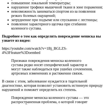
повышение локальной температуры;
нарушение трофики мышечной ткани в зоне поражения;
невозможность заниматься спортом из-за появления
резких болевых ощущений;
затруднение при подъеме или спускании с лестницы;
появление характерного щелчка при сгибании
коленного сустава.
Подробнее о том как определить повреждение мениска вы
узнаете из видео:
https://youtube.com/watch?v=1Bj_BGLZS-
4%3Ffeature%3Doembed
Признаки повреждения мениска коленного
сустава редко носят специфический характер и
могут также наблюдаться при ушибах сочленения,
артрозных изменениях и растяжении связок.
В связи с этим, заболевание нуждается в тщательной
диагностике, которая позволит установить истинную природу
нарушений и поможет определить их степень.
Повреждение мениска коленного сустава — это
распространенная проблема, о которой говорят