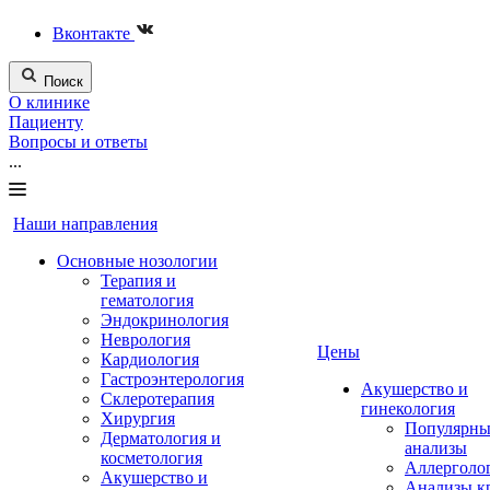
Вконтакте
Поиск
О клинике
Пациенту
Вопросы и ответы
...
Наши направления
Основные нозологии
Терапия и
гематология
Эндокринология
Неврология
Цены
Кардиология
Гастроэнтерология
Акушерство и
Склеротерапия
гинекология
Хирургия
Популярны
Дерматология и
анализы
косметология
Аллерголо
Акушерство и
Анализы к