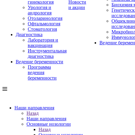
гинекология
Новости
Биохимия 
Урология и
и акции
Генетическ
андрология
исследова
Отоларинология
Общеклини
Офтальмология
исследова
Стоматология
Микробиол
Диагностика
Иммуноло
Лаборатория и
Ведение береме
вакцинация
Инструментальная
диагностика
Ведение беременности
Программа
ведения
беременности
Наши направления
Назад
Наши направления
Основные нозологии
Назад
Основные нозологии