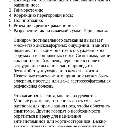
раковин носа;
Гайморотомию;
Коррекцию перегородки носа;
Полипотомию;
Резекцию средних раковин носа;
Разрушение так называемой сумки Торнвальдта.
Синдром постназального затекания вызывает
множество дискомфортных ощущений, и многие
люди делятся своим опытом в обсуждениях на
форумах и в социальных сетях. Симптомы, такие
как постоянный кашель, першение в горле и
затрудненное дыхание, часто приводят к
беспокойству и ухудшению качества жизни.
Некоторые отмечают, что причиной может быть
аллергия, простуда или даже гастроэзофагеальная
рефлюксная болезнь.
Что касается лечения, мнения разделяются.
Многие рекомендуют использовать солевые
растворы для промывания носа, чтобы облегчить
симптомы. Другие говорят о необходимости
обратиться к врачу для назначения
антигистаминов или кортикостероидов. Важно
также учитывать, что изменение образа жизни,