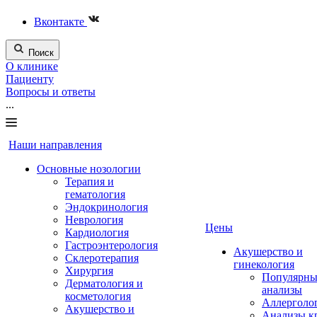
Вконтакте
Поиск
О клинике
Пациенту
Вопросы и ответы
...
Наши направления
Основные нозологии
Терапия и
гематология
Эндокринология
Неврология
Цены
Кардиология
Гастроэнтерология
Акушерство и
Склеротерапия
гинекология
Хирургия
Популярны
Дерматология и
анализы
косметология
Аллерголо
Акушерство и
Анализы к