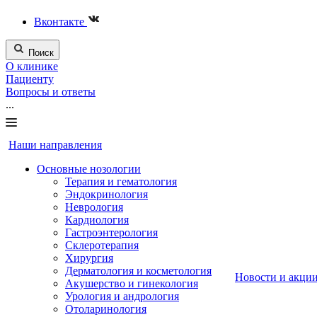
Вконтакте
Поиск
О клинике
Пациенту
Вопросы и ответы
...
Наши направления
Основные нозологии
Терапия и гематология
Эндокринология
Неврология
Кардиология
Гастроэнтерология
Склеротерапия
Хирургия
Дерматология и косметология
Новости и акци
Акушерство и гинекология
Урология и андрология
Отоларинология