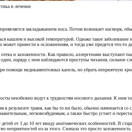
тика и лечение
о проявляется закладыванием носа. Потом возникает насморк, о
ься кашлем и высокой температурой. Однако такое заболевание н
о может привести к осложнениям, и тогда уже придется что-то д
с отека и заложенности. Как правило, аллергенами выступают п
ин, наряду с ним наблюдаются приступы чихания, сильное слезот
при помощи медикаментозных капель, но убрать неприятную хро
осты неизбежно ведут к трудностям носового дыхания. К ним т
в результате травм, как бы то ни было, обычно начинается со
ражительным, легковозбудимым, а также быстро устает и перестае
детей от 3 до 10 лет ввиду анатомических особенностей. В стар
во неприятностей из-за этого. Сначала это просто заложенность