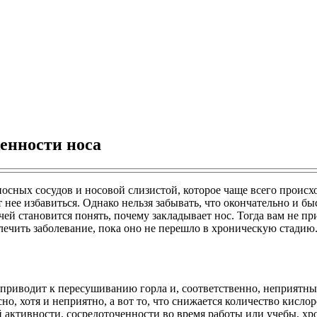
енности носа
сных сосудов и носовой слизистой, которое чаще всего происхо
т нее избавиться. Однако нельзя забывать, что окончательно и б
ей становится понять, почему закладывает нос. Тогда вам не при
лечить заболевание, пока оно не перешло в хроническую стадию
 приводит к пересушиванию горла и, соответственно, неприятн
, хотя и неприятно, а вот то, что снижается количество кислор
активности, сосредоточенности во время работы или учебы, хр