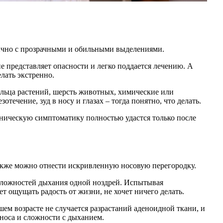
бычно с прозрачными и обильными выделениями.
е представляет опасности и легко поддается лечению. А
елать экстренно.
ыльца растений, шерсть животных, химические или
ечение, зуд в носу и глазах – тогда понятно, что делать.
ническую симптоматику полностью удастся только после
акже можно отнести искривленную носовую перегородку.
 сложностей дыхания одной ноздрей. Испытывая
т ощущать радость от жизни, не хочет ничего делать.
шем возрасте не случается разрастаний аденоидной ткани, и
 носа и сложности с дыханием.