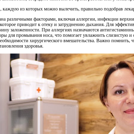
, каждую из которых можно вылечить, правильно подобрав лека
вана различными факторами, включая аллергии, инфекции верхни
 которое приводит к отеку и затруднению дыхания. Для эффект
ичину заложенности. При аллергиях назначаются антигистамин
оры для промывания носа, что помогает увлажнить слизистую и 
необходимости хирургического вмешательства. Важно помнить, ч
тановления здоровья.