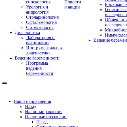
гинекология
Новости
Биохимия 
Урология и
и акции
Генетическ
андрология
исследова
Отоларинология
Общеклини
Офтальмология
исследова
Стоматология
Микробиол
Диагностика
Иммуноло
Лаборатория и
Ведение береме
вакцинация
Инструментальная
диагностика
Ведение беременности
Программа
ведения
беременности
Наши направления
Назад
Наши направления
Основные нозологии
Назад
Основные нозологии