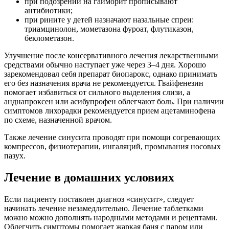
при подозрении на гайморит прописывают
антибиотики;
при рините у детей назначают назальные спреи:
триамцинолон, мометазона фуроат, флутиказон,
беклометазон.
Улучшение после консервативного лечения лекарственными
средствами обычно наступает уже через 3–4 дня. Хорошо
зарекомендовал себя препарат биопарокс, однако принимать
его без назначения врача не рекомендуется. Гвайфенезин
помогает избавиться от сильного выделения слизи, а
анднапроксен или асибупрофен облегчают боль. При наличии
симптомов лихорадки рекомендуется прием ацетаминофена
по схеме, назначенной врачом.
Также лечение синусита проводят при помощи согревающих
компрессов, физиотерапии, ингаляций, промывания носовых
пазух.
Лечение в домашних условиях
Если пациенту поставлен диагноз «синусит», следует
начинать лечение незамедлительно. Лечение таблетками
можно можно дополнять народными методами и рецептами.
Облегчить симптомы помогает жаркая баня с паром или