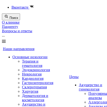
Вконтакте
Поиск
О клинике
Пациенту
Вопросы и ответы
...
Наши направления
Основные нозологии
Терапия и
гематология
Эндокринология
Неврология
Цены
Кардиология
Гастроэнтерология
Акушерство и
Склеротерапия
гинекология
Хирургия
Популярны
Дерматология и
анализы
косметология
Аллерголо
Акушерство и
Анализы к