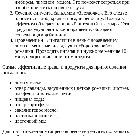
имбирем, лимоном, медом. Это поможет согреться при
ознобе, очистить носовые пазухи.
Лечение синусита бальзамом «Звездочка». Его следует
наносить на лоб, крылья носа, переносицу. Похожим
эффектом обладает перцовый аптечный пластырь. Эти
средства улучшают кровообращение, обладают
согревающим действием.
Проведение 4–5 ингаляций в день с добавлением
листьев мяты, мелиссы, сухих сборов зверобоя,
ромашки. Проводить ингаляции нужно не меньше 10
минут, укрывшись при этом пледом.
Самые эффективные травы и продукты для приготовления
ингаляций:
листья мяты;
отвар лаванды, засушенных цветков ромашки, листьев
шалфея или мать-и-мачехи;
пищевая сода;
отвар картофеля;
эвкалиптовое масло;
настойка прополиса;
цветочный мед.
Для приготовления компрессов рекомендуется использовать