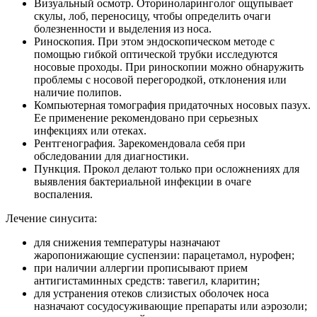
Визуальный осмотр. Оториноларинголог ощупывает
скулы, лоб, переносицу, чтобы определить очаги
болезненности и выделения из носа.
Риноскопия. При этом эндоскопическом методе с
помощью гибкой оптической трубки исследуются
носовые проходы. При риноскопии можно обнаружить
проблемы с носовой перегородкой, отклонения или
наличие полипов.
Компьютерная томография придаточных носовых пазух.
Ее применение рекомендовано при серьезных
инфекциях или отеках.
Рентгенография. Зарекомендовала себя при
обследовании для диагностики.
Пункция. Прокол делают только при осложнениях для
выявления бактериальной инфекции в очаге
воспаления.
Лечение синусита:
для снижения температуры назначают
жаропонижающие суспензии: парацетамол, нурофен;
при наличии аллергии прописывают прием
антигистаминных средств: тавегил, кларитин;
для устранения отеков слизистых оболочек носа
назначают сосудосуживающие препараты или аэрозоли;