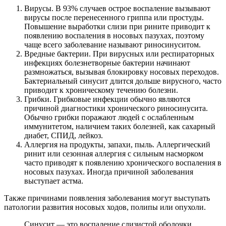
Вирусы. В 93% случаев острое воспаление вызывают
вирусы после перенесенного гриппа или простуды.
Повышение выработки слизи при рините приводит к
появлению воспаления в носовых пазухах, поэтому
чаще всего заболевание называют риносинуситом.
Вредные бактерии. При вирусных или респираторных
инфекциях болезнетворные бактерии начинают
размножаться, вызывая блокировку носовых переходов.
Бактериальный синусит длится дольше вирусного, часто
приводит к хроническому течению болезни.
Грибки. Грибковые инфекции обычно являются
причиной диагностики хронического риносинусита.
Обычно грибки поражают людей с ослабленным
иммунитетом, наличием таких болезней, как сахарный
диабет, СПИД, лейкоз.
Аллергия на продукты, запахи, пыль. Аллергический
ринит или сезонная аллергия с сильным насморком
часто приводят к появлению хронического воспаления в
носовых пазухах. Иногда причиной заболевания
выступает астма.
Также причинами появления заболевания могут выступать
патологии развития носовых ходов, полипы или опухоли.
Синусит — это воспаление слизистой оболочки