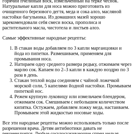
горячий пчелиный воск, измельченный на терке чеснок.
Натуральные капли для носа можно приготовить из
очищенного березового дегтя, меда и сока алоэ, масляной
настойки багульника. Из домашних мазей хорошо
зарекомендовали себя смеси воска, прополиса и
растительного масла, чистотела и листьев алоэ.
Самые эффективные народные рецепты:
В стакан воды добавляем по 3 капли марганцовки и
йода из пипетки. Размешиваем, применяем для
промывания носа.
Натираем одну среднего размера редьку, отжимаем через
марлю сок. Капаем по 2–3 капли в каждую ноздрю по 3
раза в день.
Стакан теплой воды соединяем с чайной ложечкой
морской соли, 5 капелями йодной настойки. Промываем
пипеткой нос.
Режем крупную луковицу или измельчаем блендером,
отжимаем сок. Смешиваем с небольшим количеством
кипятка. Остужаем, добавляем ложку меда, настаиваем.
Промываем этой жидкостью носовые ходы.
Все эти народные рецепты можно использовать только после
разрешения врача. Детям антибиотики давать не
рекомендуется. Любые сосудосуживающие спреи нельзя