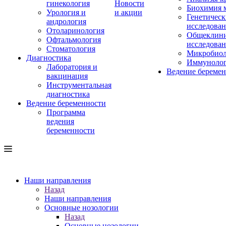
гинекология
Новости
Биохимия 
Урология и
и акции
Генетическ
андрология
исследова
Отоларинология
Общеклини
Офтальмология
исследова
Стоматология
Микробиол
Диагностика
Иммуноло
Лаборатория и
Ведение береме
вакцинация
Инструментальная
диагностика
Ведение беременности
Программа
ведения
беременности
Наши направления
Назад
Наши направления
Основные нозологии
Назад
Основные нозологии