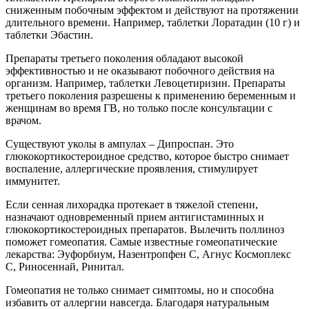
сниженным побочным эффектом и действуют на протяжении
длительного времени. Например, таблетки Лоратадин (10 г) и
таблетки Эбастин.
Препараты третьего поколения обладают высокой
эффективностью и не оказывают побочного действия на
организм. Например, таблетки Левоцетиризин. Препараты
третьего поколения разрешены к применению беременным и
женщинам во время ГВ, но только после консультации с
врачом.
Существуют уколы в ампулах – Дипроспан. Это
глюкокортикостероидное средство, которое быстро снимает
воспаление, аллергические проявления, стимулирует
иммунитет.
Если сенная лихорадка протекает в тяжелой степени,
назначают одновременный прием антигистаминных и
глюкокортикостероидных препаратов. Вылечить поллиноз
поможет гомеопатия. Самые известные гомеопатические
лекарства: Эуфорбиум, Назентропфен С, Агнус Космоплекс
С, Риносеннай, Ринитал.
Гомеопатия не только снимает симптомы, но и способна
избавить от аллергии навсегда. Благодаря натуральным