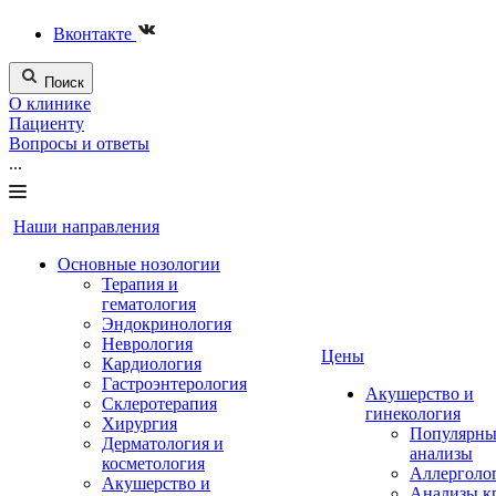
Вконтакте
Поиск
О клинике
Пациенту
Вопросы и ответы
...
Наши направления
Основные нозологии
Терапия и
гематология
Эндокринология
Неврология
Цены
Кардиология
Гастроэнтерология
Акушерство и
Склеротерапия
гинекология
Хирургия
Популярны
Дерматология и
анализы
косметология
Аллерголо
Акушерство и
Анализы к