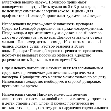
аллергенов вышло наружу. Полисорб принимают
одновременно внутрь. Пить нужно по 5 г 3 раза в день, пока
не исчезнут симптомы аллергии (около 10 дней). Для
профилактики Полисорб принимают курсами по 2 недели.
Исследования подтверждают безопасность препарата.
Средство Полисорб разрешено пить даже новорожденным.
Перед каждым применением нужно делать новый раствор.
Дают его ребенку за час до еды. Дозировка зависит от веса
малыша. Например, детям весом до 10 кг пить можно по 1
чайной ложке в сутки. Раствор разводят в 30 мл
воды. Препарат Полисорб хорошо переносится организмом,
поэтому не вызывает побочных эффектов. Средство
разрешено пить беременным и во время ГВ.
Спрей нового поколения Назонекс является гормональным
средством, применяемым для лечения аллергического
насморка. Приобрести его в аптеке можно только по рецепту.
Использовать лекарство необходимо в строгой дозировке,
прописанной врачом.
Использовать спрей Назонекс можно для лечения
аллергического насморка любой степени тяжести у взрослых
и детей старше 2 лет. Спрей Назонекс практически не
всасывается в кровь, поэтому риск нарушения гормонального