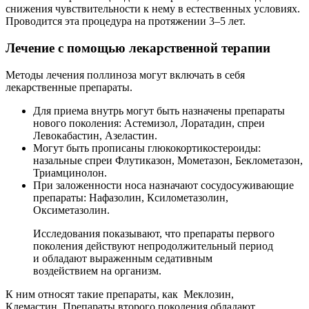
снижения чувствительности к нему в естественных условиях.
Проводится эта процедура на протяжении 3–5 лет.
Лечение с помощью лекарственной терапии
Методы лечения поллиноза могут включать в себя
лекарственные препараты.
Для приема внутрь могут быть назначены препараты
нового поколения: Астемизол, Лоратадин, спреи
Левокабастин, Азеластин.
Могут быть прописаны глюкокортикостероиды:
назальные спреи Флутиказон, Мометазон, Беклометазон,
Триамцинолон.
При заложенности носа назначают сосудосуживающие
препараты: Нафазолин, Ксилометазолин,
Оксиметазолин.
Исследования показывают, что препараты первого
поколения действуют непродолжительный период
и обладают выраженным седативным
воздействием на организм.
К ним относят такие препараты, как Меклозин,
Клемастин. Препараты второго поколения обладают