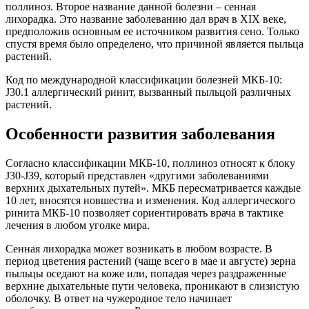
поллиноз. Второе название данной болезни – сенная
лихорадка. Это название заболеванию дал врач в XIX веке,
предположив основным ее источником развития сено. Только
спустя время было определено, что причиной является пыльца
растений.
Код по международной классификации болезней МКБ-10:
J30.1 аллергический ринит, вызванный пыльцой различных
растений.
Особенности развития заболевания
Согласно классификации МКБ-10, поллиноз относят к блоку
J30-J39, который представлен «другими заболеваниями
верхних дыхательных путей». МКБ пересматривается каждые
10 лет, вносятся новшества и изменения. Код аллергического
ринита МКБ-10 позволяет сориентировать врача в тактике
лечения в любом уголке мира.
Сенная лихорадка может возникать в любом возрасте. В
период цветения растений (чаще всего в мае и августе) зерна
пыльцы оседают на коже или, попадая через раздраженные
верхние дыхательные пути человека, проникают в слизистую
оболочку. В ответ на чужеродное тело начинает