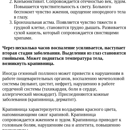
Конъюнктивит. Сопровождается отечностью век, зудом.
Повышается чувствительность к свету. Больного
беспокоит чувство жжения, ощущение инородного тела
в глазу.
Бронхиальная астма. Появляется чувство тяжести в
грудной клетке, становится трудно дышать. Развивается
сухой кашель, который сопровождается свистящими
хрипами.
Через несколько часов воспаление усиливается, наступает
вторая стадия заболевания. Выделения из глаз становятся
гнойными. Может подняться температура тела,
возникнуть крапивница.
Иногда сезонный поллиноз может привести к нарушениям в
работе пищеварительных органов, воспалению мочеполовой
системы (вульвит, цистит, нефрит), нарушению в работе
сердечной системы (тахикардия, боли в сердце,
аллергический миокардит). Присоединяются кожные
заболевания (крапивница, дерматит).
Крапивница характеризуется волдырями красного цвета,
напоминающими ожог крапивой. Крапивница
сопровождается жжением и зудом. Крапивница приводит к
головным болям, нарушениям сна и аппетита, повышению