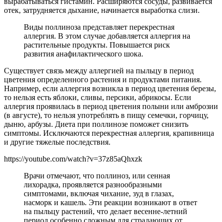
вырабатываться гистамин. Расширяются сосуды, развивается
отек, затрудняется дыхание, начинается выработка слизи.
Виды поллиноза представляет перекрестная
аллергия. В этом случае добавляется аллергия на
растительные продукты. Повышается риск
развития анафилактического шока.
Существует связь между аллергией на пыльцу в период
цветения определенного растения и продуктами питания.
Например, если аллергия возникла в период цветения березы,
то нельзя есть яблоки, сливы, персики, абрикосы. Если
аллергия проявилась в период цветения полыни или амброзии
(в августе), то нельзя употреблять в пищу семечки, горчицу,
дыню, арбузы. Диета при поллинозе поможет снизить
симптомы. Исключаются перекрестная аллергия, крапивница
и другие тяжелые последствия.
https://youtube.com/watch?v=37z85aQhxzk
Врачи отмечают, что поллиноз, или сенная
лихорадка, проявляется разнообразными
симптомами, включая чихание, зуд в глазах,
насморк и кашель. Эти реакции возникают в ответ
на пыльцу растений, что делает весенне-летний
период особенно сложным для страдающих от