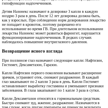
гипофункции надпочечников.
Детям Назонекс назначают в дозировке 3 капли в каждую
ноздрю 3 раза в день. После 12 лет дозировка должна быть,
как у взрослых. При соблюдении норм дозирования лекарство
не попадает в кровоток, поэтому разрешено его
использование во время ГВ. При длительном использовании
лекарства Назонекс может развиться фарингит, нарушается
функционирование надпочечников. В редких случаях
наблюдалось повышение внутриглазного давления.
Возвращение ясного взгляда
При поллинозе глаз назначают следующие капли: Нафтизин,
Гистимет, Дексаметазон, Гаразон.
Капли Нафтизин первого поколения вызывают расширение
зрачков, устраняют отек, снимают раздражение. В каждый
глаз закапывают по 2 капли 3 раза в день. Капли Гистимет
останавливают выработку гистамина и уменьшают признаки
заболевания. В глаза закапывают по 1 капле 3 раза в сутки.
Капли Дексаметазон относятся к гормональным средствам.
Быстро снимают зуд, жжение, раздражение. Назначаются в
том случае, когда другие препараты не принесли результата.