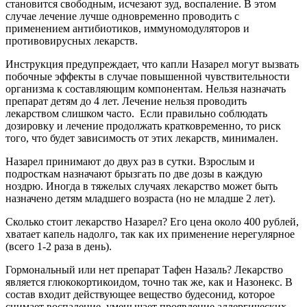
становится свободным, исчезают зуд, воспаление. В этом
случае лечение лучше одновременно проводить с
применением антибиотиков, иммуномодуляторов и
противовирусных лекарств.
Инструкция предупреждает, что капли Назарел могут вызвать
побочные эффекты в случае повышенной чувствительности
организма к составляющим компонентам. Нельзя назначать
препарат детям до 4 лет. Лечение нельзя проводить
лекарством слишком часто. Если правильно соблюдать
дозировку и лечение продолжать кратковременно, то риск
того, что будет зависимость от этих лекарств, минимален.
Назарел принимают до двух раз в сутки. Взрослым и
подросткам назначают брызгать по две дозы в каждую
ноздрю. Иногда в тяжелых случаях лекарство может быть
назначено детям младшего возраста (но не младше 2 лет).
Сколько стоит лекарство Назарел? Его цена около 400 рублей,
хватает капель надолго, так как их применение нерегулярное
(всего 1-2 раза в день).
Гормональный или нет препарат Тафен Назаль? Лекарство
является глюкокортикоидом, точно так же, как и Назонекс. В
состав входит действующее вещество будесонид, которое
снимает воспаление, уменьшает проявление аллергических