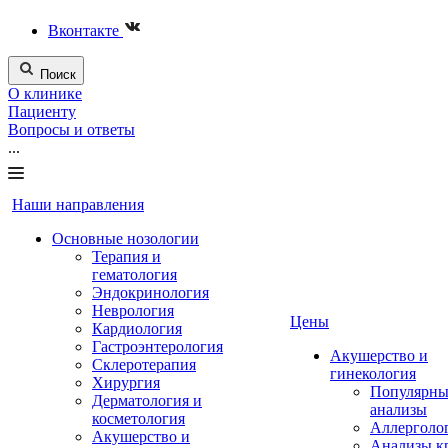
Вконтакте
Поиск
О клинике
Пациенту
Вопросы и ответы
...
Наши направления
Основные нозологии
Терапия и
гематология
Эндокринология
Неврология
Цены
Кардиология
Гастроэнтерология
Акушерство и
Склеротерапия
гинекология
Хирургия
Популярны
Дерматология и
анализы
косметология
Аллерголо
Акушерство и
Анализы к