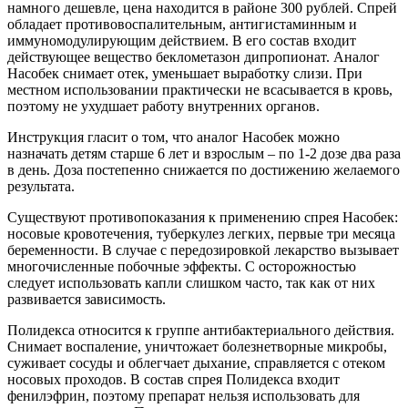
намного дешевле, цена находится в районе 300 рублей. Спрей
обладает противовоспалительным, антигистаминным и
иммуномодулирующим действием. В его состав входит
действующее вещество беклометазон дипропионат. Аналог
Насобек снимает отек, уменьшает выработку слизи. При
местном использовании практически не всасывается в кровь,
поэтому не ухудшает работу внутренних органов.
Инструкция гласит о том, что аналог Насобек можно
назначать детям старше 6 лет и взрослым – по 1-2 дозе два раза
в день. Доза постепенно снижается по достижению желаемого
результата.
Существуют противопоказания к применению спрея Насобек:
носовые кровотечения, туберкулез легких, первые три месяца
беременности. В случае с передозировкой лекарство вызывает
многочисленные побочные эффекты. С осторожностью
следует использовать капли слишком часто, так как от них
развивается зависимость.
Полидекса относится к группе антибактериального действия.
Снимает воспаление, уничтожает болезнетворные микробы,
суживает сосуды и облегчает дыхание, справляется с отеком
носовых проходов. В состав спрея Полидекса входит
фенилэфрин, поэтому препарат нельзя использовать для