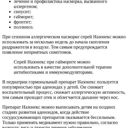
лечение и профилактика насморка, вызванного
аллергеном;
синусит;
гайморит;
фронтит;
поллиноз.
При сезонном аллергическом насморке спрей Назонекс можно
использовать за несколько недель до начала скопления
раздражителя в воздухе. Тем самым предупреждается
появление неприятных симптомов.
Спрей Назонекс при гайморите можно
использовать в качестве дополнительной терапии
антибиотиками и иммуномодуляторами.
В педиатрии гормональный препарат Назонекс пользуется
популярностью при аденоидах у детей. Он снимает
воспалительный процесс, снижает аллергическую активность,
тем самым проходит отек и облегчается дыхание через нос.
Препарат Назонекс можно выписывать детям на поздних
стадиях развития аденоидов, когда действие
сосудосуживающих препаратов оказывается бессильным.
Только применять медикамент нужно правильно, согласно
возрасту, весу и тяжести течения заболевания.