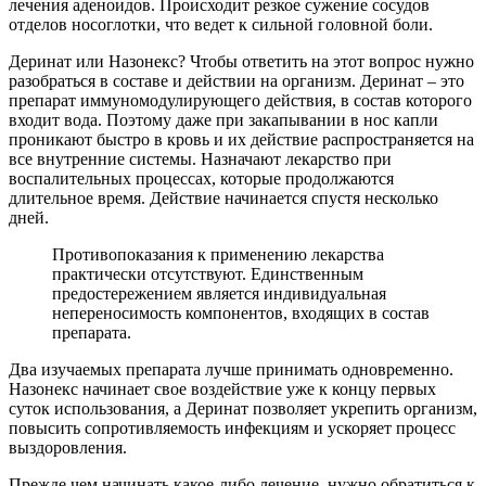
лечения аденоидов. Происходит резкое сужение сосудов
отделов носоглотки, что ведет к сильной головной боли.
Деринат или Назонекс? Чтобы ответить на этот вопрос нужно
разобраться в составе и действии на организм. Деринат – это
препарат иммуномодулирующего действия, в состав которого
входит вода. Поэтому даже при закапывании в нос капли
проникают быстро в кровь и их действие распространяется на
все внутренние системы. Назначают лекарство при
воспалительных процессах, которые продолжаются
длительное время. Действие начинается спустя несколько
дней.
Противопоказания к применению лекарства
практически отсутствуют. Единственным
предостережением является индивидуальная
непереносимость компонентов, входящих в состав
препарата.
Два изучаемых препарата лучше принимать одновременно.
Назонекс начинает свое воздействие уже к концу первых
суток использования, а Деринат позволяет укрепить организм,
повысить сопротивляемость инфекциям и ускоряет процесс
выздоровления.
Прежде чем начинать какое-либо лечение, нужно обратиться к