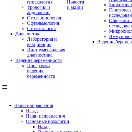
гинекология
Новости
Биохимия 
Урология и
и акции
Генетическ
андрология
исследова
Отоларинология
Общеклини
Офтальмология
исследова
Стоматология
Микробиол
Диагностика
Иммуноло
Лаборатория и
Ведение береме
вакцинация
Инструментальная
диагностика
Ведение беременности
Программа
ведения
беременности
Наши направления
Назад
Наши направления
Основные нозологии
Назад
Основные нозологии