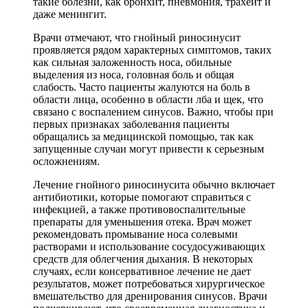
такие болезни, как бронхит, пневмония, трахеит и
даже менингит.
Врачи отмечают, что гнойный риносинусит
проявляется рядом характерных симптомов, таких
как сильная заложенность носа, обильные
выделения из носа, головная боль и общая
слабость. Часто пациенты жалуются на боль в
области лица, особенно в области лба и щек, что
связано с воспалением синусов. Важно, чтобы при
первых признаках заболевания пациенты
обращались за медицинской помощью, так как
запущенные случаи могут привести к серьезным
осложнениям.
Лечение гнойного риносинусита обычно включает
антибиотики, которые помогают справиться с
инфекцией, а также противовоспалительные
препараты для уменьшения отека. Врач может
рекомендовать промывание носа солевыми
растворами и использование сосудосуживающих
средств для облегчения дыхания. В некоторых
случаях, если консервативное лечение не дает
результатов, может потребоваться хирургическое
вмешательство для дренирования синусов. Врачи