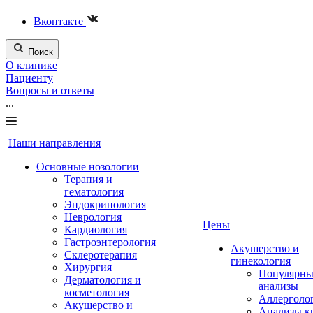
Вконтакте
Поиск
О клинике
Пациенту
Вопросы и ответы
...
Наши направления
Основные нозологии
Терапия и
гематология
Эндокринология
Неврология
Цены
Кардиология
Гастроэнтерология
Акушерство и
Склеротерапия
гинекология
Хирургия
Популярны
Дерматология и
анализы
косметология
Аллерголо
Акушерство и
Анализы к