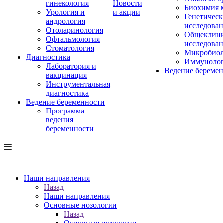
гинекология
Новости
Биохимия 
Урология и
и акции
Генетическ
андрология
исследова
Отоларинология
Общеклини
Офтальмология
исследова
Стоматология
Микробиол
Диагностика
Иммуноло
Лаборатория и
Ведение береме
вакцинация
Инструментальная
диагностика
Ведение беременности
Программа
ведения
беременности
Наши направления
Назад
Наши направления
Основные нозологии
Назад
Основные нозологии