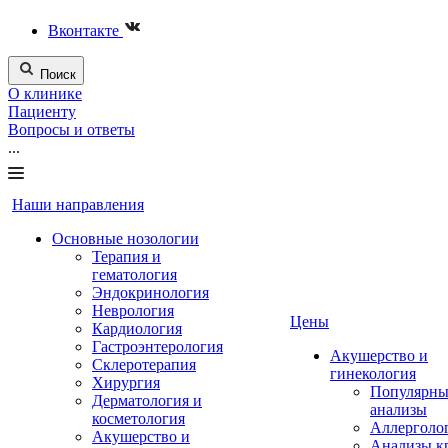
Вконтакте
Поиск
О клинике
Пациенту
Вопросы и ответы
...
Наши направления
Основные нозологии
Терапия и
гематология
Эндокринология
Неврология
Цены
Кардиология
Гастроэнтерология
Акушерство и
Склеротерапия
гинекология
Хирургия
Популярны
Дерматология и
анализы
косметология
Аллерголо
Акушерство и
Анализы к