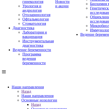
гинекология
Новости
Биохимия 
Урология и
и акции
Генетическ
андрология
исследова
Отоларинология
Общеклини
Офтальмология
исследова
Стоматология
Микробиол
Диагностика
Иммуноло
Лаборатория и
Ведение береме
вакцинация
Инструментальная
диагностика
Ведение беременности
Программа
ведения
беременности
Наши направления
Назад
Наши направления
Основные нозологии
Назад
Основные нозологии