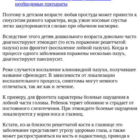
необходимые препараты
Поэтому в детском возрасте любая простуда может привести к
синуситам разного характера, ведь узкие носовые соустья
легко закупориваются слизью при обычном насморке.
Вследствие этого детям дошкольного возраста довольно часто
диагностируют этмоидит (то есть поражение решетчатой
пазухи) или фронтит (воспаление лобной пазухи). Когда в
процессе одного заболевания поражены несколько пазух,
диагностируют пансинусит.
Реже случается воспаление клиновидной пазухи, получившее
название сфеноидит. В зависимости от локализации
воспалительного процесса, симптомы могут немного
отличаться, так же как и лечение.
К примеру, для фронтита характерны болевые ощущения в
лобной части головы. Ребенок теряет обоняние и страдает от
постоянного слезотечения. При этмоидите болевые ощущения
локализуются у корня носа и глазниц.
Кстати, из-за близости решетчатой кости к глазнице это
заболевание представляет угрозу здоровью глаза, а также
может распространяться на кость и надкостницу, приводя к