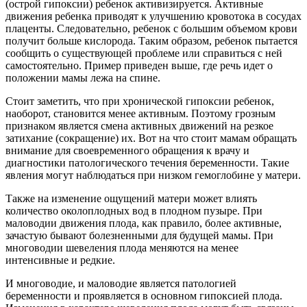
(острой гипоксии) ребенок активизируется. Активные
движения ребенка приводят к улучшению кровотока в сосудах
плаценты. Следовательно, ребенок с большим объемом крови
получит больше кислорода. Таким образом, ребенок пытается
сообщить о существующей проблеме или справиться с ней
самостоятельно. Пример приведен выше, где речь идет о
положении мамы лежа на спине.
Стоит заметить, что при хронической гипоксии ребенок,
наоборот, становится менее активным. Поэтому грозным
признаком является смена активных движений на резкое
затихание (сокращение) их. Вот на что стоит мамам обращать
внимание для своевременного обращения к врачу и
диагностики патологического течения беременности. Такие
явления могут наблюдаться при низком гемоглобине у матери.
Также на изменение ощущений матери может влиять
количество околоплодных вод в плодном пузыре. При
маловодии движения плода, как правило, более активные,
зачастую бывают болезненными для будущей мамы. При
многоводии шевеления плода меняются на менее
интенсивные и редкие.
И многоводие, и маловодие является патологией
беременности и проявляется в основном гипоксией плода.