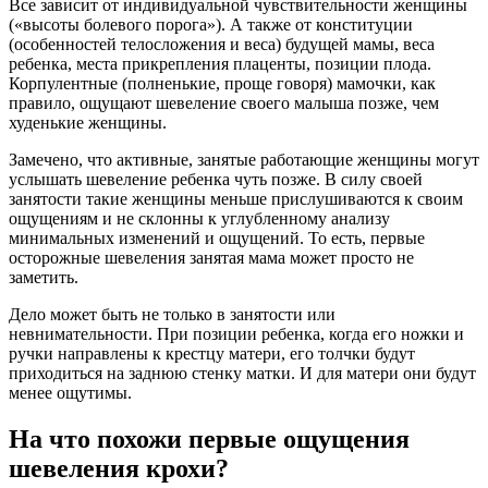
Все зависит от индивидуальной чувствительности женщины
(«высоты болевого порога»). А также от конституции
(особенностей телосложения и веса) будущей мамы, веса
ребенка, места прикрепления плаценты, позиции плода.
Корпулентные (полненькие, проще говоря) мамочки, как
правило, ощущают шевеление своего малыша позже, чем
худенькие женщины.
Замечено, что активные, занятые работающие женщины могут
услышать шевеление ребенка чуть позже. В силу своей
занятости такие женщины меньше прислушиваются к своим
ощущениям и не склонны к углубленному анализу
минимальных изменений и ощущений. То есть, первые
осторожные шевеления занятая мама может просто не
заметить.
Дело может быть не только в занятости или
невнимательности. При позиции ребенка, когда его ножки и
ручки направлены к крестцу матери, его толчки будут
приходиться на заднюю стенку матки. И для матери они будут
менее ощутимы.
На что похожи первые ощущения
шевеления крохи?