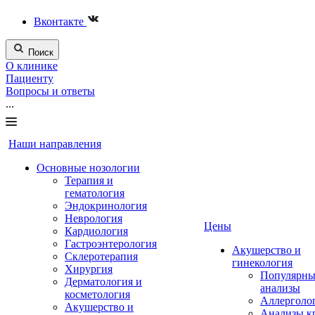
Вконтакте
Поиск
О клинике
Пациенту
Вопросы и ответы
...
Наши направления
Основные нозологии
Терапия и
гематология
Эндокринология
Неврология
Цены
Кардиология
Гастроэнтерология
Акушерство и
Склеротерапия
гинекология
Хирургия
Популярны
Дерматология и
анализы
косметология
Аллерголо
Акушерство и
Анализы к