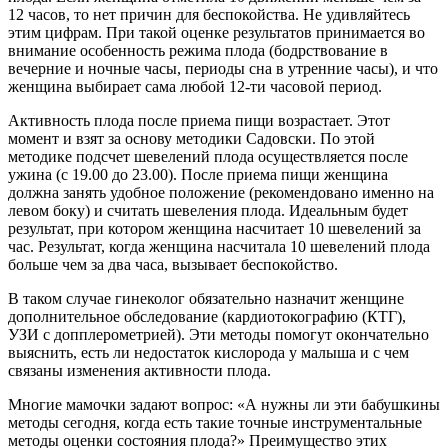
12 часов, то нет причин для беспокойства. Не удивляйтесь
этим цифрам. При такой оценке результатов принимается во
внимание особенность режима плода (бодрствование в
вечерние и ночные часы, периоды сна в утренние часы), и что
женщина выбирает сама любой 12-ти часовой период.
Активность плода после приема пищи возрастает. Этот
момент и взят за основу методики Садовски. По этой
методике подсчет шевелений плода осуществляется после
ужина (с 19.00 до 23.00). После приема пищи женщина
должна занять удобное положение (рекомендовано именно на
левом боку) и считать шевеления плода. Идеальным будет
результат, при котором женщина насчитает 10 шевелений за
час. Результат, когда женщина насчитала 10 шевелений плода
больше чем за два часа, вызывает беспокойство.
В таком случае гинеколог обязательно назначит женщине
дополнительное обследование (кардиотокографию (КТГ),
УЗИ с допплерометрией). Эти методы помогут окончательно
выяснить, есть ли недостаток кислорода у малыша и с чем
связаны изменения активности плода.
Многие мамочки задают вопрос: «А нужны ли эти бабушкины
методы сегодня, когда есть такие точные инструментальные
методы оценки состояния плода?» Преимущество этих