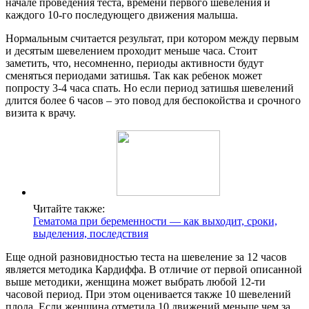
начале проведения теста, времени первого шевеления и
каждого 10-го последующего движения малыша.
Нормальным считается результат, при котором между первым
и десятым шевелением проходит меньше часа. Стоит
заметить, что, несомненно, периоды активности будут
сменяться периодами затишья. Так как ребенок может
попросту 3-4 часа спать. Но если период затишья шевелений
длится более 6 часов – это повод для беспокойства и срочного
визита к врачу.
Читайте также:
Гематома при беременности — как выходит, сроки,
выделения, последствия
Еще одной разновидностью теста на шевеление за 12 часов
является методика Кардиффа. В отличие от первой описанной
выше методики, женщина может выбрать любой 12-ти
часовой период. При этом оценивается также 10 шевелений
плода. Если женщина отметила 10 движений меньше чем за