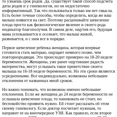
то узнаешь срок родов. Да, существует такой способ подсчета
даты родов и у гинекологов, но он недостаточно
информативный. Так что пользоваться только им нет смысла.
Есть более точные способы, чтобы определить, когда же ваш
малыш появится на свет. Поэтому расценивайте шевеление
плода просто как физиологическое явление и своего рода
индикатор благополучия. В самом деле, ощутив его, будущая
мама успокаивается и осознает, что малыш живой,
развивается, и с ним все в порядке.
Первое шевеление ребенка женщина, которая впервые
готовится стать матерью, ощущает немного позже, чем
повторнородящая. Это происходит примерно на 18-20 неделе
беременности. Женщины, уже ранее ощутившие радость
материнства, могут услышать такое приветствие своего
малыша на 16-18 неделе беременности. Но эти сроки являются
усредненными. Все индивидуально, возможны небольшие
отклонения от названных мной сроков.
Но важно понимать, что возможны именно небольшие
отклонения. Если же женщина до 24 недели беременности не
услышала шевеление плода, то паниковать не стоит, но
беспокойство проявить нужно. Ей стоит рассказать об этом
своему гинекологу. Если доктор посчитает нужным, то
направит ее на внеочередное УЗИ. Как правило, если второе