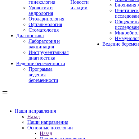
гинекология
Новости
Биохимия 
Урология и
и акции
Генетическ
андрология
исследова
Отоларинология
Общеклини
Офтальмология
исследова
Стоматология
Микробиол
Диагностика
Иммуноло
Лаборатория и
Ведение береме
вакцинация
Инструментальная
диагностика
Ведение беременности
Программа
ведения
беременности
Наши направления
Назад
Наши направления
Основные нозологии
Назад
Основные нозологии