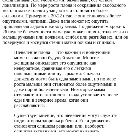
локализации. По мере роста плода и сокращения свободного
места в матке толчки учащаются и становятся более
сильными. Примерно к 20-22 неделе они становятся более
ощутимыми, четкими. Даже папа может их ощутить,
прикладывая ладонь к животу мамы. По движениям крохи к
26 неделе беременности мама уже может понять, толкает ли ее
малыш ручками или ножками, сгибая или разгибая их, или он
повернулся и коснулся стенки матки бочком и спинкой.
Шевеление плода — это важный и волнующий
момент в жизни будущей матери. Многие
женщины описывают это ощущение как
невероятное, сравнивая его с легкими
покалываниями или пузырьками. Сначала
движения могут быть едва заметными, но по мере
роста малыша они становятся более ощутимыми и
даже порой болезненными. Некоторые мамы
отмечают, что активность плода усиливается после
еды или в вечернее время, когда они
расслабляются.
Существует мнение, что шевеления могут служить
индикатором здоровья ребенка. Если движения
становятся слишком редкими или, наоборот,
слишком активными, это может вызывать