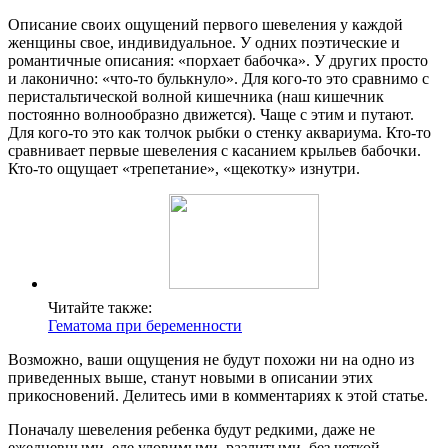
Описание своих ощущений первого шевеления у каждой
женщины свое, индивидуальное. У одних поэтические и
романтичные описания: «порхает бабочка». У других просто
и лаконично: «что-то булькнуло». Для кого-то это сравнимо с
перистальтической волной кишечника (наш кишечник
постоянно волнообразно движется). Чаще с этим и путают.
Для кого-то это как толчок рыбки о стенку аквариума. Кто-то
сравнивает первые шевеления с касанием крыльев бабочки.
Кто-то ощущает «трепетание», «щекотку» изнутри.
Читайте также:
Гематома при беременности
Возможно, ваши ощущения не будут похожи ни на одно из
приведенных выше, станут новыми в описании этих
прикосновений. Делитесь ими в комментариях к этой статье.
Поначалу шевеления ребенка будут редкими, даже не
ежедневными, еле уловимыми, разлитыми, без четкой