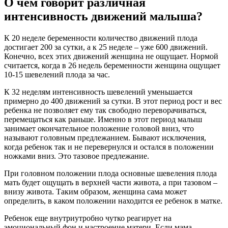
О чем говорит различная
интенсивность движений малыша?
К 20 неделе беременности количество движений плода
достигает 200 за сутки, а к 25 неделе – уже 600 движений.
Конечно, всех этих движений женщина не ощущает. Нормой
считается, когда в 26 недель беременности женщина ощущает
10-15 шевелений плода за час.
К 32 неделям интенсивность шевелений уменьшается
примерно до 400 движений за сутки. В этот период рост и вес
ребенка не позволяет ему так свободно переворачиваться,
перемещаться как раньше. Именно в этот период малыш
занимает окончательное положение головой вниз, что
называют головным предлежанием. Бывают исключения,
когда ребенок так и не перевернулся и остался в положении
ножками вниз. Это тазовое предлежание.
При головном положении плода основные шевеления плода
мать будет ощущать в верхней части живота, а при тазовом –
внизу живота. Таким образом, женщина сама может
определить, в каком положении находится ее ребенок в матке.
Ребенок еще внутриутробно чутко реагирует на
эмоциональный фон и настроение матери. Если мама