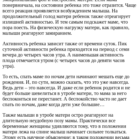
понервничала, на состоянии ребенка это тоже отразится. Чаще
всего реакция проявляется возбуждением малыша. На
продолжительный голод матери ребенок также отреагирует
излишней активностью. И тем самым подскажет маме, что
пора поесть. На физическую нагрузку матери, как правило,
малыши реагируют замиранием.
Активность ребенка зависит также от времени суток. Пик
суточной активности ребенка приходится на период с семи
вечера до четырех часов утра. А наименьшая активность
плода отмечается утром (с четырех часов до девяти часов
утра).
То есть, спать маме по ночам дети начинают мешать еще до
рождения. И, по сути, можно сказать, что это уже навсегда.
Ведь дети – это навсегда. И даже если ребенок родится и не
будет больше шевелиться в утробе матери, то мама за него
беспокоиться не перестанет. А беспокойство часто не дает
спать по ночам, даже когда дети уже большие…
Также малыши в утробе матери остро реагируют на
длительную неудобную позу мамы. Практически все
беременные женщины удивляются тому, что в положении
матери лежа на спине малыш начинает сильнее толкаться.
Этому есть научное объяснение: в таком положении весьма