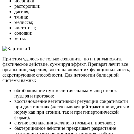
иберийки;
расторопши;
дягиля;
тмина;
мелиссы;
чистотела;
солодки;
мяты.
При этом удалось не только сохранить, но и приумножить
фактическое действие, суммируя эффект. Препарат лечит все
органы пищеварения, восстанавливает их функциональность,
секретирующие способности. Для патологии билиарной
системы важны:
обезболивание путем снятия спазма мышц стенок
пузыря и протоков;
восстановление вегетативной регуляции сократимости
при дискинезиях (желчевыводящий тракт приводится в
норму как при атонии, так и при гипертонической
форме);
снятие воспаления желчного пузыря и протоков;
бактерицидное действие прекращает разрастание
патогенных микроорганизмов, помогает работе