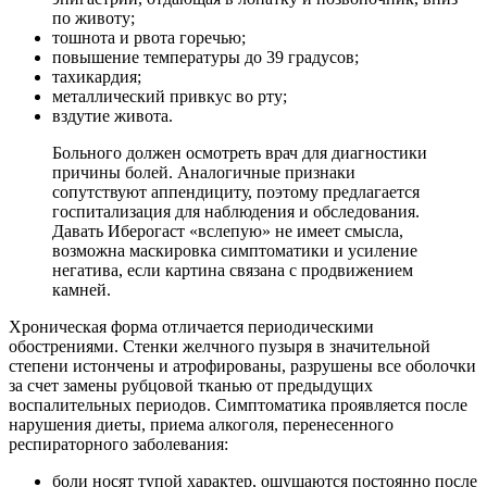
по животу;
тошнота и рвота горечью;
повышение температуры до 39 градусов;
тахикардия;
металлический привкус во рту;
вздутие живота.
Больного должен осмотреть врач для диагностики
причины болей. Аналогичные признаки
сопутствуют аппендициту, поэтому предлагается
госпитализация для наблюдения и обследования.
Давать Иберогаст «вслепую» не имеет смысла,
возможна маскировка симптоматики и усиление
негатива, если картина связана с продвижением
камней.
Хроническая форма отличается периодическими
обострениями. Стенки желчного пузыря в значительной
степени истончены и атрофированы, разрушены все оболочки
за счет замены рубцовой тканью от предыдущих
воспалительных периодов. Симптоматика проявляется после
нарушения диеты, приема алкоголя, перенесенного
респираторного заболевания:
боли носят тупой характер, ощущаются постоянно после