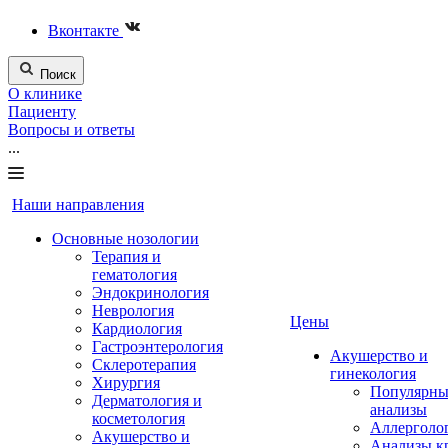
Вконтакте
Поиск
О клинике
Пациенту
Вопросы и ответы
...
Наши направления
Основные нозологии
Терапия и
гематология
Эндокринология
Неврология
Цены
Кардиология
Гастроэнтерология
Акушерство и
Склеротерапия
гинекология
Хирургия
Популярны
Дерматология и
анализы
косметология
Аллерголо
Акушерство и
Анализы к