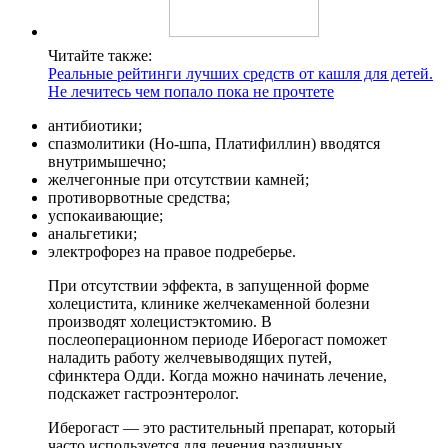
Читайте также:
Реальные рейтинги лучших средств от кашля для детей.
Не лечитесь чем попало пока не прочтете
антибиотики;
спазмолитики (Но-шпа, Платифиллин) вводятся
внутримышечно;
желчегонные при отсутствии камней;
противорвотные средства;
успокаивающие;
анальгетики;
электрофорез на правое подреберье.
При отсутствии эффекта, в запущенной форме
холецистита, клинике желчекаменной болезни
производят холецистэктомию. В
послеоперационном периоде Иберогаст поможет
наладить работу желчевыводящих путей,
сфинктера Одди. Когда можно начинать лечение,
подскажет гастроэнтеролог.
Иберогаст — это растительный препарат, который
часто используется для лечения различных