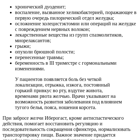
хронический дуоденит;
воспаление, вызванное хеликобактерией, поражающее в
первую очередь пилорический отдел желудка;
осложнение холецистэктомии или операций на желудке
с повреждением нервных волокон;
лекарственные вещества из групп спазмолитиков,
миорелаксантов;
грыжи;
опухоли брюшной полости;
перенесенные травмы;
беременность в III триместре с гормональными
изменениями.
У пациентов появляется боль без четкой
локализации, отрыжка, изжога, постоянный
горький привкус во рту, вздутие живота,
временами рвота желчью. Врачи указывают на
возможность развития заболевания под влиянием
тугого белья, пояса, ношения корсета.
При забросе желчи Иберогаст, кроме антиспастического
действия, помогает восстановить регуляцию и
последовательность сокращения сфинктера, нормализовать
транспортировку пищи. Важное значение придается