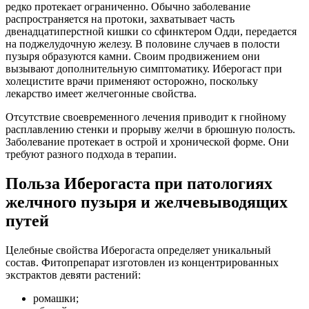
редко протекает ограниченно. Обычно заболевание
распространяется на протоки, захватывает часть
двенадцатиперстной кишки со сфинктером Одди, передается
на поджелудочную железу. В половине случаев в полости
пузыря образуются камни. Своим продвижением они
вызывают дополнительную симптоматику. Иберогаст при
холецистите врачи применяют осторожно, поскольку
лекарство имеет желчегонные свойства.
Отсутствие своевременного лечения приводит к гнойному
расплавлению стенки и прорыву желчи в брюшную полость.
Заболевание протекает в острой и хронической форме. Они
требуют разного подхода в терапии.
Польза Иберогаста при патологиях
желчного пузыря и желчевыводящих
путей
Целебные свойства Иберогаста определяет уникальный
состав. Фитопрепарат изготовлен из концентрированных
экстрактов девяти растений:
ромашки;