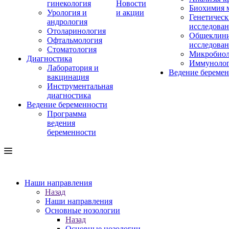
гинекология
Новости
Биохимия 
Урология и
и акции
Генетическ
андрология
исследова
Отоларинология
Общеклини
Офтальмология
исследова
Стоматология
Микробиол
Диагностика
Иммуноло
Лаборатория и
Ведение береме
вакцинация
Инструментальная
диагностика
Ведение беременности
Программа
ведения
беременности
Наши направления
Назад
Наши направления
Основные нозологии
Назад
Основные нозологии