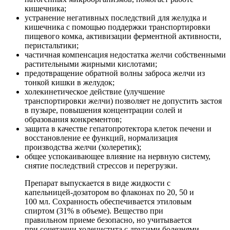
кишечника;
устранение негативных последствий для желудка и
кишечника с помощью поддержки транспортировки
пищевого комка, активизации ферментной активности,
перистальтики;
частичная компенсация недостатка желчи собственными
растительными жирными кислотами;
предотвращение обратной волны заброса желчи из
тонкой кишки в желудок;
холекинетическое действие (улучшение
транспортировки желчи) позволяет не допустить застоя
в пузыре, повышения концентрации солей и
образования конкрементов;
защита в качестве гепатопротектора клеток печени и
восстановление ее функций, нормализация
производства желчи (холеретик);
общее успокаивающее влияние на нервную систему,
снятие последствий стрессов и перегрузки.
Препарат выпускается в виде жидкости с
капельницей-дозатором во флаконах по 20, 50 и
100 мл. Сохранность обеспечивается этиловым
спиртом (31% в объеме). Вещество при
правильном приеме безопасно, но учитывается
при сочетании холецистита с другими болезнями.