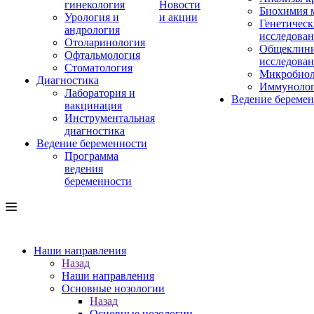
гинекология
Новости
Биохимия 
Урология и
и акции
Генетическ
андрология
исследова
Отоларинология
Общеклини
Офтальмология
исследова
Стоматология
Микробиол
Диагностика
Иммуноло
Лаборатория и
Ведение береме
вакцинация
Инструментальная
диагностика
Ведение беременности
Программа
ведения
беременности
Наши направления
Назад
Наши направления
Основные нозологии
Назад
Основные нозологии