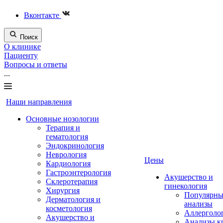
Вконтакте
Поиск
О клинике
Пациенту
Вопросы и ответы
...
Наши направления
Основные нозологии
Терапия и
гематология
Эндокринология
Неврология
Цены
Кардиология
Гастроэнтерология
Акушерство и
Склеротерапия
гинекология
Хирургия
Популярны
Дерматология и
анализы
косметология
Аллерголо
Акушерство и
Анализы к