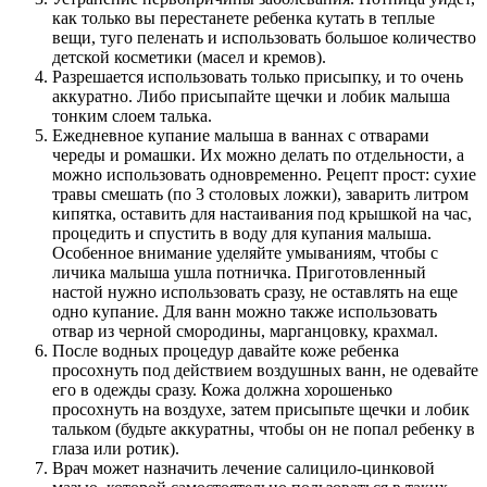
как только вы перестанете ребенка кутать в теплые
вещи, туго пеленать и использовать большое количество
детской косметики (масел и кремов).
Разрешается использовать только присыпку, и то очень
аккуратно. Либо присыпайте щечки и лобик малыша
тонким слоем талька.
Ежедневное купание малыша в ваннах с отварами
череды и ромашки. Их можно делать по отдельности, а
можно использовать одновременно. Рецепт прост: сухие
травы смешать (по 3 столовых ложки), заварить литром
кипятка, оставить для настаивания под крышкой на час,
процедить и спустить в воду для купания малыша.
Особенное внимание уделяйте умываниям, чтобы с
личика малыша ушла потничка. Приготовленный
настой нужно использовать сразу, не оставлять на еще
одно купание. Для ванн можно также использовать
отвар из черной смородины, марганцовку, крахмал.
После водных процедур давайте коже ребенка
просохнуть под действием воздушных ванн, не одевайте
его в одежды сразу. Кожа должна хорошенько
просохнуть на воздухе, затем присыпьте щечки и лобик
тальком (будьте аккуратны, чтобы он не попал ребенку в
глаза или ротик).
Врач может назначить лечение салицило-цинковой