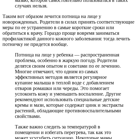
мазью, которой самостоятельно пользоваться в таких
случаях нельзя.
Таким вот образом лечится потница на лице у
новорожденных. Родители в силах принять соответствующие
меры по ее устранению в самые короткие сроки или
обратиться к врачу. Гораздо проще вовремя заниматься
профилактикой данного кожного заболевания: тогда лечить
потничку не придется вообще.
Потница на лице у ребенка — распространенная
проблема, особенно в жаркую погоду. Родители
делятся своим опытом и советами по ее лечению.
Многие отмечают, что одним из самых
эффективных методов является регулярное
купание малыша в теплой воде с добавлением
отваров ромашки или череды. Это помогает
успокоить кожу и уменьшить воспаление. Другие
рекомендуют использовать специальные детские
кремы и мази, которые содержат цинк и экстракты
растений, обладающие противовоспалительными
свойствами.
Также важно следить за температурой в
помещении и избегать перегрева, так как это
может усугубить ситуацию. Некоторые мамы