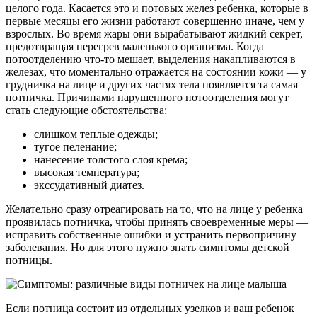
целого года. Касается это и потовых желез ребенка, которые в
первые месяцы его жизни работают совершенно иначе, чем у
взрослых. Во время жары они вырабатывают жидкий секрет,
предотвращая перегрев маленького организма. Когда
потоотделению что-то мешает, выделения накапливаются в
железах, что моментально отражается на состоянии кожи — у
грудничка на лице и других частях тела появляется та самая
потничка. Причинами нарушенного потоотделения могут
стать следующие обстоятельства:
слишком теплые одежды;
тугое пеленание;
нанесение толстого слоя крема;
высокая температура;
экссудативный диатез.
Желательно сразу отреагировать на то, что на лице у ребенка
проявилась потничка, чтобы принять своевременные меры —
исправить собственные ошибки и устранить первопричину
заболевания. Но для этого нужно знать симптомы детской
потницы.
Если потница состоит из отдельных узелков и ваш ребенок