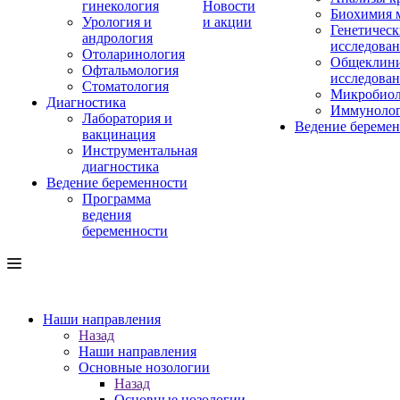
гинекология
Новости
Биохимия 
Урология и
и акции
Генетическ
андрология
исследова
Отоларинология
Общеклини
Офтальмология
исследова
Стоматология
Микробиол
Диагностика
Иммуноло
Лаборатория и
Ведение береме
вакцинация
Инструментальная
диагностика
Ведение беременности
Программа
ведения
беременности
Наши направления
Назад
Наши направления
Основные нозологии
Назад
Основные нозологии