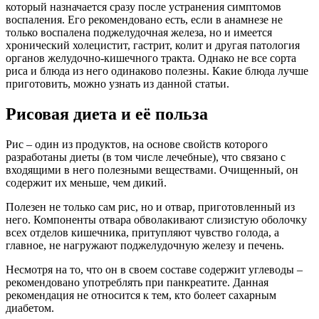
который назначается сразу после устранения симптомов
воспаления. Его рекомендовано есть, если в анамнезе не
только воспалена поджелудочная железа, но и имеется
хронический холецистит, гастрит, колит и другая патология
органов желудочно-кишечного тракта. Однако не все сорта
риса и блюда из него одинаково полезны. Какие блюда лучше
приготовить, можно узнать из данной статьи.
Рисовая диета и её польза
Рис – один из продуктов, на основе свойств которого
разработаны диеты (в том числе лечебные), что связано с
входящими в него полезными веществами. Очищенный, он
содержит их меньше, чем дикий.
Полезен не только сам рис, но и отвар, приготовленный из
него. Компоненты отвара обволакивают слизистую оболочку
всех отделов кишечника, притупляют чувство голода, а
главное, не нагружают поджелудочную железу и печень.
Несмотря на то, что он в своем составе содержит углеводы –
рекомендовано употреблять при панкреатите. Данная
рекомендация не относится к тем, кто болеет сахарным
диабетом.