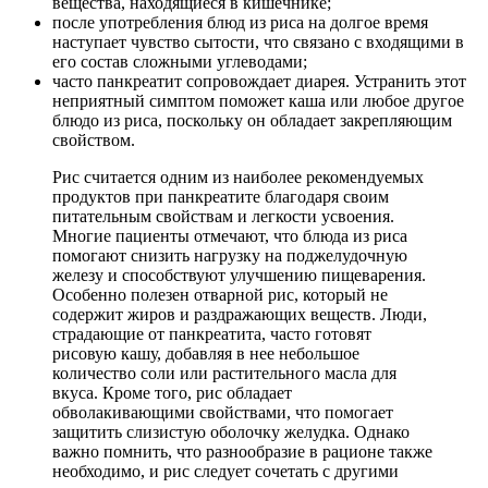
вещества, находящиеся в кишечнике;
после употребления блюд из риса на долгое время
наступает чувство сытости, что связано с входящими в
его состав сложными углеводами;
часто панкреатит сопровождает диарея. Устранить этот
неприятный симптом поможет каша или любое другое
блюдо из риса, поскольку он обладает закрепляющим
свойством.
Рис считается одним из наиболее рекомендуемых
продуктов при панкреатите благодаря своим
питательным свойствам и легкости усвоения.
Многие пациенты отмечают, что блюда из риса
помогают снизить нагрузку на поджелудочную
железу и способствуют улучшению пищеварения.
Особенно полезен отварной рис, который не
содержит жиров и раздражающих веществ. Люди,
страдающие от панкреатита, часто готовят
рисовую кашу, добавляя в нее небольшое
количество соли или растительного масла для
вкуса. Кроме того, рис обладает
обволакивающими свойствами, что помогает
защитить слизистую оболочку желудка. Однако
важно помнить, что разнообразие в рационе также
необходимо, и рис следует сочетать с другими