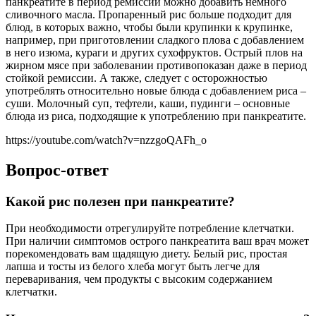
панкреатите в период ремиссии можно добавить немного
сливочного масла. Пропаренный рис больше подходит для
блюд, в которых важно, чтобы были крупинки к крупинке,
например, при приготовлении сладкого плова с добавлением
в него изюма, кураги и других сухофруктов. Острый плов на
жирном мясе при заболевании противопоказан даже в период
стойкой ремиссии. А также, следует с осторожностью
употреблять относительно новые блюда с добавлением риса –
суши. Молочный суп, тефтели, каши, пудинги – основные
блюда из риса, подходящие к употреблению при панкреатите.
https://youtube.com/watch?v=nzzgoQAFh_o
Вопрос-ответ
Какой рис полезен при панкреатите?
При необходимости отрегулируйте потребление клетчатки.
При наличии симптомов острого панкреатита ваш врач может
порекомендовать вам щадящую диету. Белый рис, простая
лапша и тосты из белого хлеба могут быть легче для
переваривания, чем продукты с высоким содержанием
клетчатки.