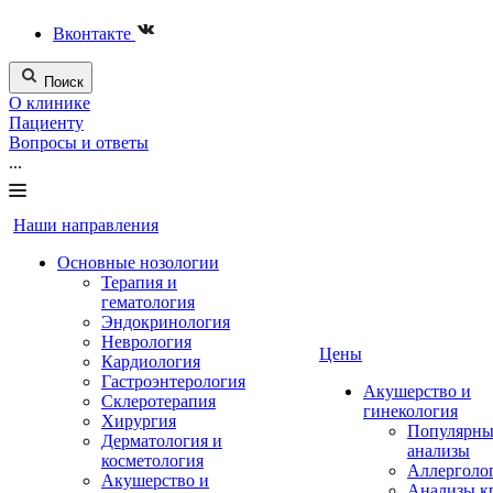
Вконтакте
Поиск
О клинике
Пациенту
Вопросы и ответы
...
Наши направления
Основные нозологии
Терапия и
гематология
Эндокринология
Неврология
Цены
Кардиология
Гастроэнтерология
Акушерство и
Склеротерапия
гинекология
Хирургия
Популярны
Дерматология и
анализы
косметология
Аллерголо
Акушерство и
Анализы к