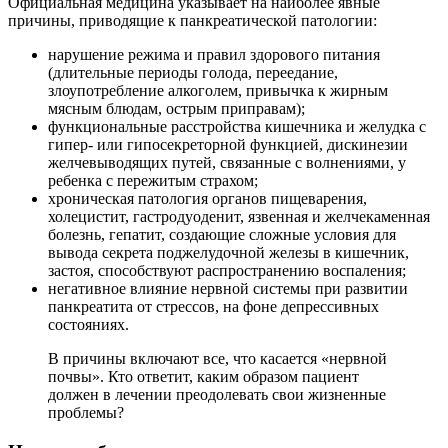
Официальная медицина указывает на наиболее явные
причины, приводящие к панкреатической патологии:
нарушение режима и правил здорового питания
(длительные периоды голода, переедание,
злоупотребление алкоголем, привычка к жирным
мясным блюдам, острым приправам);
функциональные расстройства кишечника и желудка с
гипер- или гипосекреторной функцией, дискинезии
желчевыводящих путей, связанные с волнениями, у
ребенка с пережитым страхом;
хроническая патология органов пищеварения,
холецистит, гастродуоденит, язвенная и желчекаменная
болезнь, гепатит, создающие сложные условия для
вывода секрета поджелудочной железы в кишечник,
застоя, способствуют распространению воспаления;
негативное влияние нервной системы при развитии
панкреатита от стрессов, на фоне депрессивных
состояниях.
В причины включают все, что касается «нервной
почвы». Кто ответит, каким образом пациент
должен в лечении преодолевать свои жизненные
проблемы?