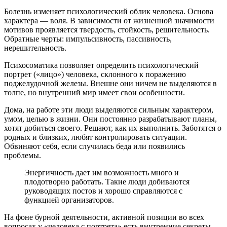
Болезнь изменяет психологический облик человека. Основа
характера — воля. В зависимости от жизненной значимости
мотивов проявляется твердость, стойкость, решительность.
Обратные черты: импульсивность, пассивность,
нерешительность.
Психосоматика позволяет определить психологический
портрет («лицо») человека, склонного к поражению
поджелудочной железы. Внешне они ничем не выделяются в
толпе, но внутренний мир имеет свои особенности.
Дома, на работе эти люди выделяются сильным характером,
умом, целью в жизни. Они постоянно разрабатывают планы,
хотят добиться своего. Решают, как их выполнить. Заботятся о
родных и близких, любят контролировать ситуации.
Обвиняют себя, если случилась беда или появились
проблемы.
Энергичность дает им возможность много и
плодотворно работать. Такие люди добиваются
руководящих постов и хорошо справляются с
функцией организаторов.
На фоне бурной деятельности, активной позиции во всех
вопросах у «человека с портрета» есть внутренние секреты,