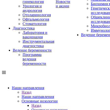
гинекология
Новости
Биохимия 
Урология и
и акции
Генетическ
андрология
исследова
Отоларинология
Общеклини
Офтальмология
исследова
Стоматология
Микробиол
Диагностика
Иммуноло
Лаборатория и
Ведение береме
вакцинация
Инструментальная
диагностика
Ведение беременности
Программа
ведения
беременности
Наши направления
Назад
Наши направления
Основные нозологии
Назад
Основные нозологии