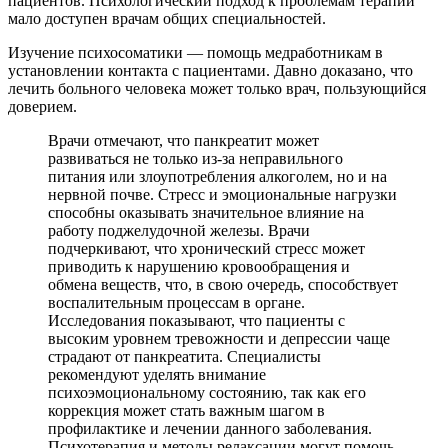
пациентов. Психологический подход к проблемам терапии
мало доступен врачам общих специальностей.
Изучение психосоматики — помощь медработникам в
установлении контакта с пациентами. Давно доказано, что
лечить больного человека может только врач, пользующийся
доверием.
Врачи отмечают, что панкреатит может
развиваться не только из-за неправильного
питания или злоупотребления алкоголем, но и на
нервной почве. Стресс и эмоциональные нагрузки
способны оказывать значительное влияние на
работу поджелудочной железы. Врачи
подчеркивают, что хронический стресс может
приводить к нарушению кровообращения и
обмена веществ, что, в свою очередь, способствует
воспалительным процессам в органе.
Исследования показывают, что пациенты с
высоким уровнем тревожности и депрессии чаще
страдают от панкреатита. Специалисты
рекомендуют уделять внимание
психоэмоциональному состоянию, так как его
коррекция может стать важным шагом в
профилактике и лечении данного заболевания.
Психотерапия и методы релаксации могут помочь