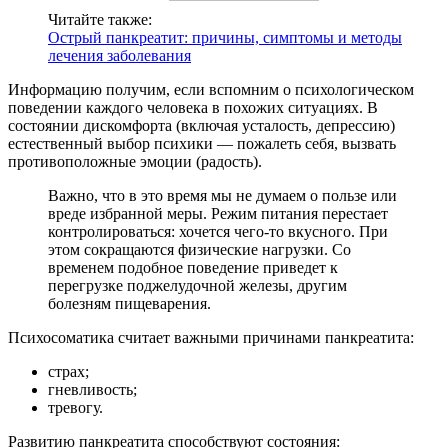
Читайте также:
Острый панкреатит: причины, симптомы и методы
лечения заболевания
Информацию получим, если вспомним о психологическом
поведении каждого человека в похожих ситуациях. В
состоянии дискомфорта (включая усталость, депрессию)
естественный выбор психики — пожалеть себя, вызвать
противоположные эмоции (радость).
Важно, что в это время мы не думаем о пользе или
вреде избранной меры. Режим питания перестает
контролироваться: хочется чего-то вкусного. При
этом сокращаются физические нагрузки. Со
временем подобное поведение приведет к
перегрузке поджелудочной железы, другим
болезням пищеварения.
Психосоматика считает важными причинами панкреатита:
страх;
гневливость;
тревогу.
Развитию панкреатита способствуют состояния: