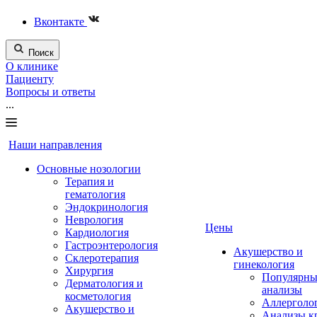
Вконтакте
Поиск
О клинике
Пациенту
Вопросы и ответы
...
Наши направления
Основные нозологии
Терапия и
гематология
Эндокринология
Неврология
Цены
Кардиология
Гастроэнтерология
Акушерство и
Склеротерапия
гинекология
Хирургия
Популярны
Дерматология и
анализы
косметология
Аллерголо
Акушерство и
Анализы к