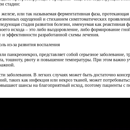
ри стадии:
железе, или так называемая ферментативная фаза, протекающая 
лезненных ощущений и стиханием симптоматических проявлени
ледующая стадия развития болезни, именуемая как реактивная фа
своего исхода – это либо выздоровление, либо формирование гно
у и эффективности разработанной схемы лечения.
или панкреонекроз, представляет собой серьезное заболевание,
а, тошноту, рвоту и повышение температуры. При этом важно у
важной.
сти заболевания. В легких случаях может быть достаточно кон
ий, таких как инфекция или некроз тканей, может потребоватьс
повышают шансы на благоприятный исход, поэтому пациенты с п