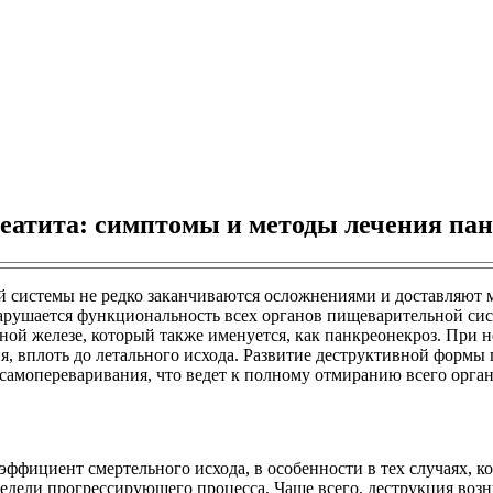
реатита: симптомы и методы лечения па
 системы не редко заканчиваются осложнениями и доставляют м
нарушается функциональность всех органов пищеварительной си
ной железе, который также именуется, как панкреонекроз. Пр
, вплоть до летального исхода. Развитие деструктивной формы
самопереваривания, что ведет к полному отмиранию всего орган
ффициент смертельного исхода, в особенности в тех случаях, к
 недели прогрессирующего процесса. Чаще всего, деструкция возн