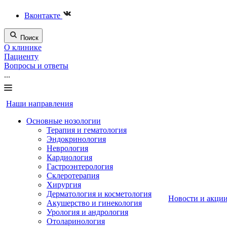
Вконтакте
Поиск
О клинике
Пациенту
Вопросы и ответы
...
Наши направления
Основные нозологии
Терапия и гематология
Эндокринология
Неврология
Кардиология
Гастроэнтерология
Склеротерапия
Хирургия
Дерматология и косметология
Новости и акци
Акушерство и гинекология
Урология и андрология
Отоларинология