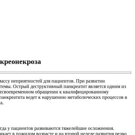
нкреонекроза
ассу неприятностей для пациентов. При развитии
стемы. Острый деструктивный панкреатит является одним из
и несвоевременном обращении к квалифицированному
 панкреатита ведет к нарушению метаболических процессов в
а.
огда у пациентов развиваются тяжелейшие осложнения.
икает в пожилом возрасте и на второй неделе развития редко