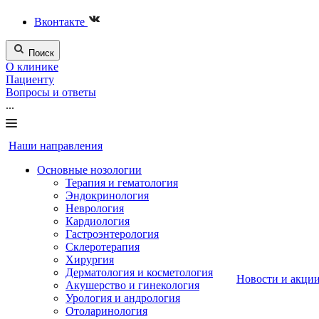
Вконтакте
Поиск
О клинике
Пациенту
Вопросы и ответы
...
Наши направления
Основные нозологии
Терапия и гематология
Эндокринология
Неврология
Кардиология
Гастроэнтерология
Склеротерапия
Хирургия
Дерматология и косметология
Новости и акци
Акушерство и гинекология
Урология и андрология
Отоларинология