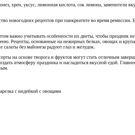
нез, хрен, уксус, лимонная кислота, сок лимона, заменители вку
тво новогодних рецептов при панкреатите во время ремиссии. 
итом важно учитывать особенности их диеты, чтобы праздник не
еню. Рецепты, основанные на нежирных белках, овощах и крупах
 салаты без майонеза радуют глаз и желудок.
серты на основе творога и фруктов могут стать отличным завер
оздать атмосферу праздника и насладиться вкусной едой. Главное
ным.