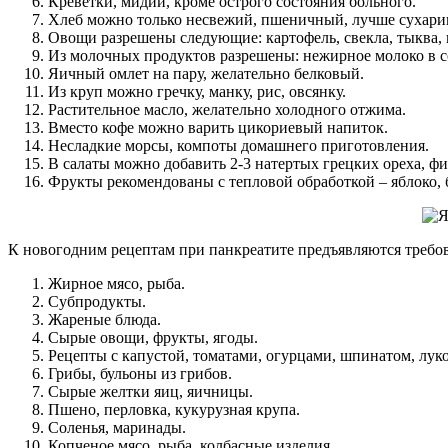
Креветки, мидии, кроме острого состояния больного.
Хлеб можно только несвежий, пшеничный, лучше сухари
Овощи разрешены следующие: картофель, свекла, тыква, к
Из молочных продуктов разрешены: нежирное молоко в со
Яичный омлет на пару, желательно белковый.
Из круп можно гречку, манку, рис, овсянку.
Растительное масло, желательно холодного отжима.
Вместо кофе можно варить цикориевый напиток.
Несладкие морсы, компоты домашнего приготовления.
В салаты можно добавить 2-3 натертых грецких ореха, ф
Фрукты рекомендованы с тепловой обработкой – яблоко, 
К новогодним рецептам при панкреатите предъявляются требо
Жирное мясо, рыба.
Субпродукты.
Жареные блюда.
Сырые овощи, фрукты, ягоды.
Рецепты с капустой, томатами, огурцами, шпинатом, лук
Грибы, бульоны из грибов.
Сырые желтки яиц, яичницы.
Пшено, перловка, кукурузная крупа.
Соленья, маринады.
Копченое мясо, рыба, колбасные изделия.