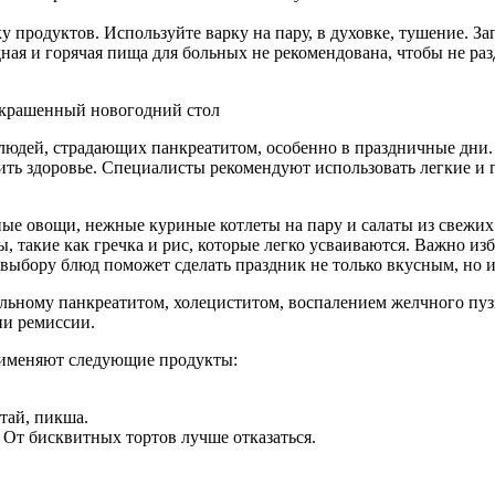
продуктов. Используйте варку на пару, в духовке, тушение. За
ая и горячая пища для больных не рекомендована, чтобы не ра
людей, страдающих панкреатитом, особенно в праздничные дни.
ить здоровье. Специалисты рекомендуют использовать легкие и
е овощи, нежные куриные котлеты на пару и салаты из свежих
, такие как гречка и рис, которые легко усваиваются. Важно изб
ыбору блюд поможет сделать праздник не только вкусным, но и
ольному панкреатитом, холециститом, воспалением желчного пу
ии ремиссии.
рименяют следующие продукты:
тай, пикша.
 От бисквитных тортов лучше отказаться.