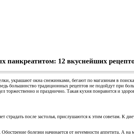
х панкреатитом: 12 вкуснейших рецепт
 елки, украшают окна снежинками, бегают по магазинам в поиск
 ведь большинство традиционных рецептов не подойдут при боль
л торжественно и празднично. Такая кухня понравится и здоров
очет страдать после застолья, прислушаются к этим советам. К 
ь. Обострение болезни начинается от неуемности аппетита. А на