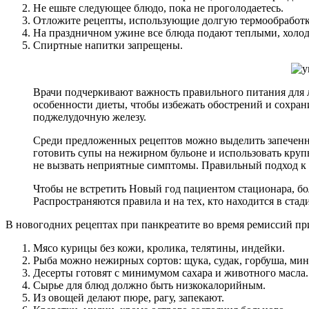
Не ешьте следующее блюдо, пока не проголодаетесь.
Отложите рецепты, использующие долгую термообработку 
На праздничном ужине все блюда подают теплыми, холодн
Спиртные напитки запрещены.
Врачи подчеркивают важность правильного питания для 
особенности диеты, чтобы избежать обострений и сохран
поджелудочную железу.
Среди предложенных рецептов можно выделить запеченны
готовить супы на нежирном бульоне и использовать крупы
не вызвать неприятные симптомы. Правильный подход к в
Чтобы не встретить Новый год пациентом стационара, б
Распространяются правила и на тех, кто находится в стад
В новогодних рецептах при панкреатите во время ремиссий п
Мясо курицы без кожи, кролика, телятины, индейки.
Рыба можно нежирных сортов: щука, судак, горбуша, мин
Десерты готовят с минимумом сахара и животного масла.
Сырье для блюд должно быть низкокалорийным.
Из овощей делают пюре, рагу, запекают.