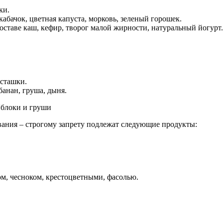
ки.
абачок, цветная капуста, морковь, зеленый горошек.
ставе каш, кефир, творог малой жирности, натуральный йогурт.
исташки.
банан, груша, дыня.
вания – строгому запрету подлежат следующие продукты:
ом, чесноком, крестоцветными, фасолью.