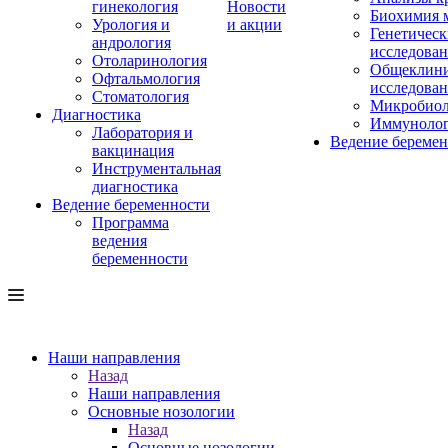
гинекология
Новости
Биохимия 
Урология и
и акции
Генетическ
андрология
исследова
Отоларинология
Общеклини
Офтальмология
исследова
Стоматология
Микробиол
Диагностика
Иммуноло
Лаборатория и
Ведение береме
вакцинация
Инструментальная
диагностика
Ведение беременности
Программа
ведения
беременности
Наши направления
Назад
Наши направления
Основные нозологии
Назад
Основные нозологии