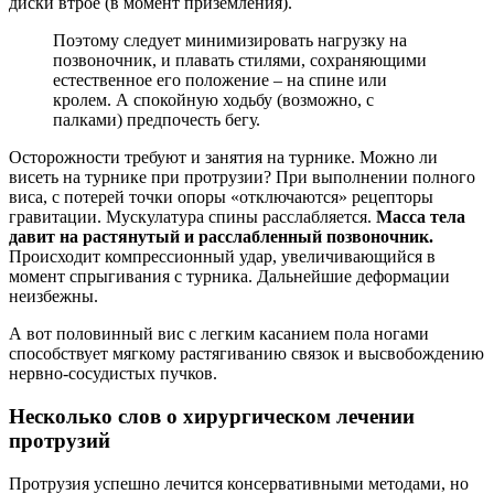
диски втрое (в момент приземления).
Поэтому следует минимизировать нагрузку на
позвоночник, и плавать стилями, сохраняющими
естественное его положение – на спине или
кролем. А спокойную ходьбу (возможно, с
палками) предпочесть бегу.
Осторожности требуют и занятия на турнике. Можно ли
висеть на турнике при протрузии? При выполнении полного
виса, с потерей точки опоры «отключаются» рецепторы
гравитации. Мускулатура спины расслабляется.
Масса тела
давит на растянутый и расслабленный позвоночник.
Происходит компрессионный удар, увеличивающийся в
момент спрыгивания с турника. Дальнейшие деформации
неизбежны.
А вот половинный вис с легким касанием пола ногами
способствует мягкому растягиванию связок и высвобождению
нервно-сосудистых пучков.
Несколько слов о хирургическом лечении
протрузий
Протрузия успешно лечится консервативными методами, но