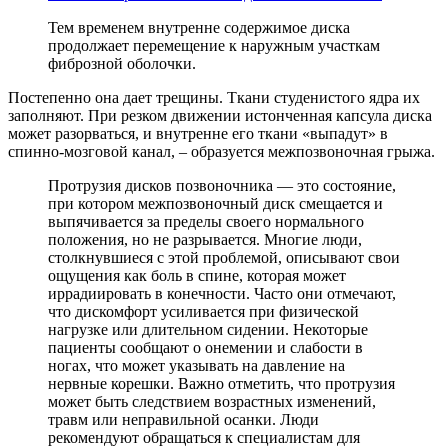
Тем временем внутренне содержимое диска
продолжает перемещение к наружным участкам
фиброзной оболочки.
Постепенно она дает трещины. Ткани студенистого ядра их
заполняют. При резком движении истонченная капсула диска
может разорваться, и внутренне его ткани «выпадут» в
спинно-мозговой канал, – образуется межпозвоночная грыжа.
Протрузия дисков позвоночника — это состояние,
при котором межпозвоночный диск смещается и
выпячивается за пределы своего нормального
положения, но не разрывается. Многие люди,
столкнувшиеся с этой проблемой, описывают свои
ощущения как боль в спине, которая может
иррадиировать в конечности. Часто они отмечают,
что дискомфорт усиливается при физической
нагрузке или длительном сидении. Некоторые
пациенты сообщают о онемении и слабости в
ногах, что может указывать на давление на
нервные корешки. Важно отметить, что протрузия
может быть следствием возрастных изменений,
травм или неправильной осанки. Люди
рекомендуют обращаться к специалистам для