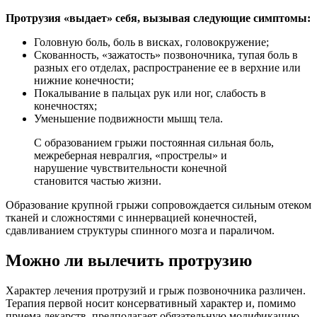
Протрузия «выдает» себя, вызывая следующие симптомы:
Головную боль, боль в висках, головокружение;
Скованность, «зажатость» позвоночника, тупая боль в
разных его отделах, распространение ее в верхние или
нижние конечности;
Покалывание в пальцах рук или ног, слабость в
конечностях;
Уменьшение подвижности мышц тела.
С образованием грыжи постоянная сильная боль,
межреберная невралгия, «прострелы» и
нарушение чувствительности конечной
становится частью жизни.
Образование крупной грыжи сопровождается сильным отеком
тканей и сложностями с иннервацией конечностей,
сдавливанием структуры спинного мозга и параличом.
Можно ли вылечить протрузию
Характер лечения протрузий и грыж позвоночника различен.
Терапия первой носит консервативный характер и, помимо
приема лекарств, предполагает обязательную модификацию