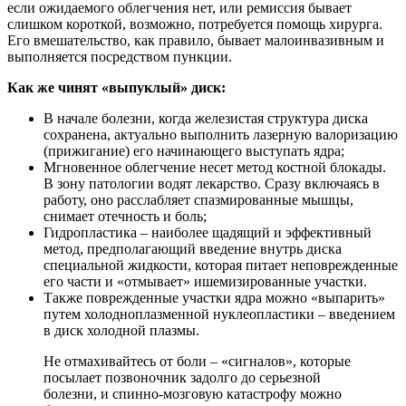
если ожидаемого облегчения нет, или ремиссия бывает
слишком короткой, возможно, потребуется помощь хирурга.
Его вмешательство, как правило, бывает малоинвазивным и
выполняется посредством пункции.
Как же чинят «выпуклый» диск:
В начале болезни, когда железистая структура диска
сохранена, актуально выполнить лазерную валоризацию
(прижигание) его начинающего выступать ядра;
Мгновенное облегчение несет метод костной блокады.
В зону патологии водят лекарство. Сразу включаясь в
работу, оно расслабляет спазмированные мышцы,
снимает отечность и боль;
Гидропластика – наиболее щадящий и эффективный
метод, предполагающий введение внутрь диска
специальной жидкости, которая питает неповрежденные
его части и «отмывает» ишемизированные участки.
Также поврежденные участки ядра можно «выпарить»
путем холодноплазменной нуклеопластики – введением
в диск холодной плазмы.
Не отмахивайтесь от боли – «сигналов», которые
посылает позвоночник задолго до серьезной
болезни, и спинно-мозговую катастрофу можно