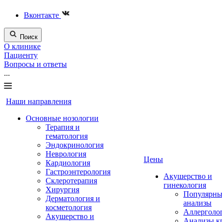
Вконтакте
Поиск
О клинике
Пациенту
Вопросы и ответы
...
Наши направления
Основные нозологии
Терапия и
гематология
Эндокринология
Неврология
Цены
Кардиология
Гастроэнтерология
Акушерство и
Склеротерапия
гинекология
Хирургия
Популярны
Дерматология и
анализы
косметология
Аллерголо
Акушерство и
Анализы к