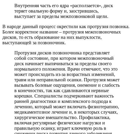
Внутренняя часть его ядра «расползается», диск
теряет овальную форму и, заострившись,
выступает за пределы межпозвонковой щели.
В народе данный процесс окрестили как протрузия позвонка.
Более корректное название – протрузия межпозвоночных
дисков, то есть образование на них выпуклости,
выступающей за позвоночник.
Протрузия дисков позвоночника представляет
собой состояние, при котором межпозвоночный
диск начинает выпячиваться за пределы своего
нормального положения. Врачи отмечают, что это
может происходить из-за возрастных изменений,
травм или неправильной осанки. Протрузия может
вызывать болевые ощущения, онемение и слабость
в конечностях, так как сдавливаются нервные
корешки. Специалисты подчеркивают важность
ранней диагностики и комплексного подхода к
лечению, который может включать физиотерапию,
медикаментозное лечение и, в некоторых случаях,
хирургическое вмешательство. Профилактика,
включая регулярные физические нагрузки и
правильную осанку, играет ключевую роль в
снижении риска развития данного заболевания.