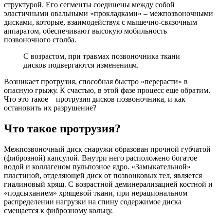
структурой. Его сегменты соединены между собой
эластичными овальными «прокладками» – межпозвоночными
дисками, которые, взаимодействуя с мышечно-связочным
аппаратом, обеспечивают высокую мобильность
позвоночного столба.
С возрастом, при травмах позвоночника ткани
дисков подвергаются изменениям.
Возникает протрузия, способная быстро «перерасти» в
опасную грыжу. К счастью, в этой фазе процесс еще обратим.
Что это такое – протрузия дисков позвоночника, и как
остановить их разрушение?
Что такое протрузия?
Межпозвоночный диск снаружи образован прочной губчатой
(фиброзной) капсулой. Внутри него расположено богатое
водой и коллагеном пульпозное ядро. «Замыкательной»
пластиной, отделяющей диск от позвонковых тел, является
гиалиновый хрящ. С возрастной деминерализацией костной и
«подсыханием» хрящевой ткани, при нерациональном
распределении нагрузки на спину содержимое диска
смещается к фиброзному кольцу.