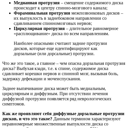
Медианная протрузия
– смещение содержимого диска
происходит к центру спинно-мозгового канала;
Фораминальная протрузия
межпозвонковых дисков –
их выпуклость в заднебоковом направлении со
сдавливанием спинномозговых нервов;
Циркулярная протрузия
– длительное равномерное
«расплющивание» диска по всем направлениям.
Наиболее опасными считают задние протрузии
дисков, которые еще идентифицируют как
дорзальные (или дорсальные) протрузии.
Что же это такое, а главное – чем опасна дорзальная протрузия
диска? Выбухая кзади, т.е. к спине, содержимое диска
сдавливает корешки нервов и спинной мозг, вызывая боль,
задержку дефекации и мочеиспускания.
Заднее выпячивание диска может быть медиальным,
циркулярным и диффузным. При отсутствии лечения
диффузной протрузии появляется ряд неврологических
симптомов.
Как же проявляют себя диффузные дорзальные протрузии
дисков, и что это такое?
Данным термином характеризуют
неравномерные множественные выпуклости диска со