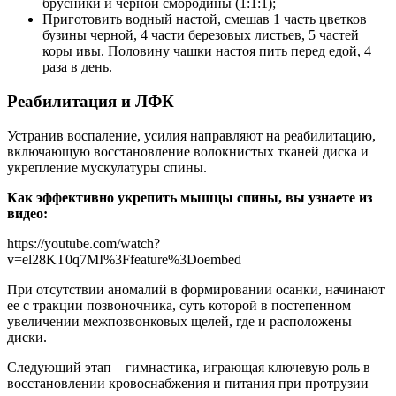
брусники и черной смородины (1:1:1);
Приготовить водный настой, смешав 1 часть цветков
бузины черной, 4 части березовых листьев, 5 частей
коры ивы. Половину чашки настоя пить перед едой, 4
раза в день.
Реабилитация и ЛФК
Устранив воспаление, усилия направляют на реабилитацию,
включающую восстановление волокнистых тканей диска и
укрепление мускулатуры спины.
Как эффективно укрепить мышцы спины, вы узнаете из
видео:
https://youtube.com/watch?
v=el28KT0q7MI%3Ffeature%3Doembed
При отсутствии аномалий в формировании осанки, начинают
ее с тракции позвоночника, суть которой в постепенном
увеличении межпозвонковых щелей, где и расположены
диски.
Следующий этап – гимнастика, играющая ключевую роль в
восстановлении кровоснабжения и питания при протрузии