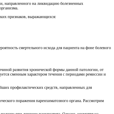
ии, направленного на ликвидацию болезненных
организма.
ских признаков, выражающихся:
роятность смертельного исхода для пациента на фоне болевого
ричиной развития хронической формы данной патологии, от
уется сменным характером течения с периодами ремиссии и
ейших профилактических средств, направленных для
ического поражения паренхиматозного органа. Рассмотрим
полезен при лечении панкреатита. Однако, несмотря на