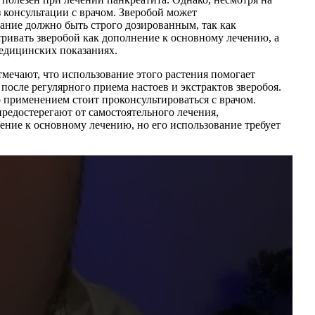
 консультации с врачом. Зверобой может
вание должно быть строго дозированным, так как
ривать зверобой как дополнение к основному лечению, а
едицинских показаниях.
мечают, что использование этого растения помогает
сле регулярного приема настоев и экстрактов зверобоя.
 применением стоит проконсультироваться с врачом.
предостерегают от самостоятельного лечения,
нение к основному лечению, но его использование требует