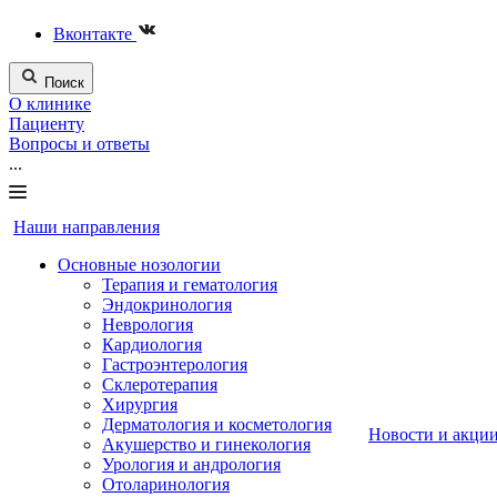
Вконтакте
Поиск
О клинике
Пациенту
Вопросы и ответы
...
Наши направления
Основные нозологии
Терапия и гематология
Эндокринология
Неврология
Кардиология
Гастроэнтерология
Склеротерапия
Хирургия
Дерматология и косметология
Новости и акци
Акушерство и гинекология
Урология и андрология
Отоларинология