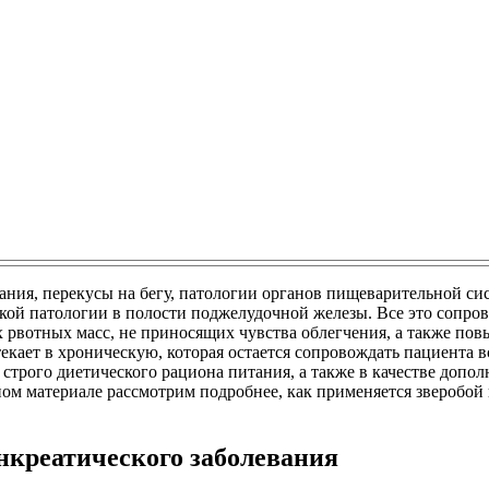
ния, перекусы на бегу, патологии органов пищеварительной си
кой патологии в полости поджелудочной железы. Все это сопро
 рвотных масс, не приносящих чувства облегчения, а также по
екает в хроническую, которая остается сопровождать пациента 
 строго диетического рациона питания, а также в качестве допо
ом материале рассмотрим подробнее, как применяется зверобой п
нкреатического заболевания