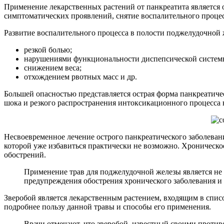
Применение лекарственных растений от панкреатита является
симптоматических проявлений, снятие воспалительного процес
Развитие воспалительного процесса в полости поджелудочной
резкой болью;
нарушениями функциональности диспепсической систем
снижением веса;
отхождением рвотных масс и др.
Большей опасностью представляется острая форма панкреатичес
шока и резкого распространения интоксикационного процесса 
Несвоевременное лечение острого панкреатического заболеван
которой уже избавиться практически не возможно. Хроническо
обострений.
Применение трав для поджелудочной железы является не
предупреждения обострения хронического заболевания и 
Зверобой является лекарственным растением, входящим в спи
подробнее пользу данной травы и способы его применения.
Врачи отмечают, что зверобой, известный своими против