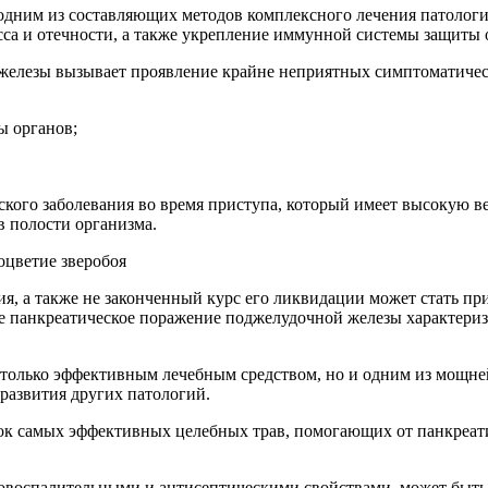
 одним из составляющих методов комплексного лечения патолог
са и отечности, а также укрепление иммунной системы защиты 
 железы вызывает проявление крайне неприятных симптоматиче
ы органов;
кого заболевания во время приступа, который имеет высокую ве
в полости организма.
ия, а также не законченный курс его ликвидации может стать п
е панкреатическое поражение поджелудочной железы характериз
 только эффективным лечебным средством, но и одним из мощн
развития других патологий.
сок самых эффективных целебных трав, помогающих от панкреат
овоспалительными и антисептическими свойствами, может быть 