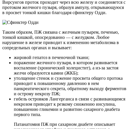
Вирсунгов проток проходит через всю железу и соединяется с
протоком желчного пузыря, образуя ампулу, открывающуюся
в просвет тонкой кишки благодаря сфинктеру Одди.
Таким образом, ПЖ связана с желчным пузырем, печенью,
тонкой кишкой, опосредованно — с желудком. Любое
нарушение в железе приводит к изменению метаболизма в
сопредельных органах и вызывает:
жировой гепатоз в печеночной ткани;
поражение желчного пузыря, в котором развивается
воспаление (хронический холецистит), а из-за застоя
желчи образуются камни (ЖКБ);
утолщение стенок и сужение просвета общего протока
приводит к повышенному давлению в нем
панкреатического секрета, обратному выходу ферментов
и острому некрозу ПЖ;
гибель островков Лангерганса в связи с развивающимся
некрозом приводит к резкому снижению инсулина,
повышению гликемии и развитию сахарного диабета
первого типа.
Патанатомия ПЖ при сахарном диабете описывает