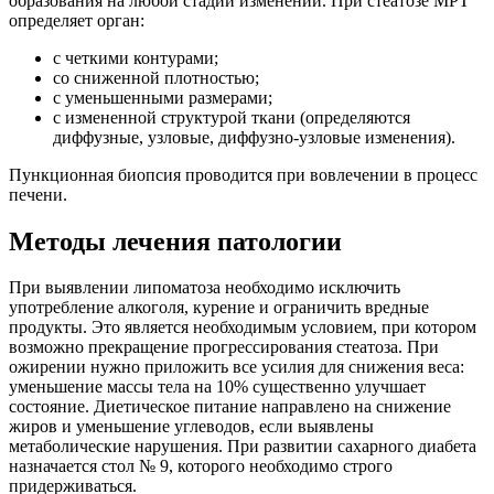
образования на любой стадии изменений. При стеатозе МРТ
определяет орган:
с четкими контурами;
со сниженной плотностью;
с уменьшенными размерами;
с измененной структурой ткани (определяются
диффузные, узловые, диффузно-узловые изменения).
Пункционная биопсия проводится при вовлечении в процесс
печени.
Методы лечения патологии
При выявлении липоматоза необходимо исключить
употребление алкоголя, курение и ограничить вредные
продукты. Это является необходимым условием, при котором
возможно прекращение прогрессирования стеатоза. При
ожирении нужно приложить все усилия для снижения веса:
уменьшение массы тела на 10% существенно улучшает
состояние. Диетическое питание направлено на снижение
жиров и уменьшение углеводов, если выявлены
метаболические нарушения. При развитии сахарного диабета
назначается стол № 9, которого необходимо строго
придерживаться.