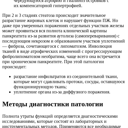
чередующуюся атрофию и гиалиноз островков с
их компенсаторной гипертрофией.
При 2 и 3 стадиях стеатоза происходит значительное
разрастание жировых клеток и нарушает функции ПЖ. Но
даже при умеренных поражениях отдельных участков железы
может проявиться вся полнота клинической картины
панкреатита из-за развития аутолиза (самопереваривания) с
последующим некрозом и образованием участков уплотнений
— фиброза, сочетающегося с липоматозом. Инволюция
тканей в виде атрофических изменений с прогрессирующим
фибролипоматозом необратима, чаще всего она встречается
при хроническом панкреатите. При этой патологии
происходит:
разрастание инфильтратов из соединительной ткани,
которые могут сдавливать протоки, сосуды, оставшуюся
функционирующую ткань;
уплотнение органа из-за диффузного поражения.
Методы диагностики патологии
Полнота утраты функций определяется диагностическими
исследованиями, которые состоят из лабораторных и
инструментальных методов. Применяются все необходимые