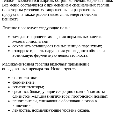
теплой, исключается жирная, острая, копченая, жареная пища.
Все меню составляется с применением специальных таблиц,
по которым уточняются запрещенные и разрешенные
продукты, а также рассчитывается их энергетическая
ценность.
Лечение преследует следующие цели:
замедлить процесс замещения нормальных клеток
железы липоцитами;
сохранить оставшуюся неизмененную паренхиму;
откорректировать нарушения углеводного обмена и
возникшую ферментную недостаточность.
Медикаментозная терапия включает применение
определенных препаратов. Используются:
спазмолитики;
ферментные;
гепатопртекторы;
средства, блокирующие секрецию соляной кислоты
слизистой желудка (ингибиторы протоновой помпы);
пеногасители, снижающие образование газов в
кишечнике;
лекарства, нормализующие уровень сахара.