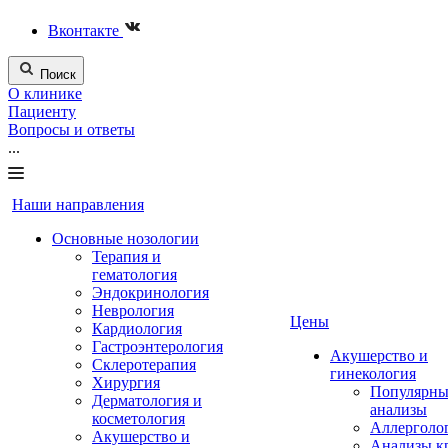
Вконтакте
Поиск
О клинике
Пациенту
Вопросы и ответы
...
Наши направления
Основные нозологии
Терапия и
гематология
Эндокринология
Неврология
Цены
Кардиология
Гастроэнтерология
Акушерство и
Склеротерапия
гинекология
Хирургия
Популярны
Дерматология и
анализы
косметология
Аллерголо
Акушерство и
Анализы к