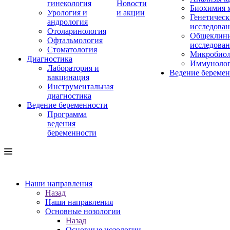
гинекология
Новости
Биохимия 
Урология и
и акции
Генетическ
андрология
исследова
Отоларинология
Общеклини
Офтальмология
исследова
Стоматология
Микробиол
Диагностика
Иммуноло
Лаборатория и
Ведение береме
вакцинация
Инструментальная
диагностика
Ведение беременности
Программа
ведения
беременности
Наши направления
Назад
Наши направления
Основные нозологии
Назад
Основные нозологии