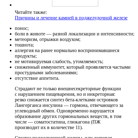
Читайте также:
Причины и лечение камней в поджелудочной железе
понос;
боли в животе — разной локализации и интенсивности;
метеоризм, отрыжки воздухом;
тошнота;
аллергия на ранее нормально воспринимавшиеся
продукты;
не мотивируемая слабость, утомляемость;
сниженный иммунитет, который проявляется частыми
простудными заболеваниями;
отсутствие аппетита.
Страдают не только внешнесекреторные функции
с нарушением пищеварения, но и инкреторная:
резко снижается синтез бета-клетками островков
Лангерганса инсулина — гормона, отвечающего за
углеводный обмен. Одновременно нарушается
образование других гормональных веществ, в том
числе — соматостатина, глюкагона (ПЖ
производит их в количестве 11).
Стеатоз поджелудочной железы, или жировая