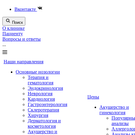
Вконтакте
Поиск
О клинике
Пациенту
Вопросы и ответы
...
Наши направления
Основные нозологии
Терапия и
гематология
Эндокринология
Неврология
Цены
Кардиология
Гастроэнтерология
Акушерство и
Склеротерапия
гинекология
Хирургия
Популярны
Дерматология и
анализы
косметология
Аллерголо
Акушерство и
Анализы к