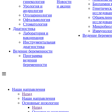
гинекология
Новости
Биохимия 
Урология и
и акции
Генетическ
андрология
исследова
Отоларинология
Общеклини
Офтальмология
исследова
Стоматология
Микробиол
Диагностика
Иммуноло
Лаборатория и
Ведение береме
вакцинация
Инструментальная
диагностика
Ведение беременности
Программа
ведения
беременности
Наши направления
Назад
Наши направления
Основные нозологии
Назад
Основные нозологии