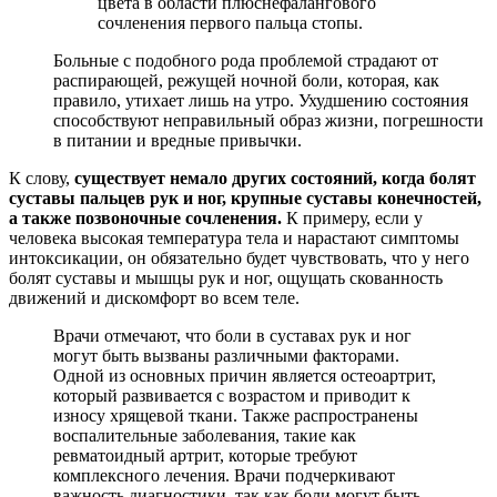
цвета в области плюснефалангового
сочленения первого пальца стопы.
Больные с подобного рода проблемой страдают от
распирающей, режущей ночной боли, которая, как
правило, утихает лишь на утро. Ухудшению состояния
способствуют неправильный образ жизни, погрешности
в питании и вредные привычки.
К слову,
существует немало других состояний, когда болят
суставы пальцев рук и ног, крупные суставы конечностей,
а также позвоночные сочленения.
К примеру, если у
человека высокая температура тела и нарастают симптомы
интоксикации, он обязательно будет чувствовать, что у него
болят суставы и мышцы рук и ног, ощущать скованность
движений и дискомфорт во всем теле.
Врачи отмечают, что боли в суставах рук и ног
могут быть вызваны различными факторами.
Одной из основных причин является остеоартрит,
который развивается с возрастом и приводит к
износу хрящевой ткани. Также распространены
воспалительные заболевания, такие как
ревматоидный артрит, которые требуют
комплексного лечения. Врачи подчеркивают
важность диагностики, так как боли могут быть