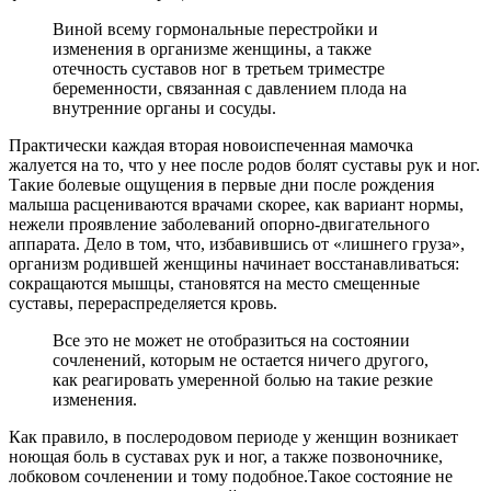
Виной всему гормональные перестройки и
изменения в организме женщины, а также
отечность суставов ног в третьем триместре
беременности, связанная с давлением плода на
внутренние органы и сосуды.
Практически каждая вторая новоиспеченная мамочка
жалуется на то, что у нее после родов болят суставы рук и ног.
Такие болевые ощущения в первые дни после рождения
малыша расцениваются врачами скорее, как вариант нормы,
нежели проявление заболеваний опорно-двигательного
аппарата. Дело в том, что, избавившись от «лишнего груза»,
организм родившей женщины начинает восстанавливаться:
сокращаются мышцы, становятся на место смещенные
суставы, перераспределяется кровь.
Все это не может не отобразиться на состоянии
сочленений, которым не остается ничего другого,
как реагировать умеренной болью на такие резкие
изменения.
Как правило, в послеродовом периоде у женщин возникает
ноющая боль в суставах рук и ног, а также позвоночнике,
лобковом сочленении и тому подобное.Такое состояние не