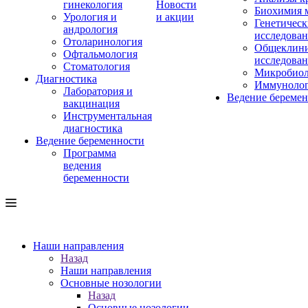
гинекология
Новости
Биохимия 
Урология и
и акции
Генетическ
андрология
исследова
Отоларинология
Общеклини
Офтальмология
исследова
Стоматология
Микробиол
Диагностика
Иммуноло
Лаборатория и
Ведение береме
вакцинация
Инструментальная
диагностика
Ведение беременности
Программа
ведения
беременности
Наши направления
Назад
Наши направления
Основные нозологии
Назад
Основные нозологии