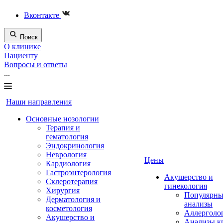
Вконтакте
Поиск
О клинике
Пациенту
Вопросы и ответы
...
Наши направления
Основные нозологии
Терапия и
гематология
Эндокринология
Неврология
Цены
Кардиология
Гастроэнтерология
Акушерство и
Склеротерапия
гинекология
Хирургия
Популярны
Дерматология и
анализы
косметология
Аллерголо
Акушерство и
Анализы к