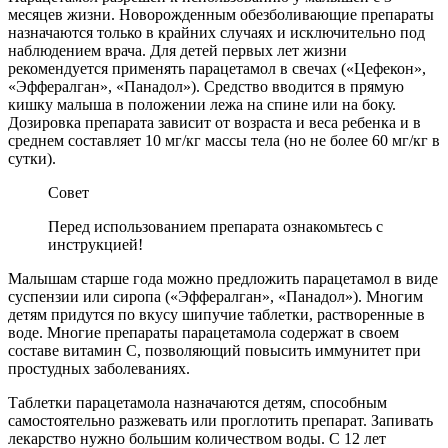
месяцев жизни. Новорожденным обезболивающие препараты
назначаются только в крайних случаях и исключительно под
наблюдением врача. Для детей первых лет жизни
рекомендуется применять парацетамол в свечах («Цефекон»,
«Эффералган», «Панадол»). Средство вводится в прямую
кишку малыша в положении лежа на спине или на боку.
Дозировка препарата зависит от возраста и веса ребенка и в
среднем составляет 10 мг/кг массы тела (но не более 60 мг/кг в
сутки).
Совет
Перед использованием препарата ознакомьтесь с
инструкцией!
Малышам старше года можно предложить парацетамол в виде
суспензии или сиропа («Эффералган», «Панадол»). Многим
детям придутся по вкусу шипучие таблетки, растворенные в
воде. Многие препараты парацетамола содержат в своем
составе витамин C, позволяющий повысить иммунитет при
простудных заболеваниях.
Таблетки парацетамола назначаются детям, способным
самостоятельно разжевать или проглотить препарат. Запивать
лекарство нужно большим количеством воды. С 12 лет