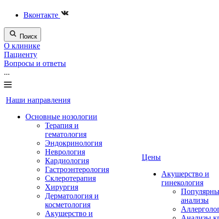
Вконтакте
Поиск
О клинике
Пациенту
Вопросы и ответы
...
Наши направления
Основные нозологии
Терапия и
гематология
Эндокринология
Неврология
Цены
Кардиология
Гастроэнтерология
Акушерство и
Склеротерапия
гинекология
Хирургия
Популярны
Дерматология и
анализы
косметология
Аллерголо
Акушерство и
Анализы к