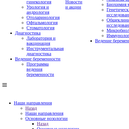
гинекология
Новости
Биохимия 
Урология и
и акции
Генетическ
андрология
исследова
Отоларинология
Общеклини
Офтальмология
исследова
Стоматология
Микробиол
Диагностика
Иммуноло
Лаборатория и
Ведение береме
вакцинация
Инструментальная
диагностика
Ведение беременности
Программа
ведения
беременности
Наши направления
Назад
Наши направления
Основные нозологии
Назад
Основные нозологии