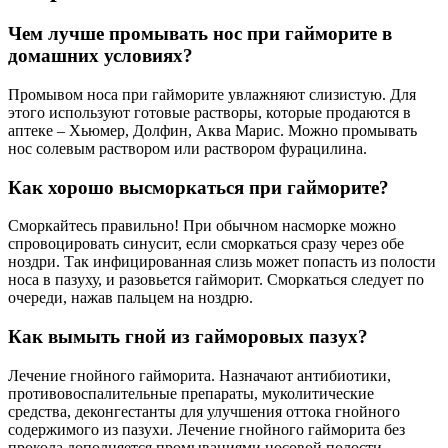
Чем лучше промывать нос при гайморите в
домашних условиях?
Промывом носа при гайморите увлажняют слизистую. Для
этого используют готовые растворы, которые продаются в
аптеке – Хьюмер, Долфин, Аква Марис. Можно промывать
нос солевым раствором или раствором фурацилина.
Как хорошо высморкаться при гайморите?
Сморкайтесь правильно! При обычном насморке можно
спровоцировать синусит, если сморкаться сразу через обе
ноздри. Так инфицированная слизь может попасть из полости
носа в пазуху, и разовьется гайморит. Сморкаться следует по
очереди, нажав пальцем на ноздрю.
Как вымыть гной из гайморовых пазух?
Лечение гнойного гайморита. Назначают антибиотики,
противовоспалительные препараты, муколитические
средства, деконгестанты для улучшения оттока гнойного
содержимого из пазухи. Лечение гнойного гайморита без
прокола дополняется промываниями носовой полости