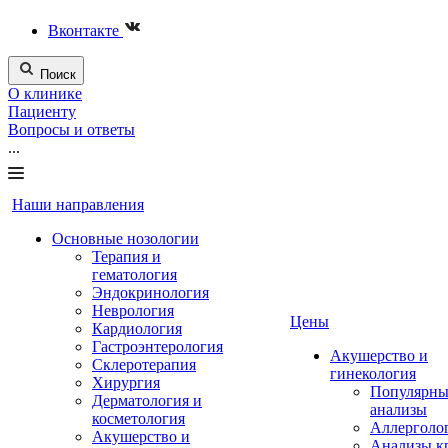
Вконтакте
Поиск
О клинике
Пациенту
Вопросы и ответы
...
Наши направления
Основные нозологии
Терапия и
гематология
Эндокринология
Неврология
Цены
Кардиология
Гастроэнтерология
Акушерство и
Склеротерапия
гинекология
Хирургия
Популярны
Дерматология и
анализы
косметология
Аллерголо
Акушерство и
Анализы к