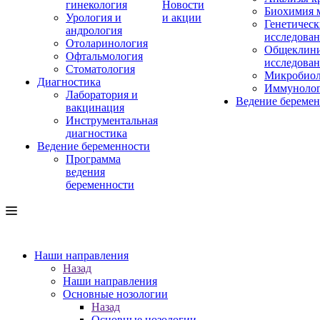
гинекология
Новости
Биохимия 
Урология и
и акции
Генетическ
андрология
исследова
Отоларинология
Общеклини
Офтальмология
исследова
Стоматология
Микробиол
Диагностика
Иммуноло
Лаборатория и
Ведение береме
вакцинация
Инструментальная
диагностика
Ведение беременности
Программа
ведения
беременности
Наши направления
Назад
Наши направления
Основные нозологии
Назад
Основные нозологии